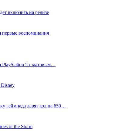
дет включить на релизе
ся первые воспоминания
 PlayStation 5 с матовым…
 Disney
пку геймпада дарят код на 650…
oes of the Storm