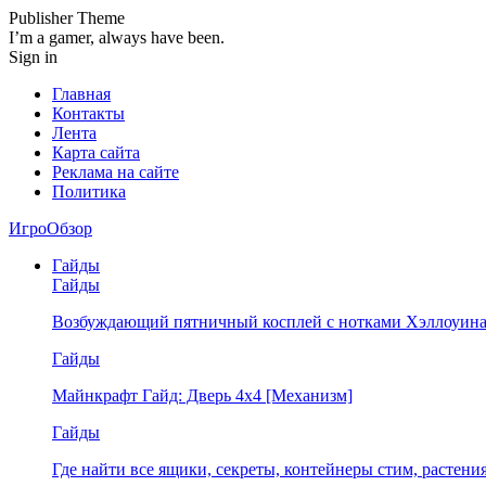
Publisher Theme
I’m a gamer, always have been.
Sign in
Главная
Контакты
Лента
Карта сайта
Реклама на сайте
Политика
ИгроОбзор
Гайды
Гайды
Возбуждающий пятничный косплей с нотками Хэллоуина
Гайды
Майнкрафт Гайд: Дверь 4х4 [Механизм]
Гайды
Где найти все ящики, секреты, контейнеры стим, растен