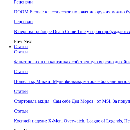
Рецензии
DOOM Eternal: классическое положение оружия можно бу
Рецензии
В первом трейлере Death Come True у героя пробуждают
Prev
Next
Статьи
Статьи
Фанат показал на картинках собственную версию дизайна
Статьи
Пошёл ты, Микки! Мультфильмы, которые бросали вызов
Статьи
Стартовала акция «Сам себе Дед Мороз» от MSI. За поку
Статьи
Косплей недели: X-Men, Overwatch, League of Legends, Her