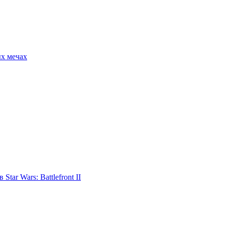
ых мечах
tar Wars: Battlefront II