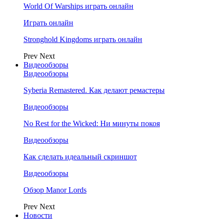
World Of Warships играть онлайн
Играть онлайн
Stronghold Kingdoms играть онлайн
Prev
Next
Видеообзоры
Видеообзоры
Syberia Remastered. Как делают ремастеры
Видеообзоры
No Rest for the Wicked: Ни минуты покоя
Видеообзоры
Как сделать идеальный скриншот
Видеообзоры
Обзор Manor Lords
Prev
Next
Новости