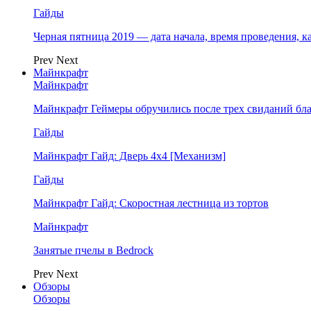
Гайды
Черная пятница 2019 — дата начала, время проведения, к
Prev
Next
Майнкрафт
Майнкрафт
Майнкрафт Геймеры обручились после трех свиданий бл
Гайды
Майнкрафт Гайд: Дверь 4х4 [Механизм]
Гайды
Майнкрафт Гайд: Скоростная лестница из тортов
Майнкрафт
Занятые пчелы в Bedrock
Prev
Next
Обзоры
Обзоры