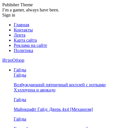
Publisher Theme
I’m a gamer, always have been.
Sign in
Главная
Контакты
Лента
Карта сайта
Реклама на сайте
Политика
ИгроОбзор
Гайды
Гайды
Возбуждающий пятничный косплей с нотками
Хэллоуина и авокадо
Гайды
Майнкрафт Гайд: Дверь 4х4 [Механизм]
Гайды