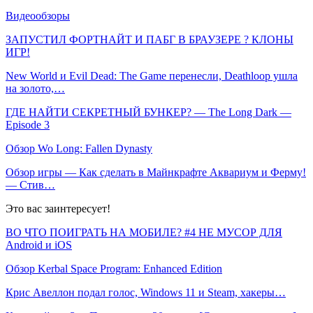
Видеообзоры
ЗАПУСТИЛ ФОРТНАЙТ И ПАБГ В БРАУЗЕРЕ ? КЛОНЫ
ИГР!
New World и Evil Dead: The Game перенесли, Deathloop ушла
на золото,…
ГДЕ НАЙТИ СЕКРЕТНЫЙ БУНКЕР? — The Long Dark —
Episode 3
Обзор Wo Long: Fallen Dynasty
Обзор игры — Как сделать в Майнкрафте Аквариум и Ферму!
— Стив…
Это вас заинтересует!
ВО ЧТО ПОИГРАТЬ НА МОБИЛЕ? #4 НЕ МУСОР ДЛЯ
Android и iOS
Обзор Kerbal Space Program: Enhanced Edition
Крис Авеллон подал голос, Windows 11 и Steam, хакеры…