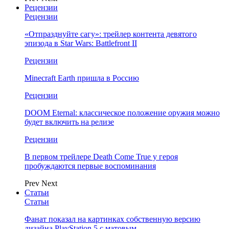
Рецензии
Рецензии
«Отпразднуйте сагу»: трейлер контента девятого
эпизода в Star Wars: Battlefront II
Рецензии
Minecraft Earth пришла в Россию
Рецензии
DOOM Eternal: классическое положение оружия можно
будет включить на релизе
Рецензии
В первом трейлере Death Come True у героя
пробуждаются первые воспоминания
Prev
Next
Статьи
Статьи
Фанат показал на картинках собственную версию
дизайна PlayStation 5 с матовым…