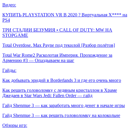
Видео:
КУПИТЬ PLAYSTATION VR В 2020 ? Виртуальная Х**** на
PS4
ТРИ СТАДИИ БЕЗУМИЯ • CALL OF DUTY: MW НА
STOPGAME
Total Overdose. Max Payne под текилой [Разбор полётов]
Total War Rome2 Расколотая Империя. Прохождение за
Армению #3 — Опаздываем на шаг
Гайды:
Как добывать эридий в Borderlands 3 и где его очень много
Как решить головоломку с ледяным кристаллом в Храме
Джедаев в Star Wars Jedi: Fallen Order — гайд
Гайд Shenmue 3 — как заработать много денег в начале игры
Гайд Shenmue 3 — как решить головоломку на колокольне
Обзоры игр: