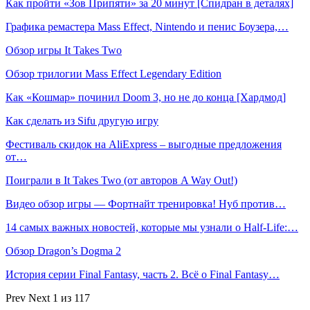
Как пройти «Зов Припяти» за 20 минут [Спидран в деталях]
Графика ремастера Mass Effect, Nintendo и пенис Боузера,…
Обзор игры It Takes Two
Обзор трилогии Mass Effect Legendary Edition
Как «Кошмар» починил Doom 3, но не до конца [Хардмод]
Как сделать из Sifu другую игру
Фестиваль скидок на AliExpress – выгодные предложения
от…
Поиграли в It Takes Two (от авторов A Way Out!)
Видео обзор игры — Фортнайт тренировка! Нуб против…
14 самых важных новостей, которые мы узнали о Half-Life:…
Обзор Dragon’s Dogma 2
История серии Final Fantasy, часть 2. Всё о Final Fantasy…
Prev
Next
1 из 117