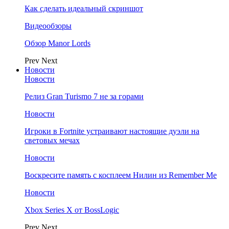
Как сделать идеальный скриншот
Видеообзоры
Обзор Manor Lords
Prev
Next
Новости
Новости
Релиз Gran Turismo 7 не за горами
Новости
Игроки в Fortnite устраивают настоящие дуэли на
световых мечах
Новости
Воскресите память с косплеем Нилин из Remember Me
Новости
Xbox Series X от BossLogic
Prev
Next