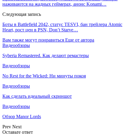
наживаются на жадных геймерах, анонс Konami…
Следующая запись
Боты в Battlefield 2042, статус TESVI, бан трейлера Atomic
Heart, рост цен в PSN, Don’t Starve…
Вам также могут понравиться
Еще от автора
Видеообзоры
Syberia Remastered. Как делают ремастеры
Видеообзоры
No Rest for the Wicked: Ни минуты покоя
Видеообзоры
Как сделать идеальный скриншот
Видеообзоры
Обзор Manor Lords
Prev
Next
Оставьте ответ