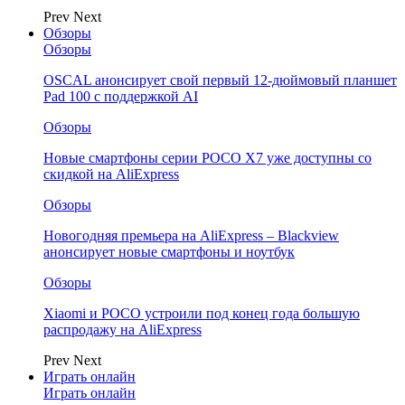
Prev
Next
Обзоры
Обзоры
OSCAL анонсирует свой первый 12-дюймовый планшет
Pad 100 с поддержкой AI
Обзоры
Новые смартфоны серии POCO X7 уже доступны со
скидкой на AliExpress
Обзоры
Новогодняя премьера на AliExpress – Blackview
анонсирует новые смартфоны и ноутбук
Обзоры
Xiaomi и POCO устроили под конец года большую
распродажу на AliExpress
Prev
Next
Играть онлайн
Играть онлайн