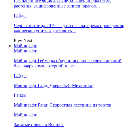
Где найти все ящики, секреты, контейнеры стим,
растения, зашифрованные записи, врагов…
Гайды
Черная пятница 2019 — дата начала, время проведения,
как легко купить и доставить…
Prev
Next
Майнкрафт
Майнкрафт
Майнкрафт Геймеры обручились после трех свиданий
благодаря компьютерной игре
Гайды
Майнкрафт Гайд: Дверь 4х4 [Механизм]
Гайды
Майнкрафт Гайд: Скоростная лестница из тортов
Майнкрафт
Занятые пчелы в Bedrock