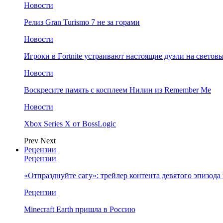
Новости
Релиз Gran Turismo 7 не за горами
Новости
Игроки в Fortnite устраивают настоящие дуэли на светов
Новости
Воскресите память с косплеем Нилин из Remember Me
Новости
Xbox Series X от BossLogic
Prev
Next
Рецензии
Рецензии
«Отпразднуйте сагу»: трейлер контента девятого эпизода в S
Рецензии
Minecraft Earth пришла в Россию