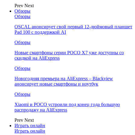
Prev
Next
Обзоры
Обзоры
OSCAL анонсирует свой первый 12-дюймовый планшет
Pad 100 с поддержкой AI
Обзоры
Новые смартфоны серии POCO X7 уже доступны со
скидкой на AliExpress
Обзоры
Новогодняя премьера на AliExpress – Blackview
анонсирует новые смартфоны и ноутбук
Обзоры
Xiaomi и POCO устроили под конец года большую
распродажу на AliExpress
Prev
Next
Играть онлайн
Играть онлайн