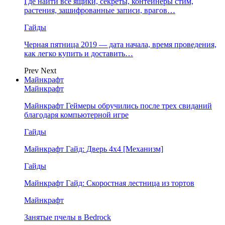
Где найти все ящики, секреты, контейнеры стим,
растения, зашифрованные записи, врагов…
Гайды
Черная пятница 2019 — дата начала, время проведения,
как легко купить и доставить…
Prev
Next
Майнкрафт
Майнкрафт
Майнкрафт Геймеры обручились после трех свиданий
благодаря компьютерной игре
Гайды
Майнкрафт Гайд: Дверь 4х4 [Механизм]
Гайды
Майнкрафт Гайд: Скоростная лестница из тортов
Майнкрафт
Занятые пчелы в Bedrock