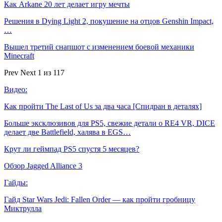
Как Arkane 20 лет делает игру мечты
Решения в Dying Light 2, покушение на отцов Genshin Impact,
…
Вышел третий снапшот с изменением боевой механики
Minecraft
Prev
Next
1 из 117
Видео:
Как пройти The Last of Us за два часа [Спидран в деталях]
Больше эксклюзивов для PS5, свежие детали о RE4 VR, DICE
делает две Battlefield, халява в EGS…
Крут ли геймпад PS5 спустя 5 месяцев?
Обзор Jagged Alliance 3
Гайды:
Гайд Star Wars Jedi: Fallen Order — как пройти гробницу
Миктрулла