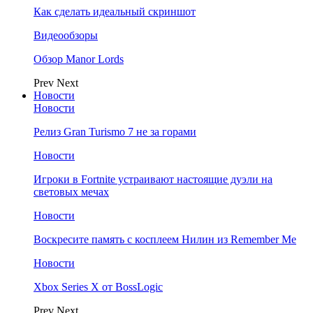
Как сделать идеальный скриншот
Видеообзоры
Обзор Manor Lords
Prev
Next
Новости
Новости
Релиз Gran Turismo 7 не за горами
Новости
Игроки в Fortnite устраивают настоящие дуэли на
световых мечах
Новости
Воскресите память с косплеем Нилин из Remember Me
Новости
Xbox Series X от BossLogic
Prev
Next