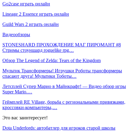
Go2case играть онлайн
Lineage 2 Essence играть онлайн
Guild Wars 2 играть онлайн
Видеообзоры
STONESHARD ПРОХОЖДЕНИЕ МАГ ПИРОМАНТ #8
Стримы стоуншард roguelike rpg…
Обзор The Legend of Zelda: Tears of the Kingdom
Мультик Трансформеры! Игрушки Роботы трансформеры
спасают друга! Мультики Тоботы…
Летсплей Супер Марио в Майнкрафт! — Видео обзор игры
Super Mario.…
Геймплей RE Village, борьба с региональными привязками,
кроссовки-компьютеры,…
Это вас заинтересует!
Dota Underlords: автобатлер для игроков старой школы