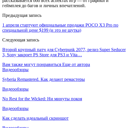
рассказывается обо всех аспектах игр — от графики и
геймплея до багов и личных впечатлений.
Предыдущая запись
1 апреля стартуют официальные продажи POCO X3 Pro по
специальной цене $199 (и это не шутка)
Следующая запись
Второй крупный патч для Cyberpunk 2077, релиз Super Seducer
3, Sony закроет PS Store для PS3 и Vita…
Вам также могут понравиться
Еще от автора
Видеообзоры
Syberia Remastered. Как делают ремастеры
Видеообзоры
No Rest for the Wicked: Ни минуты покоя
Видеообзоры
Как сделать идеальный скриншот
Видеообзоры