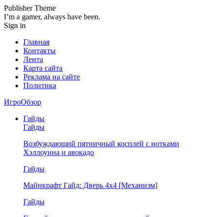
Publisher Theme
I’m a gamer, always have been.
Sign in
Главная
Контакты
Лента
Карта сайта
Реклама на сайте
Политика
ИгроОбзор
Гайды
Гайды
Возбуждающий пятничный косплей с нотками
Хэллоуина и авокадо
Гайды
Майнкрафт Гайд: Дверь 4х4 [Механизм]
Гайды