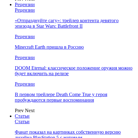
Рецензии
Рецензии
«Отпразднуйте сагу»: трейлер контента девятого
эпизода в Star Wars: Battlefront II
Рецензии
Minecraft Earth пришла в Россию
Рецензии
DOOM Eternal: классическое положение оружия можно
будет включить на релизе
Рецензии
В первом трейлере Death Come True у героя
пробуждаются первые воспоминания
Prev
Next
Статьи
Статьи
Фанат показал на картинках собственную версию
дизайна PlayStation 5 с матовым…