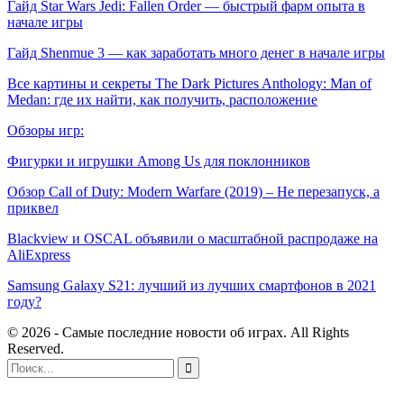
Гайд Star Wars Jedi: Fallen Order — быстрый фарм опыта в
начале игры
Гайд Shenmue 3 — как заработать много денег в начале игры
Все картины и секреты The Dark Pictures Anthology: Man of
Medan: где их найти, как получить, расположение
Обзоры игр:
Фигурки и игрушки Among Us для поклонников
Обзор Call of Duty: Modern Warfare (2019) – Не перезапуск, а
приквел
Blackview и OSCAL объявили о масштабной распродаже на
AliExpress
Samsung Galaxy S21: лучший из лучших смартфонов в 2021
году?
© 2026 - Самые последние новости об играх. All Rights
Reserved.