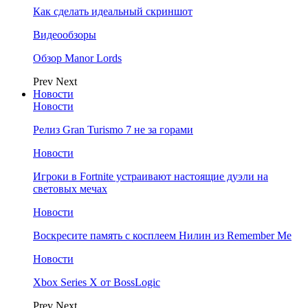
Как сделать идеальный скриншот
Видеообзоры
Обзор Manor Lords
Prev
Next
Новости
Новости
Релиз Gran Turismo 7 не за горами
Новости
Игроки в Fortnite устраивают настоящие дуэли на
световых мечах
Новости
Воскресите память с косплеем Нилин из Remember Me
Новости
Xbox Series X от BossLogic
Prev
Next