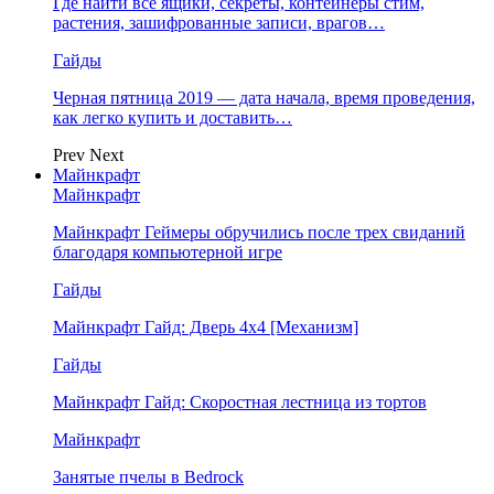
Где найти все ящики, секреты, контейнеры стим,
растения, зашифрованные записи, врагов…
Гайды
Черная пятница 2019 — дата начала, время проведения,
как легко купить и доставить…
Prev
Next
Майнкрафт
Майнкрафт
Майнкрафт Геймеры обручились после трех свиданий
благодаря компьютерной игре
Гайды
Майнкрафт Гайд: Дверь 4х4 [Механизм]
Гайды
Майнкрафт Гайд: Скоростная лестница из тортов
Майнкрафт
Занятые пчелы в Bedrock