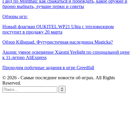
Гайд по Mordhau: как сражаться и побеждать, какое оружие и
броню выбрать, лучшие перки и советы
Обзоры игр:
Новый флагман OUKITEL WP21 Ultra с тепловизором
поступит в продажу 20 марта
Обзор Killsquad. Футуристичная наследница Magicka?
Акция: умное освещение Xiaomi Yeelight по специальной цене
к 11-летию AliExpress
Проходим побочные задания в игре Greedfall
© 2026 - Самые последние новости об играх. All Rights
Reserved.