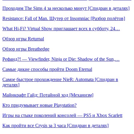
Проходим The Sims 4 за несколько минут [Спидран в деталях]
Resistance: Fall of Man. Шутер от Insomniac [Разбор полётов]
What Hi-Fi? Virtual Show приглашает всех в субботу, 24…
Обзор игры Returnal
Обзор игры Breathedge
Рефанд?! — Viewfinder, Ninja or Die: Shadow of the Sun,…
Самые дикие способы пройти Doom Eternal
Самое быстрое прохождение NieR: Automata [Спидран в
деталях]
Майнкрафт Гайд: Потайной ход [Механизм]
Кто придумывает новые Playstation?
Игры на стыке поколений консолей — PS5 и Xbox Scarlett
Как пройти все Crysis за 3 часа [Спидран в деталях]