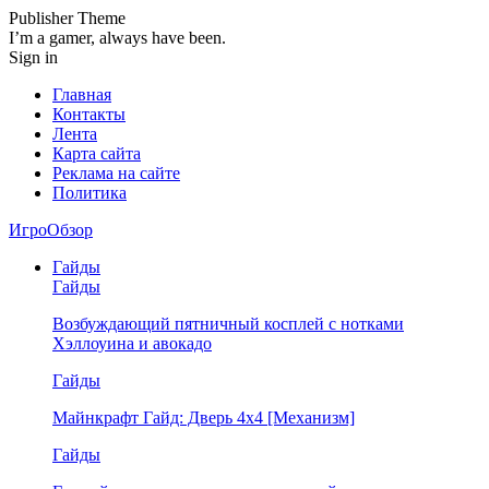
Publisher Theme
I’m a gamer, always have been.
Sign in
Главная
Контакты
Лента
Карта сайта
Реклама на сайте
Политика
ИгроОбзор
Гайды
Гайды
Возбуждающий пятничный косплей с нотками
Хэллоуина и авокадо
Гайды
Майнкрафт Гайд: Дверь 4х4 [Механизм]
Гайды