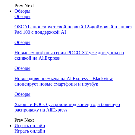
Prev
Next
Обзоры
Обзоры
OSCAL анонсирует свой первый 12-дюймовый планшет
Pad 100 с поддержкой AI
Обзоры
Новые смартфоны серии POCO X7 уже доступны со
скидкой на AliExpress
Обзоры
Новогодняя премьера на AliExpress – Blackview
анонсирует новые смартфоны и ноутбук
Обзоры
Xiaomi и POCO устроили под конец года большую
распродажу на AliExpress
Prev
Next
Играть онлайн
Играть онлайн