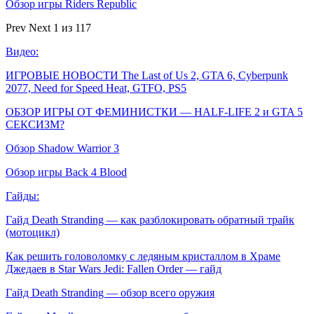
Обзор игры Riders Republic
Prev
Next
1 из 117
Видео:
ИГРОВЫЕ НОВОСТИ The Last of Us 2, GTA 6, Cyberpunk
2077, Need for Speed Heat, GTFO, PS5
ОБЗОР ИГРЫ ОТ ФЕМИНИСТКИ — HALF-LIFE 2 и GTA 5
СЕКСИЗМ?
Обзор Shadow Warrior 3
Обзор игры Back 4 Blood
Гайды:
Гайд Death Stranding — как разблокировать обратный трайк
(мотоцикл)
Как решить головоломку с ледяным кристаллом в Храме
Джедаев в Star Wars Jedi: Fallen Order — гайд
Гайд Death Stranding — обзор всего оружия