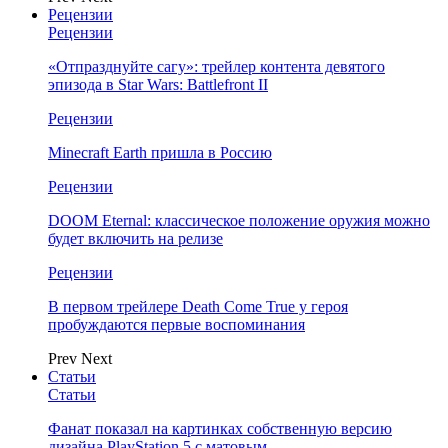
Рецензии
Рецензии
«Отпразднуйте сагу»: трейлер контента девятого
эпизода в Star Wars: Battlefront II
Рецензии
Minecraft Earth пришла в Россию
Рецензии
DOOM Eternal: классическое положение оружия можно
будет включить на релизе
Рецензии
В первом трейлере Death Come True у героя
пробуждаются первые воспоминания
Prev
Next
Статьи
Статьи
Фанат показал на картинках собственную версию
дизайна PlayStation 5 с матовым…