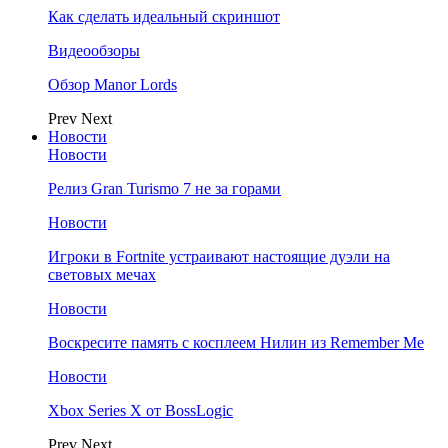
Как сделать идеальный скриншот
Видеообзоры
Обзор Manor Lords
Prev
Next
Новости
Новости
Релиз Gran Turismo 7 не за горами
Новости
Игроки в Fortnite устраивают настоящие дуэли на
световых мечах
Новости
Воскресите память с косплеем Нилин из Remember Me
Новости
Xbox Series X от BossLogic
Prev
Next