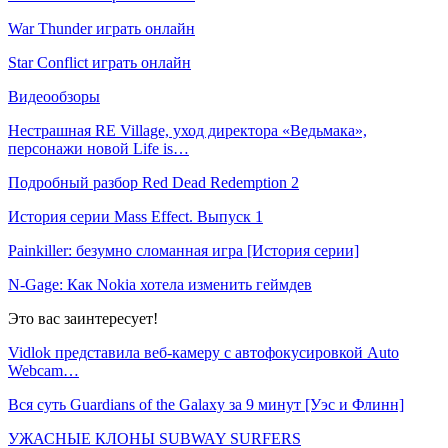
War Thunder играть онлайн
Star Conflict играть онлайн
Видеообзоры
Нестрашная RE Village, уход директора «Ведьмака»,
персонажи новой Life is…
Подробный разбор Red Dead Redemption 2
История серии Mass Effect. Выпуск 1
Painkiller: безумно сломанная игра [История серии]
N-Gage: Как Nokia хотела изменить геймдев
Это вас заинтересует!
Vidlok представила веб-камеру с автофокусировкой Auto
Webcam…
Вся суть Guardians of the Galaxy за 9 минут [Уэс и Флинн]
УЖАСНЫЕ КЛОНЫ SUBWAY SURFERS