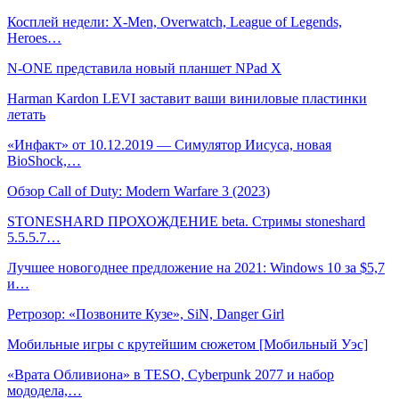
Косплей недели: X-Men, Overwatch, League of Legends,
Heroes…
N-ONE представила новый планшет NPad X
Harman Kardon LEVI заставит ваши виниловые пластинки
летать
«Инфакт» от 10.12.2019 — Симулятор Иисуса, новая
BioShock,…
Обзор Call of Duty: Modern Warfare 3 (2023)
STONESHARD ПРОХОЖДЕНИЕ beta. Стримы stoneshard
5.5.5.7…
Лучшее новогоднее предложение на 2021: Windows 10 за $5,7
и…
Ретрозор: «Позвоните Кузе», SiN, Danger Girl
Мобильные игры с крутейшим сюжетом [Мобильный Уэс]
«Врата Обливиона» в TESO, Cyberpunk 2077 и набор
мододела,…