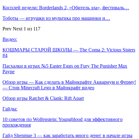
Косплей недели: Borderlands 2, «Обитель зла», фестиваль…
Тоботы — игрушки из мультика про машинки и…
Prev
Next
1 из 117
Видео:
КОШМАРЫ СТАРОЙ ШКОЛЫ — The Coma 2: Vicious Sisters
#4
Пасхалки в играх №5 Easter Eggs on Fury The Punisher Max
Payne
Обзор игры — Как сделать в Майнкрафте Аквариум и Ферму!
— Стив Minecraft Lego в Майнкрафт видео
Обзор игры Ratchet & Clank: Rift Apart
Гайды:
10 советов по Wolfenstein: Youngblood для эффективного
прохождения
Гайд Shenmue 3 — как заработать много денег в начале игры