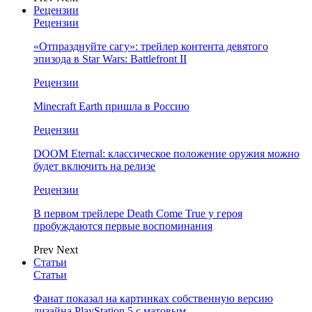
Рецензии
Рецензии
«Отпразднуйте сагу»: трейлер контента девятого
эпизода в Star Wars: Battlefront II
Рецензии
Minecraft Earth пришла в Россию
Рецензии
DOOM Eternal: классическое положение оружия можно
будет включить на релизе
Рецензии
В первом трейлере Death Come True у героя
пробуждаются первые воспоминания
Prev
Next
Статьи
Статьи
Фанат показал на картинках собственную версию
дизайна PlayStation 5 с матовым…