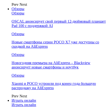
Prev
Next
Обзоры
Обзоры
OSCAL анонсирует свой первый 12-дюймовый планшет
Pad 100 с поддержкой AI
Обзоры
Новые смартфоны серии POCO X7 уже доступны со
скидкой на AliExpress
Обзоры
Новогодняя премьера на AliExpress – Blackview
анонсирует новые смартфоны и ноутбук
Обзоры
Xiaomi и POCO устроили под конец года большую
распродажу на AliExpress
Prev
Next
Играть онлайн
Играть онлайн