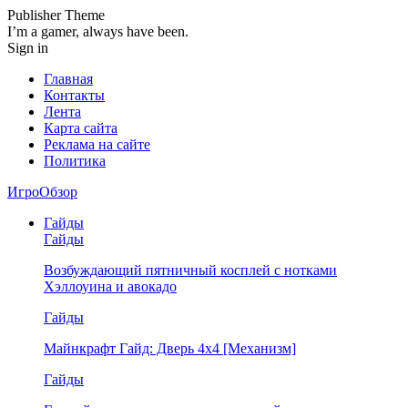
Publisher Theme
I’m a gamer, always have been.
Sign in
Главная
Контакты
Лента
Карта сайта
Реклама на сайте
Политика
ИгроОбзор
Гайды
Гайды
Возбуждающий пятничный косплей с нотками
Хэллоуина и авокадо
Гайды
Майнкрафт Гайд: Дверь 4х4 [Механизм]
Гайды