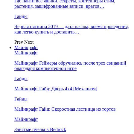
Где найти все ящики, секреты, контейнеры стим,
растения, зашифрованные записи, врагов…
Гайды
Черная пятница 2019 — дата начала, время проведения,
как легко купить и доставить…
Prev
Next
Майнкрафт
Майнкрафт
Майнкрафт Геймеры обручились после трех свиданий
благодаря компьютерной игре
Гайды
Майнкрафт Гайд: Дверь 4х4 [Механизм]
Гайды
Майнкрафт Гайд: Скоростная лестница из тортов
Майнкрафт
Занятые пчелы в Bedrock