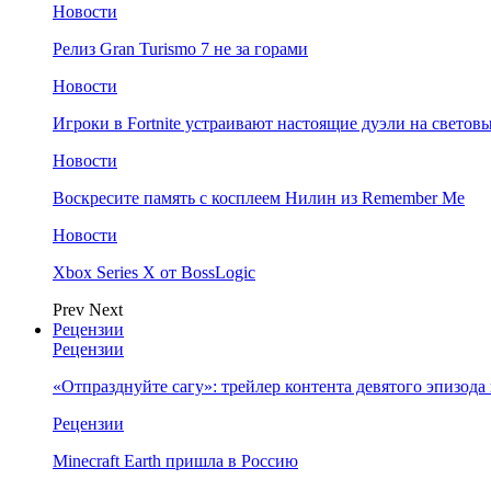
Новости
Релиз Gran Turismo 7 не за горами
Новости
Игроки в Fortnite устраивают настоящие дуэли на светов
Новости
Воскресите память с косплеем Нилин из Remember Me
Новости
Xbox Series X от BossLogic
Prev
Next
Рецензии
Рецензии
«Отпразднуйте сагу»: трейлер контента девятого эпизода в S
Рецензии
Minecraft Earth пришла в Россию