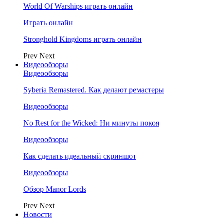
World Of Warships играть онлайн
Играть онлайн
Stronghold Kingdoms играть онлайн
Prev
Next
Видеообзоры
Видеообзоры
Syberia Remastered. Как делают ремастеры
Видеообзоры
No Rest for the Wicked: Ни минуты покоя
Видеообзоры
Как сделать идеальный скриншот
Видеообзоры
Обзор Manor Lords
Prev
Next
Новости