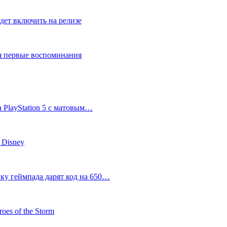
дет включить на релизе
ся первые воспоминания
 PlayStation 5 с матовым…
 Disney
пку геймпада дарят код на 650…
oes of the Storm