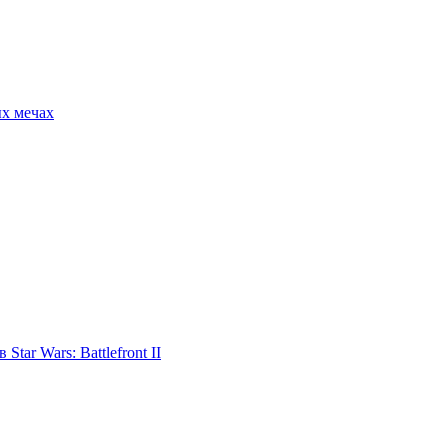
ых мечах
tar Wars: Battlefront II