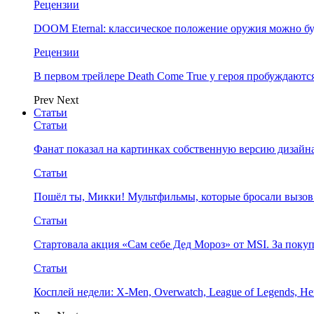
Рецензии
DOOM Eternal: классическое положение оружия можно бу
Рецензии
В первом трейлере Death Come True у героя пробуждают
Prev
Next
Статьи
Статьи
Фанат показал на картинках собственную версию дизайна
Статьи
Пошёл ты, Микки! Мультфильмы, которые бросали вызов
Статьи
Стартовала акция «Сам себе Дед Мороз» от MSI. За поку
Статьи
Косплей недели: X-Men, Overwatch, League of Legends, Her