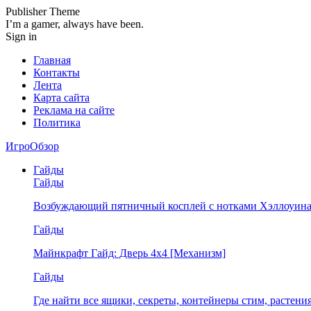
Publisher Theme
I’m a gamer, always have been.
Sign in
Главная
Контакты
Лента
Карта сайта
Реклама на сайте
Политика
ИгроОбзор
Гайды
Гайды
Возбуждающий пятничный косплей с нотками Хэллоуина
Гайды
Майнкрафт Гайд: Дверь 4х4 [Механизм]
Гайды
Где найти все ящики, секреты, контейнеры стим, растен