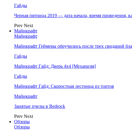
Гайды
Черная пятница 2019 — дата начала, время проведения, к
Prev
Next
Майнкрафт
Майнкрафт
Майнкрафт Геймеры обручились после трех свиданий бл
Гайды
Майнкрафт Гайд: Дверь 4х4 [Механизм]
Гайды
Майнкрафт Гайд: Скоростная лестница из тортов
Майнкрафт
Занятые пчелы в Bedrock
Prev
Next
Обзоры
Обзоры