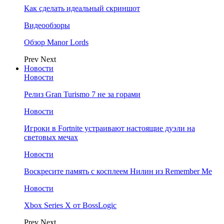
Как сделать идеальный скриншот
Видеообзоры
Обзор Manor Lords
Prev
Next
Новости
Новости
Релиз Gran Turismo 7 не за горами
Новости
Игроки в Fortnite устраивают настоящие дуэли на
световых мечах
Новости
Воскресите память с косплеем Нилин из Remember Me
Новости
Xbox Series X от BossLogic
Prev
Next