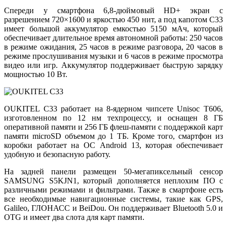
Спереди у смартфона 6,8-дюймовый HD+ экран с
разрешением 720×1600 и яркостью 450 нит, а под капотом C33
имеет большой аккумулятор емкостью 5150 мАч, который
обеспечивает длительное время автономной работы: 250 часов
в режиме ожидания, 25 часов в режиме разговора, 20 часов в
режиме прослушивания музыки и 6 часов в режиме просмотра
видео или игр. Аккумулятор поддерживает быструю зарядку
мощностью 10 Вт.
OUKITEL C33 работает на 8-ядерном чипсете Unisoc T606,
изготовленном по 12 нм техпроцессу, и оснащен 8 ГБ
оперативной памяти и 256 ГБ флеш-памяти с поддержкой карт
памяти microSD объемом до 1 ТБ. Кроме того, смартфон из
коробки работает на ОС Android 13, которая обеспечивает
удобную и безопасную работу.
На задней панели размещен 50-мегапиксельный сенсор
SAMSUNG S5KJN1, который дополняется неплохим ПО с
различными режимами и фильтрами. Также в смартфоне есть
все необходимые навигационные системы, такие как GPS,
Galileo, ГЛОНАСС и BeiDou. Он поддерживает Bluetooth 5.0 и
OTG и имеет два слота для карт памяти.