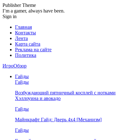
Publisher Theme
I’m a gamer, always have been.
Sign in
Главная
Контакты
Лента
Карта сайта
Реклама на сайте
Политика
ИгроОбзор
Гайды
Гайды
Возбуждающий пятничный косплей с нотками
Хэллоуина и авокадо
Гайды
Майнкрафт Гайд: Дверь 4х4 [Механизм]
Гайды