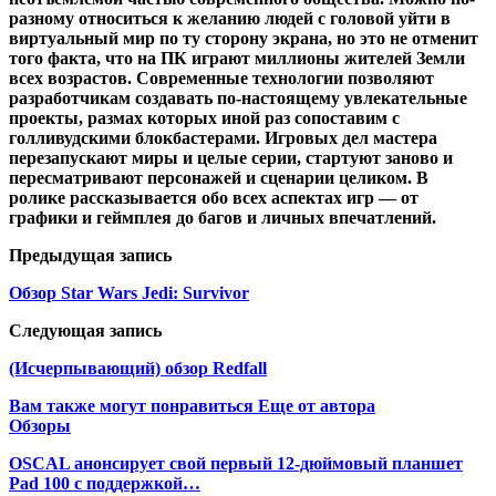
разному относиться к желанию людей с головой уйти в
виртуальный мир по ту сторону экрана, но это не отменит
того факта, что на ПК играют миллионы жителей Земли
всех возрастов. Современные технологии позволяют
разработчикам создавать по-настоящему увлекательные
проекты, размах которых иной раз сопоставим с
голливудскими блокбастерами. Игровых дел мастера
перезапускают миры и целые серии, стартуют заново и
пересматривают персонажей и сценарии целиком. В
ролике рассказывается обо всех аспектах игр — от
графики и геймплея до багов и личных впечатлений.
Предыдущая запись
Обзор Star Wars Jedi: Survivor
Следующая запись
(Исчерпывающий) обзор Redfall
Вам также могут понравиться
Еще от автора
Обзоры
OSCAL анонсирует свой первый 12-дюймовый планшет
Pad 100 с поддержкой…