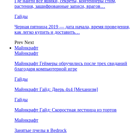
Где найти все ящики, секреты, контейнеры стим,
растения, зашифрованные записи, врагов…
Гайды
Черная пятница 2019 — дата начала, время проведения,
как легко купить и доставить…
Prev
Next
Майнкрафт
Майнкрафт
Майнкрафт Геймеры обручились после трех свиданий
благодаря компьютерной игре
Гайды
Майнкрафт Гайд: Дверь 4х4 [Механизм]
Гайды
Майнкрафт Гайд: Скоростная лестница из тортов
Майнкрафт
Занятые пчелы в Bedrock