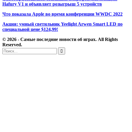
Hafury V1 и объявляет розыгрыш 5 устройств
Что показала Apple во время конференции WWDC 2022
Акция: умный светильник Yeelight Arwen Smart LED по
специальной цене $124,99!
© 2026 - Самые последние новости об играх. All Rights
Reserved.