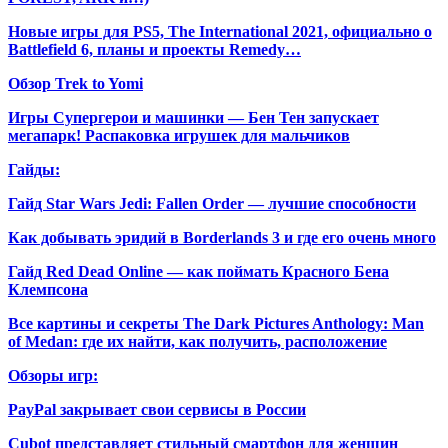
Новые игры для PS5, The International 2021, официально о
Battlefield 6, планы и проекты Remedy…
Обзор Trek to Yomi
Игры Супергерои и машинки — Бен Тен запускает
мегапарк! Распаковка игрушек для мальчиков
Гайды:
Гайд Star Wars Jedi: Fallen Order — лучшие способности
Как добывать эридий в Borderlands 3 и где его очень много
Гайд Red Dead Online — как поймать Красного Бена
Клемпсона
Все картины и секреты The Dark Pictures Anthology: Man
of Medan: где их найти, как получить, расположение
Обзоры игр:
PayPal закрывает свои сервисы в России
Cubot представляет стильный смартфон для женщин