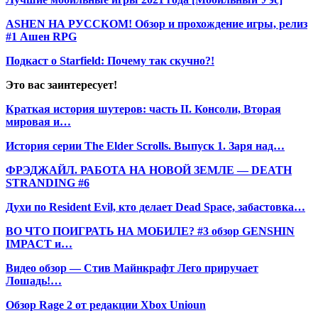
ASHEN НА РУССКОМ! Обзор и прохождение игры, релиз
#1 Ашен RPG
Подкаст о Starfield: Почему так скучно?!
Это вас заинтересует!
Краткая история шутеров: часть II. Консоли, Вторая
мировая и…
История серии The Elder Scrolls. Выпуск 1. Заря над…
ФРЭДЖАЙЛ. РАБОТА НА НОВОЙ ЗЕМЛЕ — DEATH
STRANDING #6
Духи по Resident Evil, кто делает Dead Space, забастовка…
ВО ЧТО ПОИГРАТЬ НА МОБИЛЕ? #3 обзор GENSHIN
IMPACT и…
Видео обзор — Стив Майнкрафт Лего приручает
Лошадь!…
Обзор Rage 2 от редакции Xbox Unioun