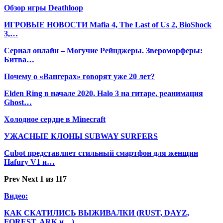
Обзор игры Deathloop
ИГРОВЫЕ НОВОСТИ Mafia 4, The Last of Us 2, BioShock
3,…
Сериал онлайн – Могучие Рейнджеры. Звероморферы:
Битва…
Почему о «Вангерах» говорят уже 20 лет?
Elden Ring в начале 2020, Halo 3 на гитаре, реанимация
Ghost…
Холодное сердце в Minecraft
УЖАСНЫЕ КЛОНЫ SUBWAY SURFERS
Cubot представляет стильный смартфон для женщин
Hafury V1 и…
Prev
Next
1 из 117
Видео:
КАК СКАТИЛИСЬ ВЫЖИВАЛКИ (RUST, DAYZ,
FOREST, ARK и…)