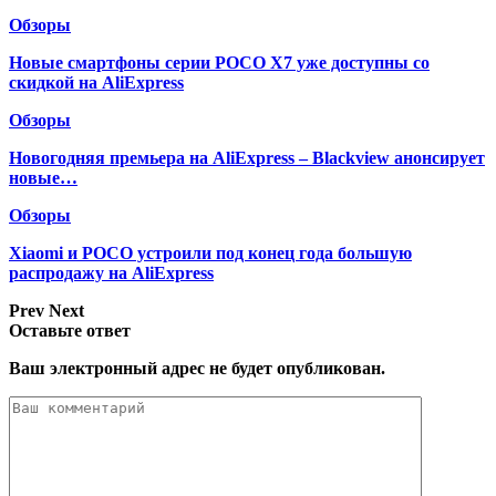
Обзоры
Новые смартфоны серии POCO X7 уже доступны со
скидкой на AliExpress
Обзоры
Новогодняя премьера на AliExpress – Blackview анонсирует
новые…
Обзоры
Xiaomi и POCO устроили под конец года большую
распродажу на AliExpress
Prev
Next
Оставьте ответ
Ваш электронный адрес не будет опубликован.