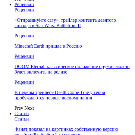
Рецензии
Рецензии
«Отпразднуйте сагу»: трейлер контента девятого
эпизода в Star Wars: Battlefront II
Рецензии
Minecraft Earth пришла в Россию
Рецензии
DOOM Eternal: классическое положение оружия можно
будет включить на релизе
Рецензии
В первом трейлере Death Come True у героя
пробуждаются первые воспоминания
Prev
Next
Статьи
Статьи
Фанат показал на картинках собственную версию
дизайна PlayStation 5 с матовым…