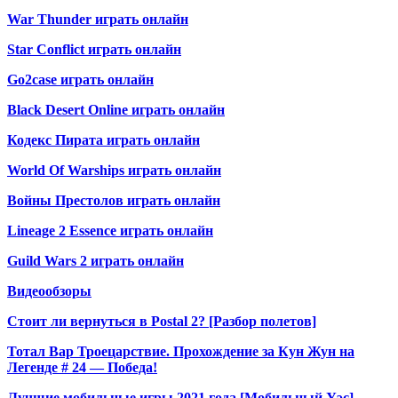
War Thunder играть онлайн
Star Conflict играть онлайн
Go2case играть онлайн
Black Desert Online играть онлайн
Кодекс Пирата играть онлайн
World Of Warships играть онлайн
Войны Престолов играть онлайн
Lineage 2 Essence играть онлайн
Guild Wars 2 играть онлайн
Видеообзоры
Стоит ли вернуться в Postal 2? [Разбор полетов]
Тотал Вар Троецарствие. Прохождение за Кун Жун на
Легенде # 24 — Победа!
Лучшие мобильные игры 2021 года [Мобильный Уэс]