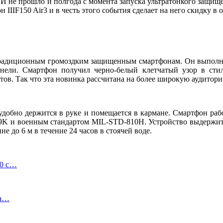
 И не прошло и полгода с момента запуска ультратонкого защище
 IIIF150 Air3 и в честь этого события сделает на него скидку в 
ов традиционным громоздким защищенным смартфонам. Он выпол
нели. Смартфон получил черно-белый клетчатый узор в стил
ов. Так что эта новинка рассчитана на более широкую аудитори
у удобно держится в руке и помещается в кармане. Смартфон рабо
69K и военным стандартом MIL-STD-810H. Устройство выдержит п
 до 6 м в течение 24 часов в стоячей воде.
00 с…
на…