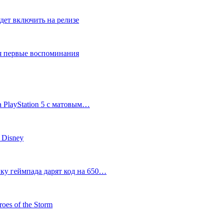
дет включить на релизе
ся первые воспоминания
 PlayStation 5 с матовым…
 Disney
пку геймпада дарят код на 650…
oes of the Storm