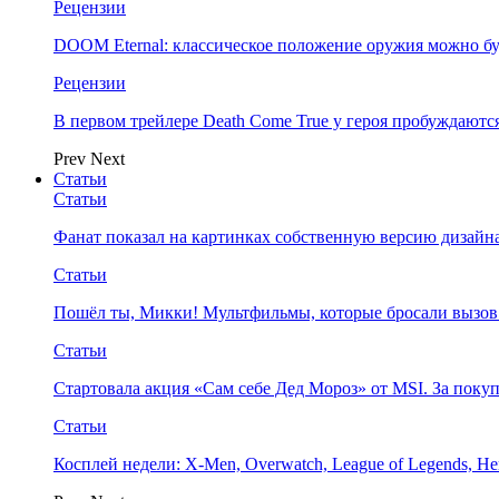
Рецензии
DOOM Eternal: классическое положение оружия можно бу
Рецензии
В первом трейлере Death Come True у героя пробуждают
Prev
Next
Статьи
Статьи
Фанат показал на картинках собственную версию дизайна
Статьи
Пошёл ты, Микки! Мультфильмы, которые бросали вызов
Статьи
Стартовала акция «Сам себе Дед Мороз» от MSI. За поку
Статьи
Косплей недели: X-Men, Overwatch, League of Legends, Her