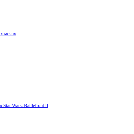
ых мечах
tar Wars: Battlefront II