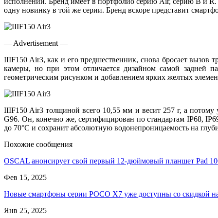
исполнении. Бренд имеет в портфолио серию Air, серию B и R.
одну новинку в той же серии. Бренд вскоре представит смартфон
— Advertisement —
IIIF150 Air3, как и его предшественник, снова бросает выз
камеры, но при этом отличается дизайном самой задней па
геометрическим рисунком и добавлением ярких желтых элемент
IIIF150 Air3 толщиной всего 10,55 мм и весит 257 г, а потом
G96. Он, конечно же, сертифицирован по стандартам IP68, IP
до 70°C и сохранит абсолютную водонепроницаемость на глубине
Похожие сообщения
OSCAL анонсирует свой первый 12-дюймовый планшет Pad 1
Фев 15, 2025
Новые смартфоны серии POCO X7 уже доступны со скидкой 
Янв 25, 2025