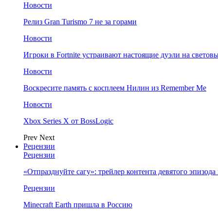
Новости
Релиз Gran Turismo 7 не за горами
Новости
Игроки в Fortnite устраивают настоящие дуэли на светов
Новости
Воскресите память с косплеем Нилин из Remember Me
Новости
Xbox Series X от BossLogic
Prev
Next
Рецензии
Рецензии
«Отпразднуйте сагу»: трейлер контента девятого эпизода в S
Рецензии
Minecraft Earth пришла в Россию