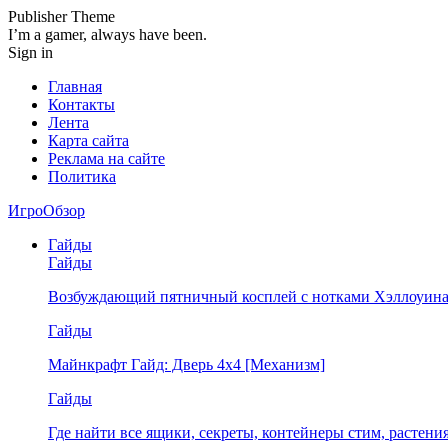
Publisher Theme
I’m a gamer, always have been.
Sign in
Главная
Контакты
Лента
Карта сайта
Реклама на сайте
Политика
ИгроОбзор
Гайды
Гайды
Возбуждающий пятничный косплей с нотками Хэллоуина
Гайды
Майнкрафт Гайд: Дверь 4х4 [Механизм]
Гайды
Где найти все ящики, секреты, контейнеры стим, растен