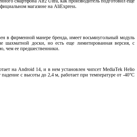
нного смартфона Air2 Ultra, как производитель подготовил еще
официальном магазине на AliExpress.
нен в фирменной манере бренда, имеет восьмиугольный модуль
е шахматной доски, но есть еще лимитированная версия, с
ю, чем ее предшественники.
тает на Android 14, и в нем установлен чипсет MediaTek Helio
адение с высоты до 2,4 м, работает при температуре от -40°C