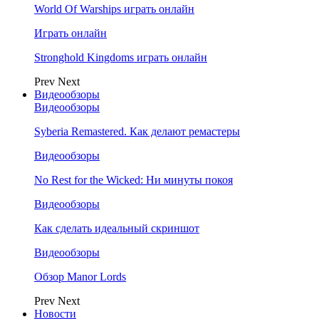
World Of Warships играть онлайн
Играть онлайн
Stronghold Kingdoms играть онлайн
Prev
Next
Видеообзоры
Видеообзоры
Syberia Remastered. Как делают ремастеры
Видеообзоры
No Rest for the Wicked: Ни минуты покоя
Видеообзоры
Как сделать идеальный скриншот
Видеообзоры
Обзор Manor Lords
Prev
Next
Новости