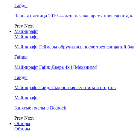
Гайды
Черная пятница 2019 — дата начала, время проведения, к
Prev
Next
Майнкрафт
Майнкрафт
Майнкрафт Геймеры обручились после трех свиданий бл
Гайды
Майнкрафт Гайд: Дверь 4х4 [Механизм]
Гайды
Майнкрафт Гайд: Скоростная лестница из тортов
Майнкрафт
Занятые пчелы в Bedrock
Prev
Next
Обзоры
Обзоры