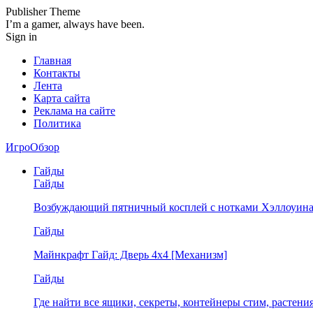
Publisher Theme
I’m a gamer, always have been.
Sign in
Главная
Контакты
Лента
Карта сайта
Реклама на сайте
Политика
ИгроОбзор
Гайды
Гайды
Возбуждающий пятничный косплей с нотками Хэллоуина
Гайды
Майнкрафт Гайд: Дверь 4х4 [Механизм]
Гайды
Где найти все ящики, секреты, контейнеры стим, растен