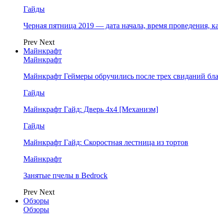
Гайды
Черная пятница 2019 — дата начала, время проведения, к
Prev
Next
Майнкрафт
Майнкрафт
Майнкрафт Геймеры обручились после трех свиданий бл
Гайды
Майнкрафт Гайд: Дверь 4х4 [Механизм]
Гайды
Майнкрафт Гайд: Скоростная лестница из тортов
Майнкрафт
Занятые пчелы в Bedrock
Prev
Next
Обзоры
Обзоры