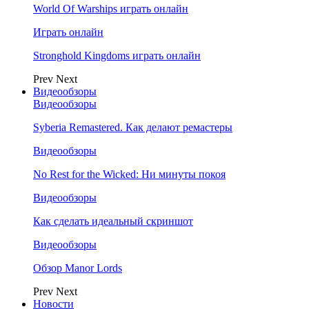
World Of Warships играть онлайн
Играть онлайн
Stronghold Kingdoms играть онлайн
Prev
Next
Видеообзоры
Видеообзоры
Syberia Remastered. Как делают ремастеры
Видеообзоры
No Rest for the Wicked: Ни минуты покоя
Видеообзоры
Как сделать идеальный скриншот
Видеообзоры
Обзор Manor Lords
Prev
Next
Новости