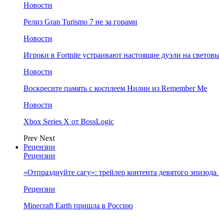
Новости
Релиз Gran Turismo 7 не за горами
Новости
Игроки в Fortnite устраивают настоящие дуэли на светов
Новости
Воскресите память с косплеем Нилин из Remember Me
Новости
Xbox Series X от BossLogic
Prev
Next
Рецензии
Рецензии
«Отпразднуйте сагу»: трейлер контента девятого эпизода в S
Рецензии
Minecraft Earth пришла в Россию