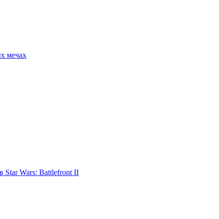
ых мечах
tar Wars: Battlefront II