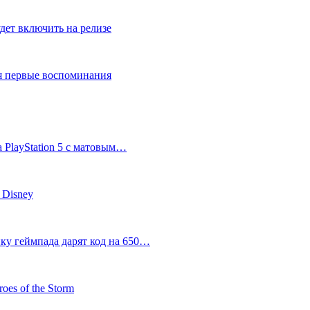
дет включить на релизе
ся первые воспоминания
 PlayStation 5 с матовым…
 Disney
пку геймпада дарят код на 650…
oes of the Storm