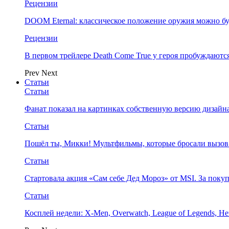
Рецензии
DOOM Eternal: классическое положение оружия можно бу
Рецензии
В первом трейлере Death Come True у героя пробуждают
Prev
Next
Статьи
Статьи
Фанат показал на картинках собственную версию дизайна
Статьи
Пошёл ты, Микки! Мультфильмы, которые бросали вызов
Статьи
Стартовала акция «Сам себе Дед Мороз» от MSI. За поку
Статьи
Косплей недели: X-Men, Overwatch, League of Legends, Her