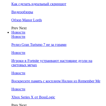
Как сделать идеальный скриншот
Видеообзоры
Обзор Manor Lords
Prev
Next
Новости
Новости
Релиз Gran Turismo 7 не за горами
Новости
Игроки в Fortnite устраивают настоящие дуэли на
световых мечах
Новости
Воскресите память с косплеем Нилин из Remember Me
Новости
Xbox Series X от BossLogic
Prev
Next