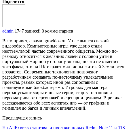
Поделится
admin
1747 записей
0 комментариев
Всем привет, с вами igrovidos.ru. У нас вышел свежий
видеообзор. Компьютерные игры уже давно стали
неотъемлемой частью современного общества. Можно по-
разному относиться к желанию людей с головой уйти в
виртуальный мир по ту сторону экрана, но это не отменит
того факта, что на ПК играют миллионы жителей Земли всех
возрастов. Современные технологии позволяют
разработчикам создавать по-настоящему увлекательные
проекты, размах которых иной раз сопоставим с
голливудскими блокбастерами. Игровых дел мастера
перезапускают миры и целые серии, стартуют заново и
пересматривают персонажей и сценарии целиком. В ролике
рассказывается обо всех аспектах игр — от графики и
геймплея до багов и личных впечатлений.
Предыдущая запись
На AliExpress стартовали продажи новых Redmi Note 11 и 11S