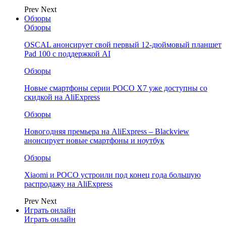
Prev
Next
Обзоры
Обзоры
OSCAL анонсирует свой первый 12-дюймовый планшет
Pad 100 с поддержкой AI
Обзоры
Новые смартфоны серии POCO X7 уже доступны со
скидкой на AliExpress
Обзоры
Новогодняя премьера на AliExpress – Blackview
анонсирует новые смартфоны и ноутбук
Обзоры
Xiaomi и POCO устроили под конец года большую
распродажу на AliExpress
Prev
Next
Играть онлайн
Играть онлайн