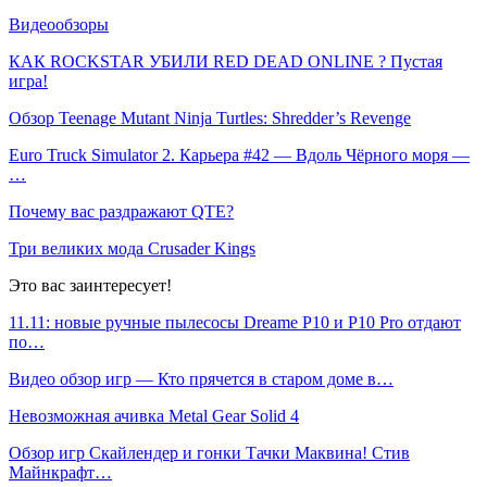
Видеообзоры
КАК ROCKSTAR УБИЛИ RED DEAD ONLINE ? Пустая
игра!
Обзор Teenage Mutant Ninja Turtles: Shredder’s Revenge
Euro Truck Simulator 2. Карьера #42 — Вдоль Чёрного моря —
…
Почему вас раздражают QTE?
Три великих мода Crusader Kings
Это вас заинтересует!
11.11: новые ручные пылесосы Dreame P10 и P10 Pro отдают
по…
Видео обзор игр — Кто прячется в старом доме в…
Невозможная ачивка Metal Gear Solid 4
Обзор игр Скайлендер и гонки Тачки Маквина! Стив
Майнкрафт…