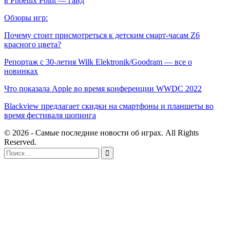
в Phoenix Point — гайд
Обзоры игр:
Почему стоит присмотреться к детским смарт-часам Z6
красного цвета?
Репортаж с 30-летия Wilk Elektronik/Goodram — все о
новинках
Что показала Apple во время конференции WWDC 2022
Blackview предлагает скидки на смартфоны и планшеты во
время фестиваля шопинга
© 2026 - Самые последние новости об играх. All Rights
Reserved.