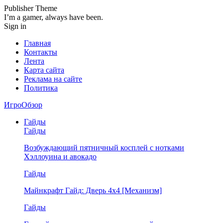
Publisher Theme
I’m a gamer, always have been.
Sign in
Главная
Контакты
Лента
Карта сайта
Реклама на сайте
Политика
ИгроОбзор
Гайды
Гайды
Возбуждающий пятничный косплей с нотками
Хэллоуина и авокадо
Гайды
Майнкрафт Гайд: Дверь 4х4 [Механизм]
Гайды