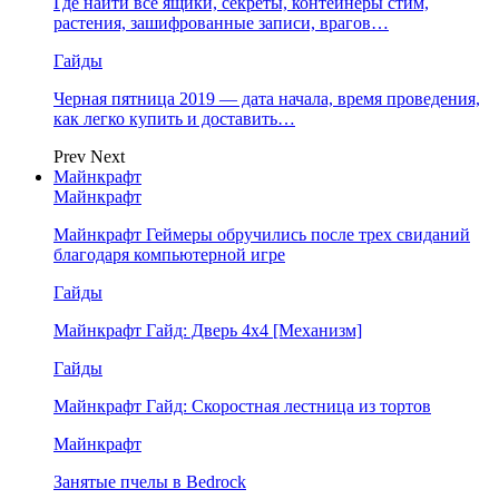
Где найти все ящики, секреты, контейнеры стим,
растения, зашифрованные записи, врагов…
Гайды
Черная пятница 2019 — дата начала, время проведения,
как легко купить и доставить…
Prev
Next
Майнкрафт
Майнкрафт
Майнкрафт Геймеры обручились после трех свиданий
благодаря компьютерной игре
Гайды
Майнкрафт Гайд: Дверь 4х4 [Механизм]
Гайды
Майнкрафт Гайд: Скоростная лестница из тортов
Майнкрафт
Занятые пчелы в Bedrock