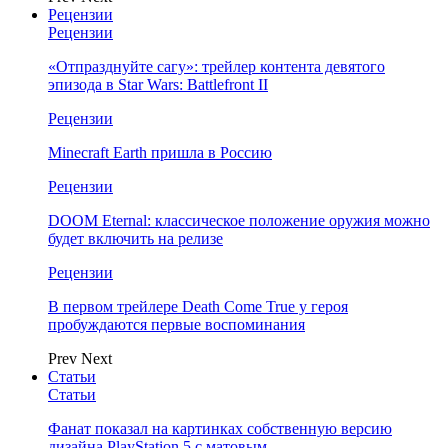
Рецензии
Рецензии
«Отпразднуйте сагу»: трейлер контента девятого
эпизода в Star Wars: Battlefront II
Рецензии
Minecraft Earth пришла в Россию
Рецензии
DOOM Eternal: классическое положение оружия можно
будет включить на релизе
Рецензии
В первом трейлере Death Come True у героя
пробуждаются первые воспоминания
Prev
Next
Статьи
Статьи
Фанат показал на картинках собственную версию
дизайна PlayStation 5 с матовым…