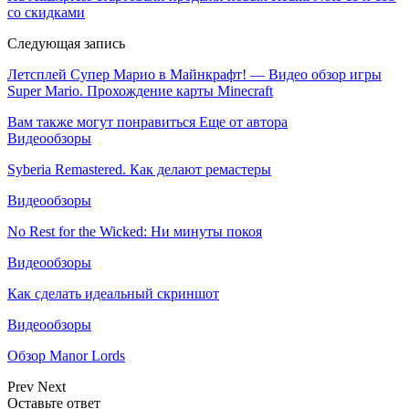
со скидками
Следующая запись
Летсплей Супер Марио в Майнкрафт! — Видео обзор игры
Super Mario. Прохождение карты Minecraft
Вам также могут понравиться
Еще от автора
Видеообзоры
Syberia Remastered. Как делают ремастеры
Видеообзоры
No Rest for the Wicked: Ни минуты покоя
Видеообзоры
Как сделать идеальный скриншот
Видеообзоры
Обзор Manor Lords
Prev
Next
Оставьте ответ