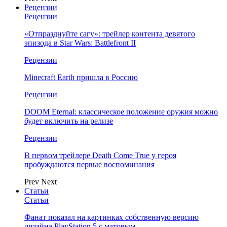
Рецензии
Рецензии
«Отпразднуйте сагу»: трейлер контента девятого
эпизода в Star Wars: Battlefront II
Рецензии
Minecraft Earth пришла в Россию
Рецензии
DOOM Eternal: классическое положение оружия можно
будет включить на релизе
Рецензии
В первом трейлере Death Come True у героя
пробуждаются первые воспоминания
Prev
Next
Статьи
Статьи
Фанат показал на картинках собственную версию
дизайна PlayStation 5 с матовым…