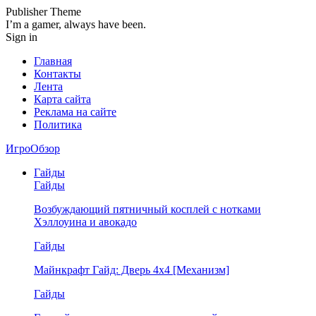
Publisher Theme
I’m a gamer, always have been.
Sign in
Главная
Контакты
Лента
Карта сайта
Реклама на сайте
Политика
ИгроОбзор
Гайды
Гайды
Возбуждающий пятничный косплей с нотками
Хэллоуина и авокадо
Гайды
Майнкрафт Гайд: Дверь 4х4 [Механизм]
Гайды