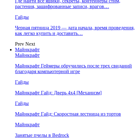
Где найти все ящики, секреты, контейнеры стим,
растения, зашифрованные записи, врагов…
Гайды
Черная пятница 2019 — дата начала, время проведения,
как легко купить и доставить…
Prev
Next
Майнкрафт
Майнкрафт
Майнкрафт Геймеры обручились после трех свиданий
благодаря компьютерной игре
Гайды
Майнкрафт Гайд: Дверь 4х4 [Механизм]
Гайды
Майнкрафт Гайд: Скоростная лестница из тортов
Майнкрафт
Занятые пчелы в Bedrock