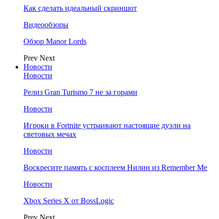
Как сделать идеальный скриншот
Видеообзоры
Обзор Manor Lords
Prev
Next
Новости
Новости
Релиз Gran Turismo 7 не за горами
Новости
Игроки в Fortnite устраивают настоящие дуэли на
световых мечах
Новости
Воскресите память с косплеем Нилин из Remember Me
Новости
Xbox Series X от BossLogic
Prev
Next