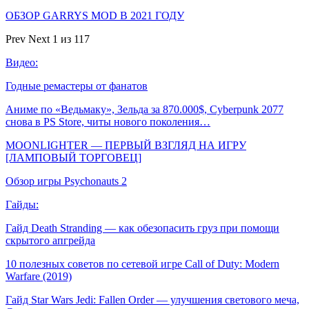
ОБЗОР GARRYS MOD В 2021 ГОДУ
Prev
Next
1 из 117
Видео:
Годные ремастеры от фанатов
Аниме по «Ведьмаку», Зельда за 870.000$, Cyberpunk 2077
снова в PS Store, читы нового поколения…
MOONLIGHTER — ПЕРВЫЙ ВЗГЛЯД НА ИГРУ
[ЛАМПОВЫЙ ТОРГОВЕЦ]
Обзор игры Psychonauts 2
Гайды:
Гайд Death Stranding — как обезопасить груз при помощи
скрытого апгрейда
10 полезных советов по сетевой игре Call of Duty: Modern
Warfare (2019)
Гайд Star Wars Jedi: Fallen Order — улучшения светового меча,