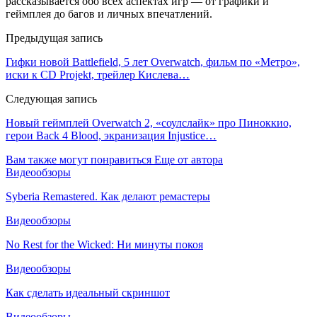
рассказывается обо всех аспектах игр — от графики и
геймплея до багов и личных впечатлений.
Предыдущая запись
Гифки новой Battlefield, 5 лет Overwatch, фильм по «Метро»,
иски к CD Projekt, трейлер Кислева…
Следующая запись
Новый геймплей Overwatch 2, «соулслайк» про Пиноккио,
герои Back 4 Blood, экранизация Injustice…
Вам также могут понравиться
Еще от автора
Видеообзоры
Syberia Remastered. Как делают ремастеры
Видеообзоры
No Rest for the Wicked: Ни минуты покоя
Видеообзоры
Как сделать идеальный скриншот
Видеообзоры