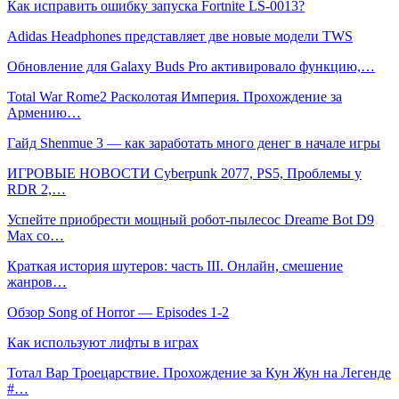
Как исправить ошибку запуска Fortnite LS-0013?
Adidas Headphones представляет две новые модели TWS
Обновление для Galaxy Buds Pro активировало функцию,…
Total War Rome2 Расколотая Империя. Прохождение за
Армению…
Гайд Shenmue 3 — как заработать много денег в начале игры
ИГРОВЫЕ НОВОСТИ Cyberpunk 2077, PS5, Проблемы у
RDR 2,…
Успейте приобрести мощный робот-пылесос Dreame Bot D9
Max со…
Краткая история шутеров: часть III. Онлайн, смешение
жанров…
Обзор Song of Horror — Episodes 1-2
Как используют лифты в играх
Тотал Вар Троецарствие. Прохождение за Кун Жун на Легенде
#…