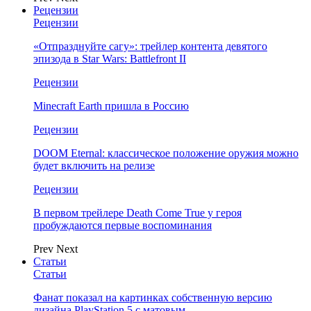
Рецензии
Рецензии
«Отпразднуйте сагу»: трейлер контента девятого
эпизода в Star Wars: Battlefront II
Рецензии
Minecraft Earth пришла в Россию
Рецензии
DOOM Eternal: классическое положение оружия можно
будет включить на релизе
Рецензии
В первом трейлере Death Come True у героя
пробуждаются первые воспоминания
Prev
Next
Статьи
Статьи
Фанат показал на картинках собственную версию
дизайна PlayStation 5 с матовым…