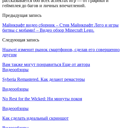
рассказывается обо всех аспектах игр — от графики и
геймплея до багов и личных впечатлений.
Предыдущая запись
Майнкрафт видео сборник – Стив Майнкрафт Лего и игры
битвы с мобами! – Видео обзор Minecraft Lego.
Следующая запись
Huawei изменит рынок смартфонов, сделав его совершенно
другим
Вам также могут понравиться
Еще от автора
Видеообзоры
Syberia Remastered. Как делают ремастеры
Видеообзоры
No Rest for the Wicked: Ни минуты покоя
Видеообзоры
Как сделать идеальный скриншот
Видеообзоры