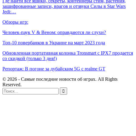
Где найти все ящики, секреты, контейнеры стим, растения,
зашифрованные записи, врагов и отзвуки Силы в Star Wars
Jedi:…
Обзоры игр:
Человек-паук V & Веном: оправдаются ли слухи?
Топ-10 повербанков в Украине на март 2023 года
Обновленная портативная колонка Tronsmart с IPX7 продается
со скидкой (только 3 дня!)
Репортаж: В погоне за дубайским 5G с realme GT
© 2026 - Самые последние новости об играх. All Rights
Reserved.