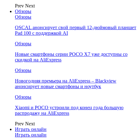
Prev
Next
Обзоры
Обзоры
OSCAL анонсирует свой первый 12-дюймовый планшет
Pad 100 с поддержкой AI
Обзоры
Новые смартфоны серии POCO X7 уже доступны со
скидкой на AliExpress
Обзоры
Новогодняя премьера на AliExpress – Blackview
анонсирует новые смартфоны и ноутбук
Обзоры
Xiaomi и POCO устроили под конец года большую
распродажу на AliExpress
Prev
Next
Играть онлайн
Играть онлайн