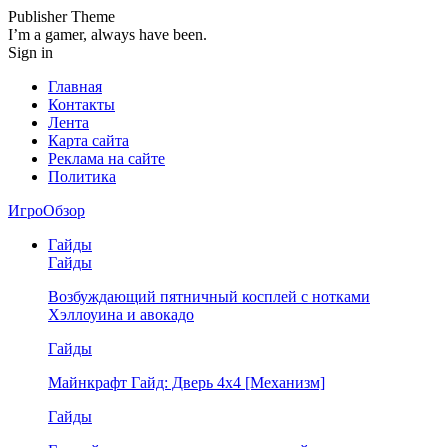
Publisher Theme
I’m a gamer, always have been.
Sign in
Главная
Контакты
Лента
Карта сайта
Реклама на сайте
Политика
ИгроОбзор
Гайды
Гайды
Возбуждающий пятничный косплей с нотками
Хэллоуина и авокадо
Гайды
Майнкрафт Гайд: Дверь 4х4 [Механизм]
Гайды