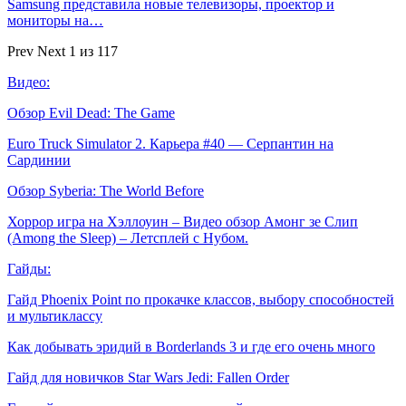
Samsung представила новые телевизоры, проектор и
мониторы на…
Prev
Next
1 из 117
Видео:
Обзор Evil Dead: The Game
Euro Truck Simulator 2. Карьера #40 — Серпантин на
Сардинии
Обзор Syberia: The World Before
Хоррор игра на Хэллоуин – Видео обзор Амонг зе Слип
(Among the Sleep) – Летсплей с Нубом.
Гайды:
Гайд Phoenix Point по прокачке классов, выбору способностей
и мультиклассу
Как добывать эридий в Borderlands 3 и где его очень много
Гайд для новичков Star Wars Jedi: Fallen Order