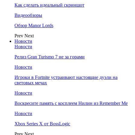
Как сделать идеальный скриншот
Видеообзоры
Обзор Manor Lords
Prev
Next
Новости
Новости
Релиз Gran Turismo 7 не за горами
Новости
Игроки в Fortnite устраивают настоящие дуэли на
световых мечах
Новости
Воскресите память с косплеем Нилин из Remember Me
Новости
Xbox Series X от BossLogic
Prev
Next