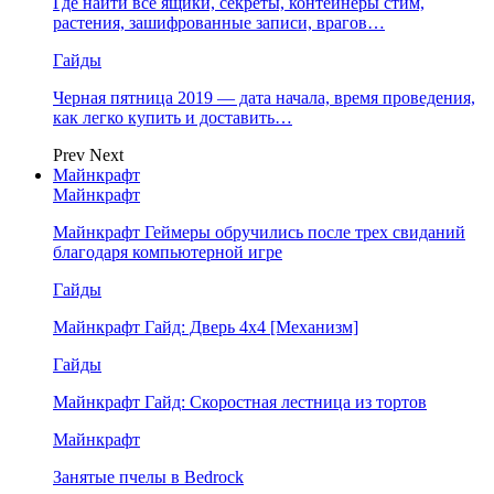
Где найти все ящики, секреты, контейнеры стим,
растения, зашифрованные записи, врагов…
Гайды
Черная пятница 2019 — дата начала, время проведения,
как легко купить и доставить…
Prev
Next
Майнкрафт
Майнкрафт
Майнкрафт Геймеры обручились после трех свиданий
благодаря компьютерной игре
Гайды
Майнкрафт Гайд: Дверь 4х4 [Механизм]
Гайды
Майнкрафт Гайд: Скоростная лестница из тортов
Майнкрафт
Занятые пчелы в Bedrock