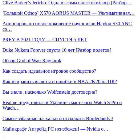
Clive Barker’s Jericho. Одна из самых жестоких игр [Разбор…
[Большой Обзор] X570 AORUS MASTER — Ультимативная…
Анонсировано новое поколение наушников Haylou S30 ANC
со…
PREY В 2021 ГОДУ — СПУСТЯ 5 ЛЕТ
Duke Nukem Forever спустя 10 лет [Разбор полётов]
Обзор God of War: Ragnarok
Как создать идеальное игровое сообщество?
Как исправить вылеты и ошибки в NBA 2K20 на ПК?
Вы знали, насколько Wolfenstein достоверна?
Realme представила в Украине смарт-часы Watch S Pro и
Watch…
Самые забавные пасхалки и отсылки в Borderlands 3
Майнкрафт Апгрейд РС неизбежен! — Nvidia о…