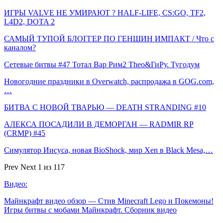
ИГРЫ VALVE НЕ УМИРАЮТ ? HALF-LIFE, CS:GO, TF2,
L4D2, DOTA 2
САМЫЙ ТУПОЙ БЛОГГЕР ПО ГЕНШИН ИМПАКТ / Что с
каналом?
Сетевые битвы #47 Тотал Вар Рим2 Тheo&ГиРу. Тугодум
Новогодние праздники в Overwatch, распродажа в GOG.com,
…
БИТВА С НОВОЙ ТВАРЬЮ — DEATH STRANDING #10
АЛЕКСА ПОСАДИЛИ В ДЕМОРГАН — RADMIR RP
(CRMP) #45
Симулятор Иисуса, новая BioShock, мир Xen в Black Mesa,…
Prev
Next
1 из 117
Видео:
Майнкрафт видео обзор — Стив Minecraft Lego и Покемоны!
Игры битвы с мобами Майнкрафт. Сборник видео