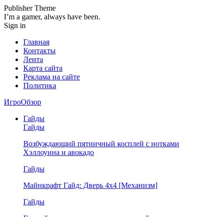
Publisher Theme
I’m a gamer, always have been.
Sign in
Главная
Контакты
Лента
Карта сайта
Реклама на сайте
Политика
ИгроОбзор
Гайды
Гайды
Возбуждающий пятничный косплей с нотками
Хэллоуина и авокадо
Гайды
Майнкрафт Гайд: Дверь 4х4 [Механизм]
Гайды