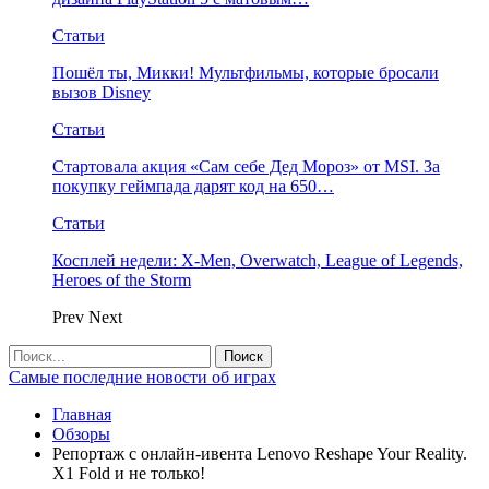
Статьи
Пошёл ты, Микки! Мультфильмы, которые бросали
вызов Disney
Статьи
Стартовала акция «Сам себе Дед Мороз» от MSI. За
покупку геймпада дарят код на 650…
Статьи
Косплей недели: X-Men, Overwatch, League of Legends,
Heroes of the Storm
Prev
Next
Самые последние новости об играх
Главная
Обзоры
Репортаж с онлайн-ивента Lenovo Reshape Your Reality.
X1 Fold и не только!