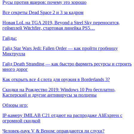
Русы против ящеров: почему это хорошо
Все секреты Dead Space 2 и 3 за кадром
Новая LoL на TGA 2019, Beyond a Steel Sky переносится,
геймплей Witchfire, стартовая линейка PS5…
Гайды:
Гайд Star Wars Jedi: Fallen Order — как пройти гробницу
Миктрулла
Гайд Death Stranding — как быстро фармить ресурсы и строить
много дорог
Как открыть все 4 слота для оружия в Borderlands 3?
Скидки на Рождество 2019: Windows 10 Pro бесплатно,
Касперский и другие антивирусы за полцены
Обзоры игр:
IP-камеру IMILAB C21 отдают на распродаже AliExpress с
огромной скидкой
Человек-паук V & Веном: оправдаются ли слухи?