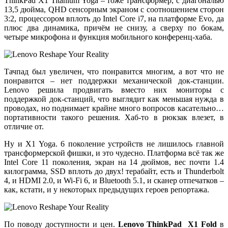
ThinkPad X1 Titanium Yoga – тоже трансформер, с диагональю
13,5 дюйма, QHD сенсорным экраном с соотношением сторон
3:2, процессором вплоть до Intel Core i7, на платформе Evo, да
плюс два динамика, причём не снизу, а сверху по бокам,
четыре микрофона и функция мобильного конференц-хаба.
Тачпад был увеличен, что понравится многим, а вот что не
понравится – нет поддержки механической док-станции.
Lenovo решила продвигать вместо них мониторы с
поддержкой док-станций, что выглядит как меньшая нужда в
проводах, но поднимает крайне много вопросов касательно…
портативности такого решения. Хаб-то в рюкзак влезет, в
отличие от.
Ну и X1 Yoga. 6 поколение устройств не лишилось главной
трансформерской фишки, и это чудесно. Платформа всё так же
Intel Core 11 поколения, экран на 14 дюймов, вес почти 1.4
килограмма, SSD вплоть до двух! терабайт, есть и Thunderbolt
4, и HDMI 2.0, и Wi-Fi 6, и Bluetooth 5.1, и сканер отпечатков –
как, кстати, и у некоторых предыдущих героев репортажа.
По поводу доступности и цен.
Lenovo ThinkPad X1 Fold
в