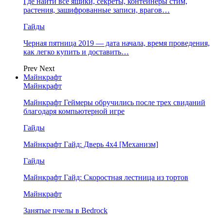
Где найти все ящики, секреты, контейнеры стим,
растения, зашифрованные записи, врагов…
Гайды
Черная пятница 2019 — дата начала, время проведения,
как легко купить и доставить…
Prev
Next
Майнкрафт
Майнкрафт
Майнкрафт Геймеры обручились после трех свиданий
благодаря компьютерной игре
Гайды
Майнкрафт Гайд: Дверь 4х4 [Механизм]
Гайды
Майнкрафт Гайд: Скоростная лестница из тортов
Майнкрафт
Занятые пчелы в Bedrock