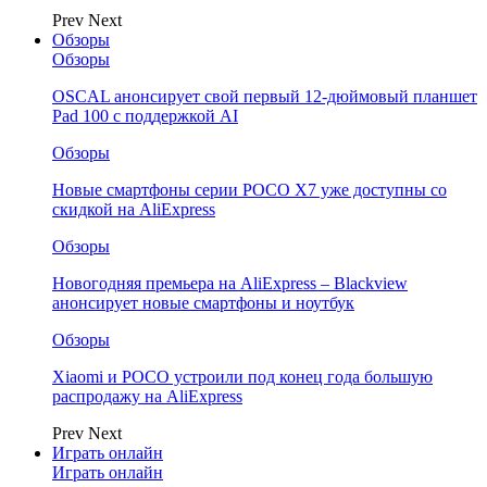
Prev
Next
Обзоры
Обзоры
OSCAL анонсирует свой первый 12-дюймовый планшет
Pad 100 с поддержкой AI
Обзоры
Новые смартфоны серии POCO X7 уже доступны со
скидкой на AliExpress
Обзоры
Новогодняя премьера на AliExpress – Blackview
анонсирует новые смартфоны и ноутбук
Обзоры
Xiaomi и POCO устроили под конец года большую
распродажу на AliExpress
Prev
Next
Играть онлайн
Играть онлайн