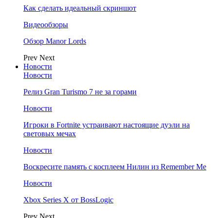
Как сделать идеальный скриншот
Видеообзоры
Обзор Manor Lords
Prev
Next
Новости
Новости
Релиз Gran Turismo 7 не за горами
Новости
Игроки в Fortnite устраивают настоящие дуэли на
световых мечах
Новости
Воскресите память с косплеем Нилин из Remember Me
Новости
Xbox Series X от BossLogic
Prev
Next