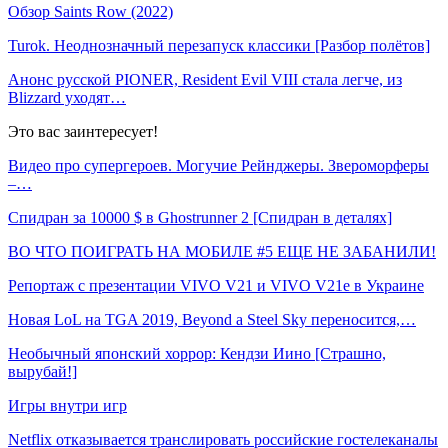
Обзор Saints Row (2022)
Turok. Неоднозначный перезапуск классики [Разбор полётов]
Анонс русской PIONER, Resident Evil VIII стала легче, из
Blizzard уходят…
Это вас заинтересует!
Видео про супергероев. Могучие Рейнджеры. Звероморферы
–…
Спидран за 10000 $ в Ghostrunner 2 [Спидран в деталях]
ВО ЧТО ПОИГРАТЬ НА МОБИЛЕ #5 ЕЩЕ НЕ ЗАБАНИЛИ!
Репортаж с презентации VIVO V21 и VIVO V21e в Украине
Новая LoL на TGA 2019, Beyond a Steel Sky переносится,…
Необычный японский хоррор: Кендзи Иино [Страшно,
вырубай!]
Игры внутри игр
Netflix отказывается транслировать российские гостелеканалы