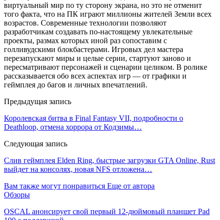
виртуальный мир по ту сторону экрана, но это не отменит
того факта, что на ПК играют миллионы жителей Земли всех
возрастов. Современные технологии позволяют
разработчикам создавать по-настоящему увлекательные
проекты, размах которых иной раз сопоставим с
голливудскими блокбастерами. Игровых дел мастера
перезапускают миры и целые серии, стартуют заново и
пересматривают персонажей и сценарии целиком. В ролике
рассказывается обо всех аспектах игр — от графики и
геймплея до багов и личных впечатлений.
Предыдущая запись
Королевская битва в Final Fantasy VII, подробности о
Deathloop, отмена хоррора от Кодзимы…
Следующая запись
Слив геймплея Elden Ring, быстрые загрузки GTA Online, Rust
выйдет на консолях, новая NFS отложена…
Вам также могут понравиться
Еще от автора
Обзоры
OSCAL анонсирует свой первый 12-дюймовый планшет Pad