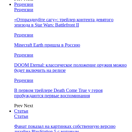
Рецензии
Рецензии
«Отпразднуйте сагу»: трейлер контента девятого
эпизода в Star Wars: Battlefront II
Рецензии
Minecraft Earth пришла в Россию
Рецензии
DOOM Eternal: классическое положение оружия можно
будет включить на релизе
Рецензии
В первом трейлере Death Come True у героя
пробуждаются первые воспоминания
Prev
Next
Статьи
Статьи
Фанат показал на картинках собственную версию
дизайна PlayStation 5 с матовым…