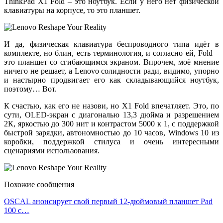
ThinkPad X1 Fold – это ноутбук. Если у него нет физической
клавиатуры на корпусе, то это планшет.
И да, физическая клавиатура беспроводного типа идёт в
комплекте, но блин, есть терминология, и согласно ей, Fold –
это планшет со сгибающимся экраном. Впрочем, моё мнение
ничего не решает, а Lenovo солидности ради, видимо, упорно
и настырно продвигает его как складывающийся ноутбук,
поэтому… Вот.
К счастью, как его не назови, но X1 Fold впечатляет. Это, по
сути, OLED-экран с диагональю 13,3 дюйма и разрешением
2К, яркостью до 300 нит и контрастом 5000 к 1, с поддержкой
быстрой зарядки, автономностью до 10 часов, Windows 10 из
коробки, поддержкой стилуса и очень интересными
сценариями использования.
Похожие сообщения
OSCAL анонсирует свой первый 12-дюймовый планшет Pad
100 с…