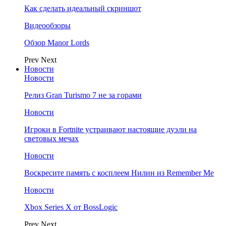
Как сделать идеальный скриншот
Видеообзоры
Обзор Manor Lords
Prev
Next
Новости
Новости
Релиз Gran Turismo 7 не за горами
Новости
Игроки в Fortnite устраивают настоящие дуэли на
световых мечах
Новости
Воскресите память с косплеем Нилин из Remember Me
Новости
Xbox Series X от BossLogic
Prev
Next