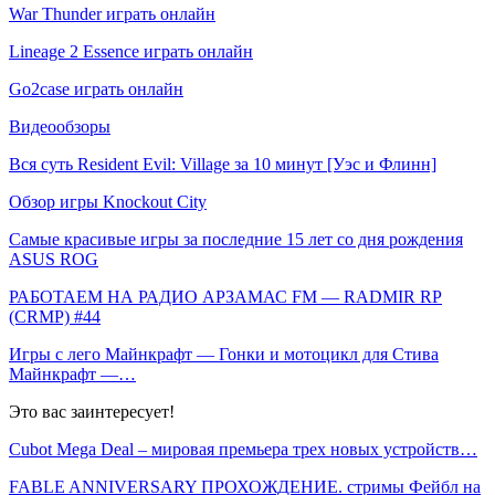
War Thunder играть онлайн
Lineage 2 Essence играть онлайн
Go2case играть онлайн
Видеообзоры
Вся суть Resident Evil: Village за 10 минут [Уэс и Флинн]
Обзор игры Knockout City
Cамые красивые игры за последние 15 лет со дня рождения
ASUS ROG
РАБОТАЕМ НА РАДИО АРЗАМАС FM — RADMIR RP
(CRMP) #44
Игры с лего Майнкрафт — Гонки и мотоцикл для Стива
Майнкрафт —…
Это вас заинтересует!
Cubot Mega Deal – мировая премьера трех новых устройств…
FABLE ANNIVERSARY ПРОХОЖДЕНИЕ. стримы Фейбл на