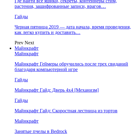
Где найти все ящики, секреты, контейнеры стим,
растения, зашифрованные записи, врагов…
Гайды
Черная пятница 2019 — дата начала, время проведения,
как легко купить и доставить…
Prev
Next
Майнкрафт
Майнкрафт
Майнкрафт Геймеры обручились после трех свиданий
благодаря компьютерной игре
Гайды
Майнкрафт Гайд: Дверь 4х4 [Механизм]
Гайды
Майнкрафт Гайд: Скоростная лестница из тортов
Майнкрафт
Занятые пчелы в Bedrock