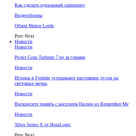
Как сделать идеальный скриншот
Видеообзоры
Обзор Manor Lords
Prev
Next
Новости
Новости
Релиз Gran Turismo 7 не за горами
Новости
Игроки в Fortnite устраивают настоящие дуэли на
световых мечах
Новости
Воскресите память с косплеем Нилин из Remember Me
Новости
Xbox Series X от BossLogic
Prev
Next