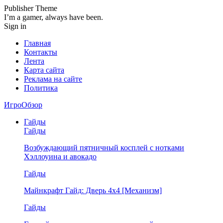
Publisher Theme
I’m a gamer, always have been.
Sign in
Главная
Контакты
Лента
Карта сайта
Реклама на сайте
Политика
ИгроОбзор
Гайды
Гайды
Возбуждающий пятничный косплей с нотками
Хэллоуина и авокадо
Гайды
Майнкрафт Гайд: Дверь 4х4 [Механизм]
Гайды