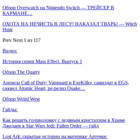
Обзор Overwatch на Nintendo Switch — ТРЕЙСЕР В
КАРМАНЕ…
ОХОТА НА НЕЧИСТЬ В ЛЕСУ! НАКАЗАЛ ТВАРЬ! — Witch
Hunt
Prev
Next
1 из 117
Видео:
История серии Mass Effect. Выпуск 1
Обзор The Quarry
Анонсы Call of Duty: Vanguard и ExeKiller, самиздат в EGS,
сиквел Atomic Heart, ре-релиз Quake…
Обзор Weird West
Гайды:
Как решить головоломку с ледяным кристаллом в Храме
Джедаев в Star Wars Jedi: Fallen Order — гайд
Lost Ark: скрытые истории на материке Артемис