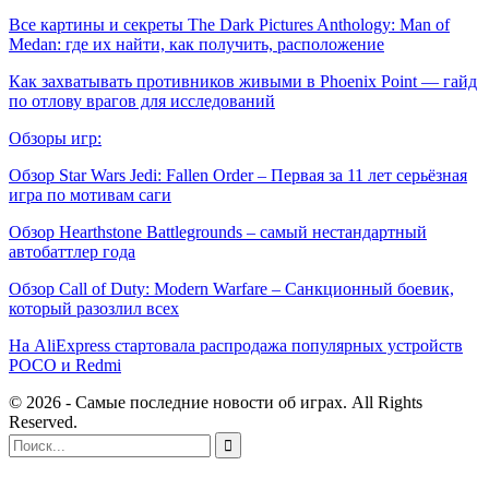
Все картины и секреты The Dark Pictures Anthology: Man of
Medan: где их найти, как получить, расположение
Как захватывать противников живыми в Phoenix Point — гайд
по отлову врагов для исследований
Обзоры игр:
Обзор Star Wars Jedi: Fallen Order – Первая за 11 лет серьёзная
игра по мотивам саги
Обзор Hearthstone Battlegrounds – самый нестандартный
автобаттлер года
Обзор Call of Duty: Modern Warfare – Санкционный боевик,
который разозлил всех
На AliExpress стартовала распродажа популярных устройств
POCO и Redmi
© 2026 - Самые последние новости об играх. All Rights
Reserved.