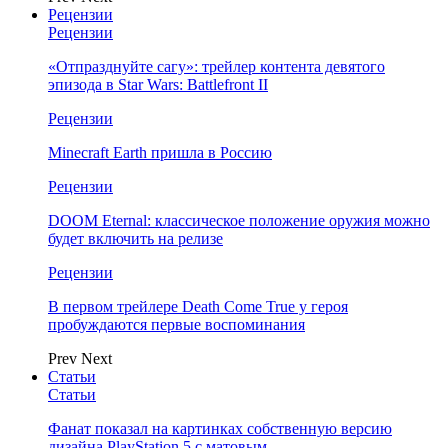
Рецензии
Рецензии
«Отпразднуйте сагу»: трейлер контента девятого
эпизода в Star Wars: Battlefront II
Рецензии
Minecraft Earth пришла в Россию
Рецензии
DOOM Eternal: классическое положение оружия можно
будет включить на релизе
Рецензии
В первом трейлере Death Come True у героя
пробуждаются первые воспоминания
Prev
Next
Статьи
Статьи
Фанат показал на картинках собственную версию
дизайна PlayStation 5 с матовым…