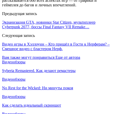
рассказывается обо всех аспектах игр — от графики и
геймплея до багов и личных впечатлений.
Предыдущая запись
Экранизация GTA, новинки Star Citizen, мультиплеер
Cyberpunk 2077, боссы Final Fantasy VII Remake…
Следующая запись
Видео игры в Хэллоуин – Кто пришёл в Гости к Нерферам? –
Смешное видео с бластером Нерф.
Вам также могут понравиться
Еще от автора
Видеообзоры
Syberia Remastered. Как делают ремастеры
Видеообзоры
No Rest for the Wicked: Ни минуты покоя
Видеообзоры
Как сделать идеальный скриншот
Видеообзоры