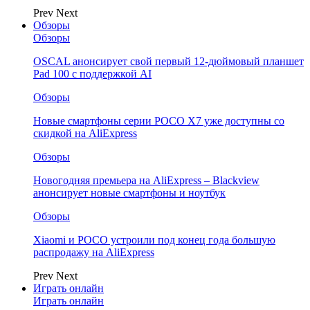
Prev
Next
Обзоры
Обзоры
OSCAL анонсирует свой первый 12-дюймовый планшет
Pad 100 с поддержкой AI
Обзоры
Новые смартфоны серии POCO X7 уже доступны со
скидкой на AliExpress
Обзоры
Новогодняя премьера на AliExpress – Blackview
анонсирует новые смартфоны и ноутбук
Обзоры
Xiaomi и POCO устроили под конец года большую
распродажу на AliExpress
Prev
Next
Играть онлайн
Играть онлайн