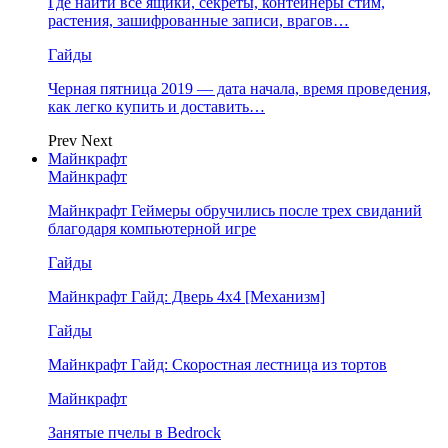
Где найти все ящики, секреты, контейнеры стим,
растения, зашифрованные записи, врагов…
Гайды
Черная пятница 2019 — дата начала, время проведения,
как легко купить и доставить…
Prev
Next
Майнкрафт
Майнкрафт
Майнкрафт Геймеры обручились после трех свиданий
благодаря компьютерной игре
Гайды
Майнкрафт Гайд: Дверь 4х4 [Механизм]
Гайды
Майнкрафт Гайд: Скоростная лестница из тортов
Майнкрафт
Занятые пчелы в Bedrock