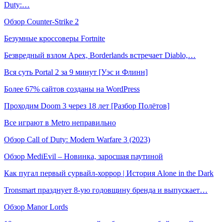
Duty:…
Обзор Counter-Strike 2
Безумные кроссоверы Fortnite
Безвредный взлом Apex, Borderlands встречает Diablo,…
Вся суть Portal 2 за 9 минут [Уэс и Флинн]
Более 67% сайтов созданы на WordPress
Проходим Doom 3 через 18 лет [Разбор Полётов]
Все играют в Metro неправильно
Обзор Call of Duty: Modern Warfare 3 (2023)
Обзор MediEvil – Новинка, заросшая паутиной
Как пугал первый сурвайл-хоррор | История Alone in the Dark
Tronsmart празднует 8-ую годовщину бренда и выпускает…
Обзор Manor Lords