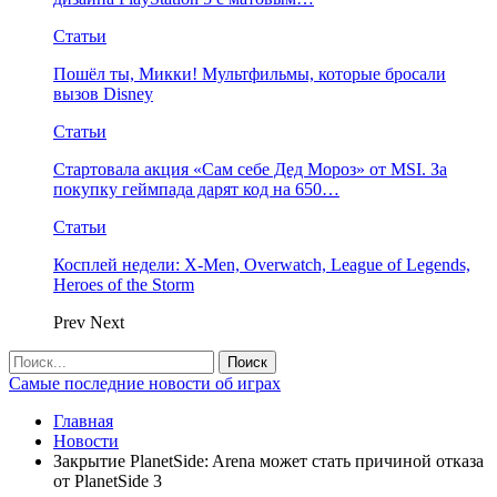
Статьи
Пошёл ты, Микки! Мультфильмы, которые бросали
вызов Disney
Статьи
Стартовала акция «Сам себе Дед Мороз» от MSI. За
покупку геймпада дарят код на 650…
Статьи
Косплей недели: X-Men, Overwatch, League of Legends,
Heroes of the Storm
Prev
Next
Самые последние новости об играх
Главная
Новости
Закрытие PlanetSide: Arena может стать причиной отказа
от PlanetSide 3