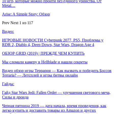
10 игр, которые можно пройти без единого убийства. От
Metal…
Arise: A Simple Story: Обзор
Prev
Next
1 из 117
Видео:
ИГРОВЫЕ НОВОСТИ Cyberpunk 2077, PS5, Проблемы у
RDR 2, Diablo 4, Deep Down, Star Wars, Dragon Age 4
ОБЗОР GRID (2019) | ПРЕЖДЕ ЧЕМ КУПИТЬ
Мы сломали камеру в Hellblade и нашли секреты
Видео обзор игры Террария — Как вызвать и победить Боссов
Terraria? — Летсплей и игры битвы онлайн
Гайды:
Гайд Star Wars Jedi: Fallen Order — улучшения светового меча,
Силы и дроида
Черная пятница 2019 — дата начала, время проведения, как
легко купить и доставить товары из Amazon и других