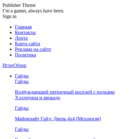
Publisher Theme
I’m a gamer, always have been.
Sign in
Главная
Контакты
Лента
Карта сайта
Реклама на сайте
Политика
ИгроОбзор
Гайды
Гайды
Возбуждающий пятничный косплей с нотками
Хэллоуина и авокадо
Гайды
Майнкрафт Гайд: Дверь 4х4 [Механизм]
Гайды