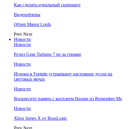
Как сделать идеальный скриншот
Видеообзоры
Обзор Manor Lords
Prev
Next
Новости
Новости
Релиз Gran Turismo 7 не за горами
Новости
Игроки в Fortnite устраивают настоящие дуэли на
световых мечах
Новости
Воскресите память с косплеем Нилин из Remember Me
Новости
Xbox Series X от BossLogic
Prev
Next