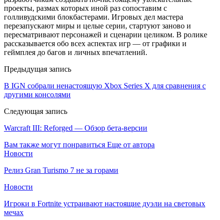
проекты, размах которых иной раз сопоставим с
голливудскими блокбастерами. Игровых дел мастера
перезапускают миры и целые серии, стартуют заново и
пересматривают персонажей и сценарии целиком. В ролике
рассказывается обо всех аспектах игр — от графики и
геймплея до багов и личных впечатлений.
Предыдущая запись
В IGN собрали ненастоящую Xbox Series X для сравнения с
другими консолями
Следующая запись
Warcraft III: Reforged — Обзор бета-версии
Вам также могут понравиться
Еще от автора
Новости
Релиз Gran Turismo 7 не за горами
Новости
Игроки в Fortnite устраивают настоящие дуэли на световых
мечах