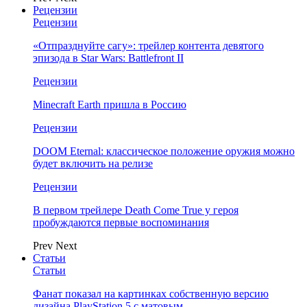
Рецензии
Рецензии
«Отпразднуйте сагу»: трейлер контента девятого
эпизода в Star Wars: Battlefront II
Рецензии
Minecraft Earth пришла в Россию
Рецензии
DOOM Eternal: классическое положение оружия можно
будет включить на релизе
Рецензии
В первом трейлере Death Come True у героя
пробуждаются первые воспоминания
Prev
Next
Статьи
Статьи
Фанат показал на картинках собственную версию
дизайна PlayStation 5 с матовым…