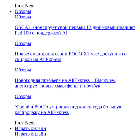
Prev
Next
Обзоры
Обзоры
OSCAL анонсирует свой первый 12-дюймовый планшет
Pad 100 с поддержкой AI
Обзоры
Новые смартфоны серии POCO X7 уже доступны со
скидкой на AliExpress
Обзоры
Новогодняя премьера на AliExpress – Blackview
анонсирует новые смартфоны и ноутбук
Обзоры
Xiaomi и POCO устроили под конец года большую
распродажу на AliExpress
Prev
Next
Играть онлайн
Играть онлайн