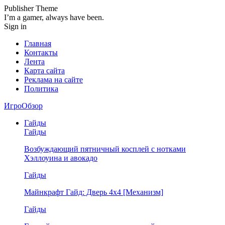
Publisher Theme
I’m a gamer, always have been.
Sign in
Главная
Контакты
Лента
Карта сайта
Реклама на сайте
Политика
ИгроОбзор
Гайды
Гайды
Возбуждающий пятничный косплей с нотками
Хэллоуина и авокадо
Гайды
Майнкрафт Гайд: Дверь 4х4 [Механизм]
Гайды