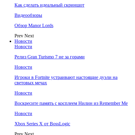
Как сделать идеальный скриншот
Видеообзоры
Обзор Manor Lords
Prev
Next
Новости
Новости
Релиз Gran Turismo 7 не за горами
Новости
Игроки в Fortnite устраивают настоящие дуэли на
световых мечах
Новости
Воскресите память с косплеем Нилин из Remember Me
Новости
Xbox Series X от BossLogic
Prev
Next