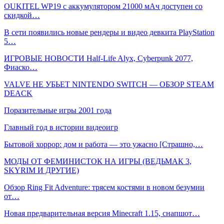
OUKITEL WP19 с аккумулятором 21000 мАч доступен со
скидкой…
В сети появились новые рендеры и видео девкита PlayStation
5…
ИГРОВЫЕ НОВОСТИ Half-Life Alyx, Cyberpunk 2077,
Фиаско…
VALVE НЕ УБЬЕТ NINTENDO SWITCH — ОБЗОР STEAM
DEACK
Поразительные игры 2001 года
Главный год в истории видеоигр
Бытовой хоррор: дом и работа — это ужасно [Страшно,…
МОДЫ ОТ ФЕМИНИСТОК НА ИГРЫ (ВЕДЬМАК 3,
SKYRIM И ДРУГИЕ)
Обзор Ring Fit Adventure: трясем костями в новом безумии
от…
Новая предва­ри­тель­ная версия Minecraft 1.15, снапшот…