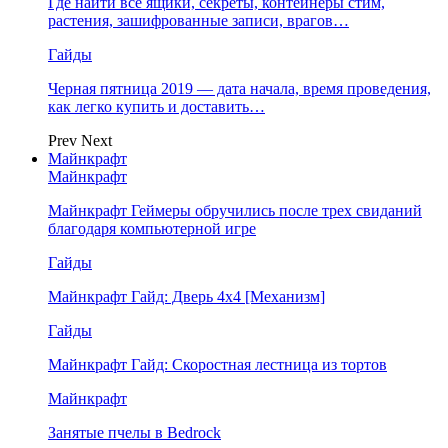
Где найти все ящики, секреты, контейнеры стим,
растения, зашифрованные записи, врагов…
Гайды
Черная пятница 2019 — дата начала, время проведения,
как легко купить и доставить…
Prev
Next
Майнкрафт
Майнкрафт
Майнкрафт Геймеры обручились после трех свиданий
благодаря компьютерной игре
Гайды
Майнкрафт Гайд: Дверь 4х4 [Механизм]
Гайды
Майнкрафт Гайд: Скоростная лестница из тортов
Майнкрафт
Занятые пчелы в Bedrock