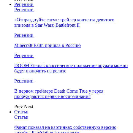
Рецензии
Рецензии
«Отпразднуйте сагу»: трейлер контента девятого
эпизода в Star Wars: Battlefront II
Рецензии
Minecraft Earth пришла в Россию
Рецензии
DOOM Eternal: классическое положение оружия можно
будет включить на релизе
Рецензии
В первом трейлере Death Come True у героя
пробуждаются первые воспоминания
Prev
Next
Статьи
Статьи
Фанат показал на картинках собственную версию
дизайна PlayStation 5 с матовым…