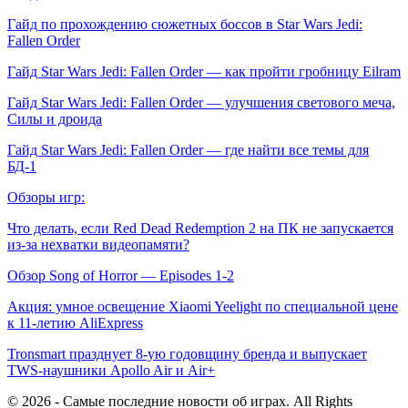
Гайд по прохождению сюжетных боссов в Star Wars Jedi:
Fallen Order
Гайд Star Wars Jedi: Fallen Order — как пройти гробницу Eilram
Гайд Star Wars Jedi: Fallen Order — улучшения светового меча,
Силы и дроида
Гайд Star Wars Jedi: Fallen Order — где найти все темы для
БД-1
Обзоры игр:
Что делать, если Red Dead Redemption 2 на ПК не запускается
из-за нехватки видеопамяти?
Обзор Song of Horror — Episodes 1-2
Акция: умное освещение Xiaomi Yeelight по специальной цене
к 11-летию AliExpress
Tronsmart празднует 8-ую годовщину бренда и выпускает
TWS-наушники Apollo Air и Air+
© 2026 - Самые последние новости об играх. All Rights