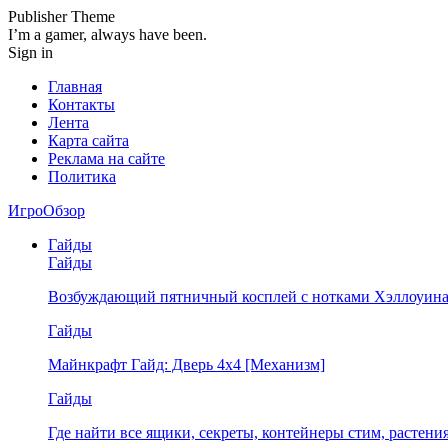
Publisher Theme
I’m a gamer, always have been.
Sign in
Главная
Контакты
Лента
Карта сайта
Реклама на сайте
Политика
ИгроОбзор
Гайды
Гайды
Возбуждающий пятничный косплей с нотками Хэллоуина
Гайды
Майнкрафт Гайд: Дверь 4х4 [Механизм]
Гайды
Где найти все ящики, секреты, контейнеры стим, растен