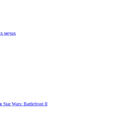
ых мечах
tar Wars: Battlefront II