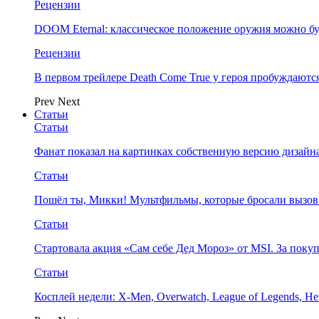
Рецензии
DOOM Eternal: классическое положение оружия можно бу
Рецензии
В первом трейлере Death Come True у героя пробуждают
Prev
Next
Статьи
Статьи
Фанат показал на картинках собственную версию дизайна
Статьи
Пошёл ты, Микки! Мультфильмы, которые бросали вызов
Статьи
Стартовала акция «Сам себе Дед Мороз» от MSI. За поку
Статьи
Косплей недели: X-Men, Overwatch, League of Legends, Her