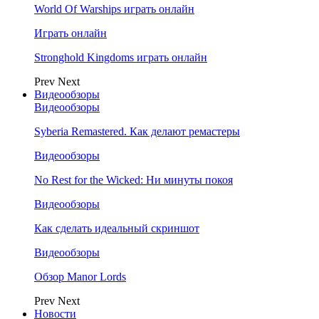
World Of Warships играть онлайн
Играть онлайн
Stronghold Kingdoms играть онлайн
Prev
Next
Видеообзоры
Видеообзоры
Syberia Remastered. Как делают ремастеры
Видеообзоры
No Rest for the Wicked: Ни минуты покоя
Видеообзоры
Как сделать идеальный скриншот
Видеообзоры
Обзор Manor Lords
Prev
Next
Новости