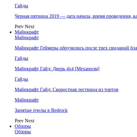
Гайды
Черная пятница 2019 — дата начала, время проведения, к
Prev
Next
Майнкрафт
Майнкрафт
Майнкрафт Геймеры обручились после трех свиданий бл
Гайды
Майнкрафт Гайд: Дверь 4х4 [Механизм]
Гайды
Майнкрафт Гайд: Скоростная лестница из тортов
Майнкрафт
Занятые пчелы в Bedrock
Prev
Next
Обзоры
Обзоры