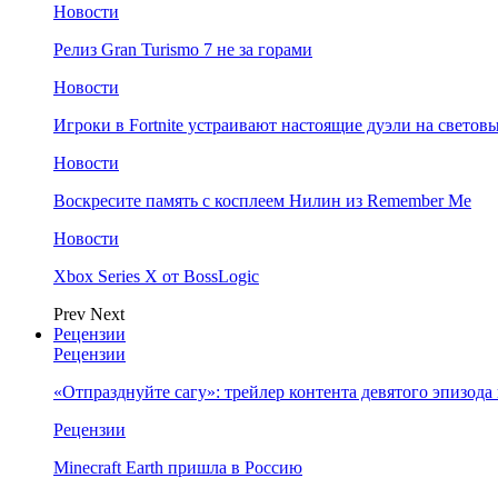
Новости
Релиз Gran Turismo 7 не за горами
Новости
Игроки в Fortnite устраивают настоящие дуэли на светов
Новости
Воскресите память с косплеем Нилин из Remember Me
Новости
Xbox Series X от BossLogic
Prev
Next
Рецензии
Рецензии
«Отпразднуйте сагу»: трейлер контента девятого эпизода в S
Рецензии
Minecraft Earth пришла в Россию