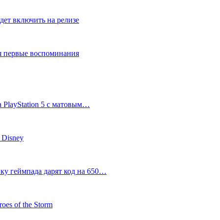
дет включить на релизе
ся первые воспоминания
 PlayStation 5 с матовым…
 Disney
пку геймпада дарят код на 650…
oes of the Storm