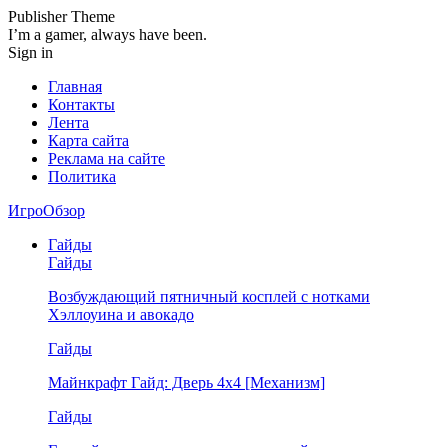
Publisher Theme
I’m a gamer, always have been.
Sign in
Главная
Контакты
Лента
Карта сайта
Реклама на сайте
Политика
ИгроОбзор
Гайды
Гайды
Возбуждающий пятничный косплей с нотками
Хэллоуина и авокадо
Гайды
Майнкрафт Гайд: Дверь 4х4 [Механизм]
Гайды