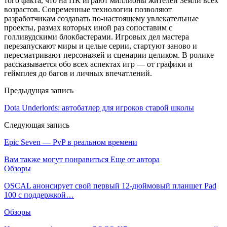
того факта, что на ПК играют миллионы жителей Земли всех
возрастов. Современные технологии позволяют
разработчикам создавать по-настоящему увлекательные
проекты, размах которых иной раз сопоставим с
голливудскими блокбастерами. Игровых дел мастера
перезапускают миры и целые серии, стартуют заново и
пересматривают персонажей и сценарии целиком. В ролике
рассказывается обо всех аспектах игр — от графики и
геймплея до багов и личных впечатлений.
Предыдущая запись
Dota Underlords: автобатлер для игроков старой школы
Следующая запись
Epic Seven — PvP в реальном времени
Вам также могут понравиться
Еще от автора
Обзоры
OSCAL анонсирует свой первый 12-дюймовый планшет Pad
100 с поддержкой…
Обзоры