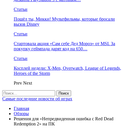
Статьи
Пошёл ты, Микки! Мультфильмы, которые бросали
вызов Disney
Статьи
Стартовала акция «Сам себе Дед Мороз» от MSI. За
покупку геймпада дарят код на 650…
Статьи
Косплей недели: X-Men, Overwatch, League of Legends,
Heroes of the Storm
Prev
Next
Самые последние новости об играх
Главная
Обзоры
Решения для «Непредвиденная ошибка с Red Dead
Redemption 2» на ПК