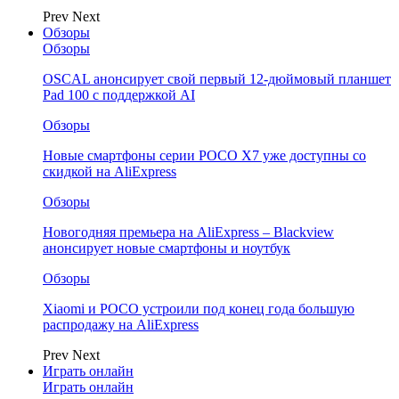
Prev
Next
Обзоры
Обзоры
OSCAL анонсирует свой первый 12-дюймовый планшет
Pad 100 с поддержкой AI
Обзоры
Новые смартфоны серии POCO X7 уже доступны со
скидкой на AliExpress
Обзоры
Новогодняя премьера на AliExpress – Blackview
анонсирует новые смартфоны и ноутбук
Обзоры
Xiaomi и POCO устроили под конец года большую
распродажу на AliExpress
Prev
Next
Играть онлайн
Играть онлайн