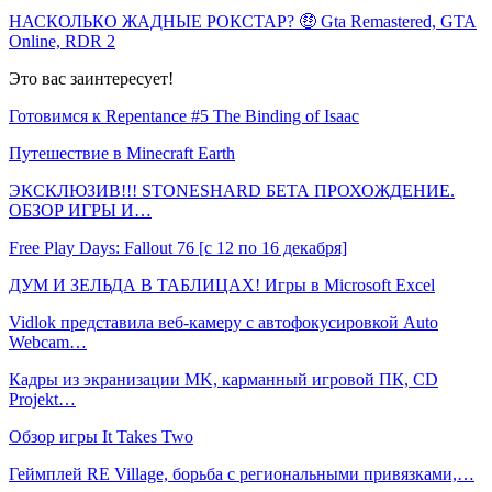
НАСКОЛЬКО ЖАДНЫЕ РОКСТАР? 🤑 Gta Remastered, GTA
Online, RDR 2
Это вас заинтересует!
Готовимся к Repentance #5 The Binding of Isaac
Путешествие в Minecraft Earth
ЭКСКЛЮЗИВ!!! STONESHARD БЕТА ПРОХОЖДЕНИЕ.
ОБЗОР ИГРЫ И…
Free Play Days: Fallout 76 [с 12 по 16 декабря]
ДУМ И ЗЕЛЬДА В ТАБЛИЦАХ! Игры в Microsoft Excel
Vidlok представила веб-камеру с автофокусировкой Auto
Webcam…
Кадры из экранизации MK, карманный игровой ПК, CD
Projekt…
Обзор игры It Takes Two
Геймплей RE Village, борьба с региональными привязками,…