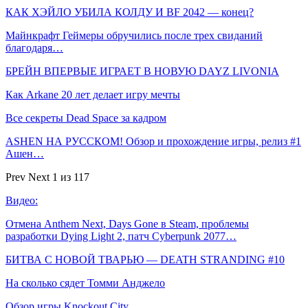
КАК ХЭЙЛО УБИЛА КОЛДУ И BF 2042 — конец?
Майнкрафт Геймеры обручились после трех свиданий
благодаря…
БРЕЙН ВПЕРВЫЕ ИГРАЕТ В НОВУЮ DAYZ LIVONIA
Как Arkane 20 лет делает игру мечты
Все секреты Dead Space за кадром
ASHEN НА РУССКОМ! Обзор и прохождение игры, релиз #1
Ашен…
Prev
Next
1 из 117
Видео:
Отмена Anthem Next, Days Gone в Steam, проблемы
разработки Dying Light 2, патч Cyberpunk 2077…
БИТВА С НОВОЙ ТВАРЬЮ — DEATH STRANDING #10
На сколько сядет Томми Анджело
Обзор игры Knockout City