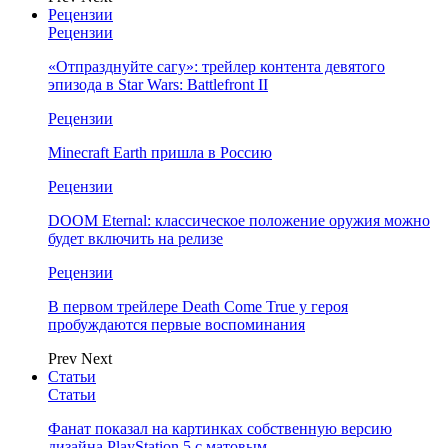
Рецензии
Рецензии
«Отпразднуйте сагу»: трейлер контента девятого
эпизода в Star Wars: Battlefront II
Рецензии
Minecraft Earth пришла в Россию
Рецензии
DOOM Eternal: классическое положение оружия можно
будет включить на релизе
Рецензии
В первом трейлере Death Come True у героя
пробуждаются первые воспоминания
Prev
Next
Статьи
Статьи
Фанат показал на картинках собственную версию
дизайна PlayStation 5 с матовым…