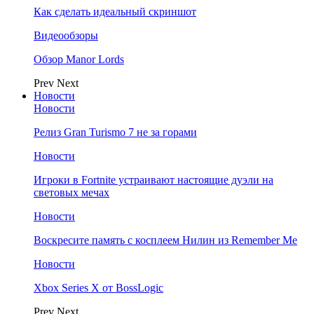
Как сделать идеальный скриншот
Видеообзоры
Обзор Manor Lords
Prev
Next
Новости
Новости
Релиз Gran Turismo 7 не за горами
Новости
Игроки в Fortnite устраивают настоящие дуэли на
световых мечах
Новости
Воскресите память с косплеем Нилин из Remember Me
Новости
Xbox Series X от BossLogic
Prev
Next