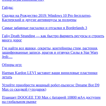
Гайды:
Скидки на Рождество 2019: Windows 10 Pro бесплатно,
Касперский и другие антивирусы за полцены
Самые забавные пасхалки и отсылки в Borderlands 3
Гайд Death Stranding — как быстро фармить ресурсы и строить
много дорог
Где найти все ящики, секреты, контейнеры стим, растения,
зашифрованные записи, врагов и отзвуки Силы в Star Wars
Jedi:…
Обзоры игр:
Harman Kardon LEVI заставит ваши виниловые пластинки
летать
Успейте приобрести мощный робот-пылесос Dreame Bot D9
Max со скидкой (+подарок)
Планшет DOOGEE T30 Max с батареей 10800 мАч доступен
на глобальном рынке