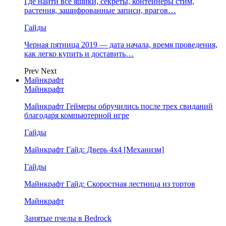
Где найти все ящики, секреты, контейнеры стим,
растения, зашифрованные записи, врагов…
Гайды
Черная пятница 2019 — дата начала, время проведения,
как легко купить и доставить…
Prev
Next
Майнкрафт
Майнкрафт
Майнкрафт Геймеры обручились после трех свиданий
благодаря компьютерной игре
Гайды
Майнкрафт Гайд: Дверь 4х4 [Механизм]
Гайды
Майнкрафт Гайд: Скоростная лестница из тортов
Майнкрафт
Занятые пчелы в Bedrock