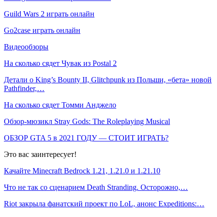
Guild Wars 2 играть онлайн
Go2case играть онлайн
Видеообзоры
На сколько сядет Чувак из Postal 2
Детали о King’s Bounty II, Glitchpunk из Польши, «бета» новой
Pathfinder,…
На сколько сядет Томми Анджело
Обзор-мюзикл Stray Gods: The Roleplaying Musical
ОБЗОР GTA 5 в 2021 ГОДУ — СТОИТ ИГРАТЬ?
Это вас заинтересует!
Качайте Minecraft Bedrock 1.21, 1.21.0 и 1.21.10
Что не так со сценарием Death Stranding. Осторожно,…
Riot закрыла фанатский проект по LoL, анонс Expeditions:…