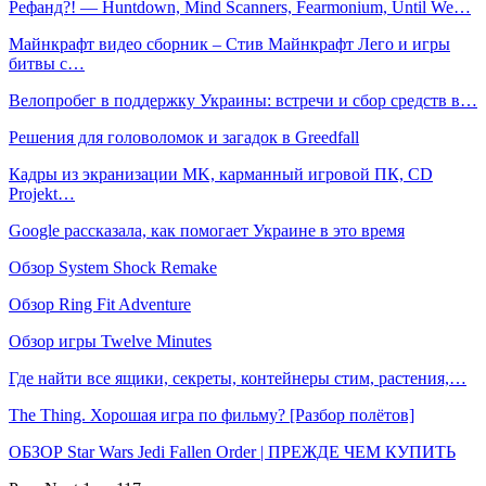
Рефанд?! — Huntdown, Mind Scanners, Fearmonium, Until We…
Майнкрафт видео сборник – Стив Майнкрафт Лего и игры
битвы с…
Велопробег в поддержку Украины: встречи и сбор средств в…
Решения для головоломок и загадок в Greedfall
Кадры из экранизации MK, карманный игровой ПК, CD
Projekt…
Google рассказала, как помогает Украине в это время
Обзор System Shock Remake
Обзор Ring Fit Adventure
Обзор игры Twelve Minutes
Где найти все ящики, секреты, контейнеры стим, растения,…
The Thing. Хорошая игра по фильму? [Разбор полётов]
ОБЗОР Star Wars Jedi Fallen Order | ПРЕЖДЕ ЧЕМ КУПИТЬ