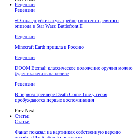
Рецензии
Рецензии
«Отпразднуйте сагу»: трейлер контента девятого
эпизода в Star Wars: Battlefront II
Рецензии
Minecraft Earth пришла в Россию
Рецензии
DOOM Eternal: классическое положение оружия можно
будет включить на релизе
Рецензии
В первом трейлере Death Come True у героя
пробуждаются первые воспоминания
Prev
Next
Статьи
Статьи
Фанат показал на картинках собственную версию
дизайна PlayStation 5 с матовым…