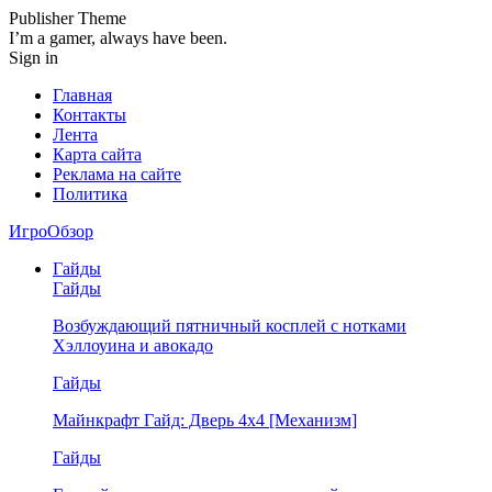
Publisher Theme
I’m a gamer, always have been.
Sign in
Главная
Контакты
Лента
Карта сайта
Реклама на сайте
Политика
ИгроОбзор
Гайды
Гайды
Возбуждающий пятничный косплей с нотками
Хэллоуина и авокадо
Гайды
Майнкрафт Гайд: Дверь 4х4 [Механизм]
Гайды