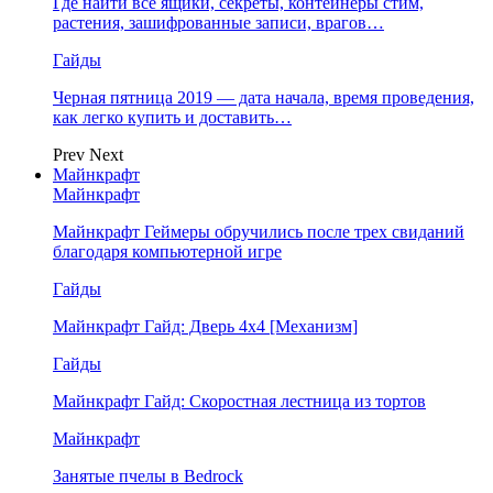
Где найти все ящики, секреты, контейнеры стим,
растения, зашифрованные записи, врагов…
Гайды
Черная пятница 2019 — дата начала, время проведения,
как легко купить и доставить…
Prev
Next
Майнкрафт
Майнкрафт
Майнкрафт Геймеры обручились после трех свиданий
благодаря компьютерной игре
Гайды
Майнкрафт Гайд: Дверь 4х4 [Механизм]
Гайды
Майнкрафт Гайд: Скоростная лестница из тортов
Майнкрафт
Занятые пчелы в Bedrock