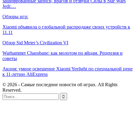
зашифрованные записи, врагов и отзвуки Силы в Star Wars
Jedi:…
Обзоры игр:
Xiaomi объявила о глобальной распродаже своих устройств к
11.11
Обзор Sid Meier’s Civilization VI
Warhammer Chaosbane: как молотом по яйцам. Рецензия и
советы
Акция: умное освещение Xiaomi Yeelight по специальной цене
к 11-летию AliExpress
© 2026 - Самые последние новости об играх. All Rights
Reserved.