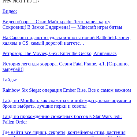
Prev
Next
1 из 117
Видео:
Видео обзор — Стив Майнкрафт Лего нашел карту
Сокровищ! В Замке Эндермена! — Minecraft игры битвы
На Capcom подают в суд, скриншоты новой Battlefield, конец
халявы в CS, самый дорогой наггетс…
Ретрозор: The Movies, Gex: Enter the Gecko, Animaniacs
История легенды хоррора. Серия Fatal Frame, ч.1. [Страшно,
вырубай!]
Гайды:
Rainbow Six Siege: операция Ember Rise. Все о самом важном
Гайд по Mordhau: как сражаться и побеждать, какое оружие и
броню выбрать, лучшие перки и советы
Гайд по прохождению сюжетных боссов в Star Wars Jedi:
Fallen Order
Где найти все ящики, секреты, контейнеры стим, растения,