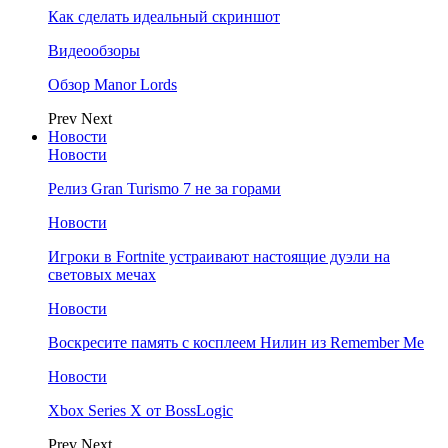
Как сделать идеальный скриншот
Видеообзоры
Обзор Manor Lords
Prev
Next
Новости
Новости
Релиз Gran Turismo 7 не за горами
Новости
Игроки в Fortnite устраивают настоящие дуэли на
световых мечах
Новости
Воскресите память с косплеем Нилин из Remember Me
Новости
Xbox Series X от BossLogic
Prev
Next