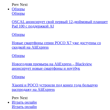
Prev
Next
Обзоры
Обзоры
OSCAL анонсирует свой первый 12-дюймовый планшет
Pad 100 с поддержкой AI
Обзоры
Новые смартфоны серии POCO X7 уже доступны со
скидкой на AliExpress
Обзоры
Новогодняя премьера на AliExpress – Blackview
анонсирует новые смартфоны и ноутбук
Обзоры
Xiaomi и POCO устроили под конец года большую
распродажу на AliExpress
Prev
Next
Играть онлайн
Играть онлайн