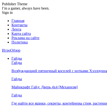
Publisher Theme
I’m a gamer, always have been.
Sign in
Главная
Контакты
Лента
Карта сайта
Реклама на сайте
Политика
ИгроОбзор
Гайды
Гайды
Возбуждающий пятничный косплей с нотками Хэллоуина
Гайды
Майнкрафт Гайд: Дверь 4х4 [Механизм]
Гайды
Где найти все ящики, секреты, контейнеры стим, растен