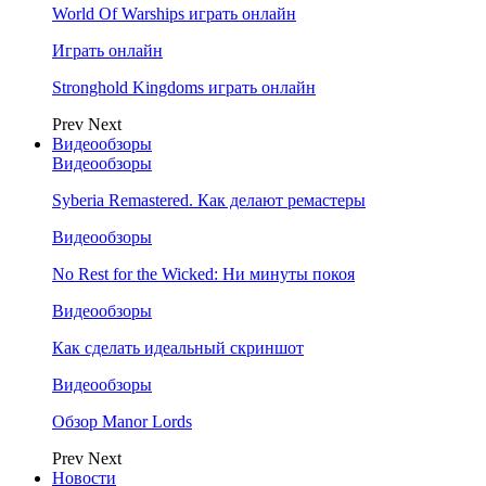
World Of Warships играть онлайн
Играть онлайн
Stronghold Kingdoms играть онлайн
Prev
Next
Видеообзоры
Видеообзоры
Syberia Remastered. Как делают ремастеры
Видеообзоры
No Rest for the Wicked: Ни минуты покоя
Видеообзоры
Как сделать идеальный скриншот
Видеообзоры
Обзор Manor Lords
Prev
Next
Новости