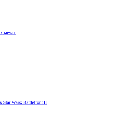
ых мечах
tar Wars: Battlefront II