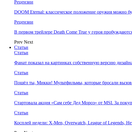
Рецензии
DOOM Eternal: классическое положение оружия можно бу
Рецензии
В первом трейлере Death Come True у героя пробуждают
Prev
Next
Статьи
Статьи
Фанат показал на картинках собственную версию дизайна
Статьи
Пошёл ты, Микки! Мультфильмы, которые бросали вызов
Статьи
Стартовала акция «Сам себе Дед Мороз» от MSI. За поку
Статьи
Косплей недели: X-Men, Overwatch, League of Legends, Her