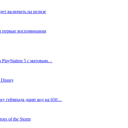
дет включить на релизе
ся первые воспоминания
 PlayStation 5 с матовым…
 Disney
пку геймпада дарят код на 650…
oes of the Storm