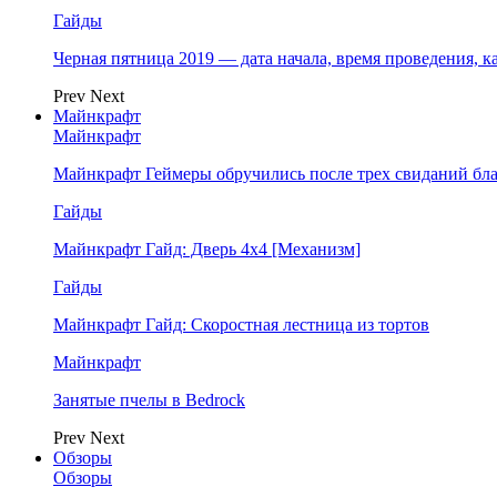
Гайды
Черная пятница 2019 — дата начала, время проведения, к
Prev
Next
Майнкрафт
Майнкрафт
Майнкрафт Геймеры обручились после трех свиданий бл
Гайды
Майнкрафт Гайд: Дверь 4х4 [Механизм]
Гайды
Майнкрафт Гайд: Скоростная лестница из тортов
Майнкрафт
Занятые пчелы в Bedrock
Prev
Next
Обзоры
Обзоры