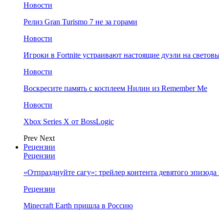
Новости
Релиз Gran Turismo 7 не за горами
Новости
Игроки в Fortnite устраивают настоящие дуэли на светов
Новости
Воскресите память с косплеем Нилин из Remember Me
Новости
Xbox Series X от BossLogic
Prev
Next
Рецензии
Рецензии
«Отпразднуйте сагу»: трейлер контента девятого эпизода в S
Рецензии
Minecraft Earth пришла в Россию