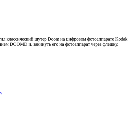
тил классический шутер Doom на цифровом фотоаппарате Kodak 
нием DOOMD и, закинуть его на фотоаппарат через флешку.
ey