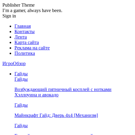
Publisher Theme
I’m a gamer, always have been.
Sign in
Главная
Контакты
Лента
Карта сайта
Реклама на сайте
Политика
ИгроОбзор
Гайды
Гайды
Возбуждающий пятничный косплей с нотками
Хэллоуина и авокадо
Гайды
Майнкрафт Гайд: Дверь 4х4 [Механизм]
Гайды