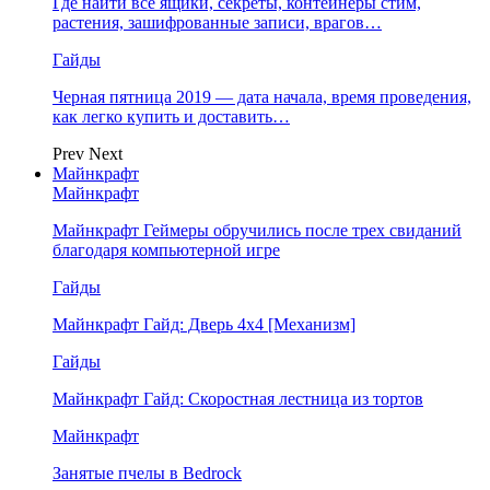
Где найти все ящики, секреты, контейнеры стим,
растения, зашифрованные записи, врагов…
Гайды
Черная пятница 2019 — дата начала, время проведения,
как легко купить и доставить…
Prev
Next
Майнкрафт
Майнкрафт
Майнкрафт Геймеры обручились после трех свиданий
благодаря компьютерной игре
Гайды
Майнкрафт Гайд: Дверь 4х4 [Механизм]
Гайды
Майнкрафт Гайд: Скоростная лестница из тортов
Майнкрафт
Занятые пчелы в Bedrock