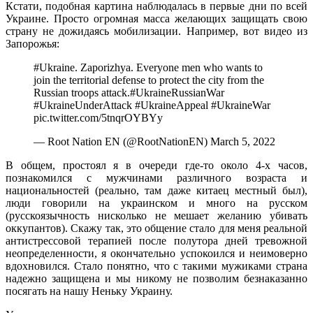
Кстати, подобная картина наблюдалась в первые дни по всей
Украине. Просто огромная масса желающих защищать свою
страну не дожидаясь мобилизации. Например, вот видео из
Запорожья:
#Ukraine. Zaporizhya. Еveryone men who wants to
join the territorial defense to protect the city from the
Russian troops attack.#UkraineRussianWar
#UkraineUnderAttaсk #UkraineAppeal #UkraineWar
pic.twitter.com/5tnqrOYBYy
— Root Nation EN (@RootNationEN) March 5, 2022
В общем, простоял я в очереди где-то около 4-х часов,
познакомился с мужчинами различного возраста и
национальностей (реально, там даже китаец местный был),
люди говорили на украинском и много на русском
(русскоязычность нисколько не мешает желанию убивать
оккупантов). Скажу так, это общение стало для меня реальной
антистрессовой терапией после полутора дней тревожной
неопределенности, я окончательно успокоился и неимоверно
вдохновился. Стало понятно, что с такими мужиками страна
надежно защищена и мы никому не позволим безнаказанно
посягать на нашу Неньку Украину.