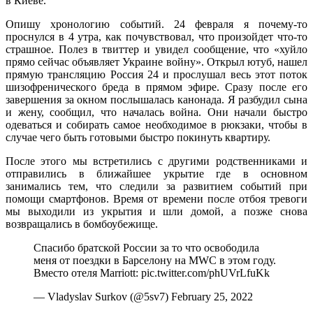
в Киеве.
Опишу хронологию событий. 24 февраля я почему-то
проснулся в 4 утра, как почувствовал, что произойдет что-то
страшное. Полез в твиттер и увидел сообщение, что «хуйло
прямо сейчас объявляет Украине войну». Открыл ютуб, нашел
прямую трансляцию Россия 24 и прослушал весь этот поток
шизофренического бреда в прямом эфире. Сразу после его
завершения за окном послышалась канонада. Я разбудил сына
и жену, сообщил, что началась война. Они начали быстро
одеваться и собирать самое необходимое в рюкзаки, чтобы в
случае чего быть готовыми быстро покинуть квартиру.
После этого мы встретились с другими родственниками и
отправились в ближайшее укрытие где в основном
занимались тем, что следили за развитием событий при
помощи смартфонов. Время от времени после отбоя тревоги
мы выходили из укрытия и шли домой, а позже снова
возвращались в бомбоубежище.
Спасибо братской России за то что освободила
меня от поездки в Барселону на MWC в этом году.
Вместо отеля Marriott: pic.twitter.com/phUVrLfuKk
— Vladyslav Surkov (@5sv7) February 25, 2022