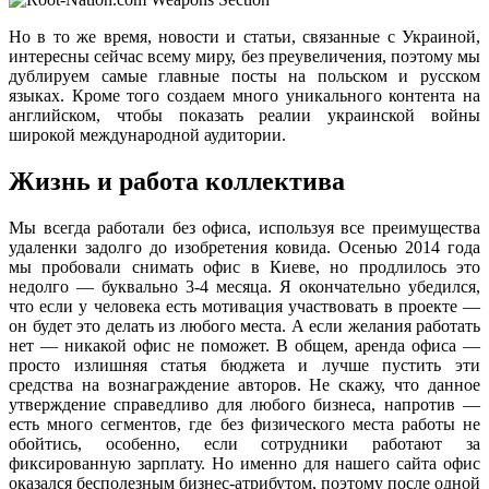
Но в то же время, новости и статьи, связанные с Украиной,
интересны сейчас всему миру, без преувеличения, поэтому мы
дублируем самые главные посты на польском и русском
языках. Кроме того создаем много уникального контента на
английском, чтобы показать реалии украинской войны
широкой международной аудитории.
Жизнь и работа коллектива
Мы всегда работали без офиса, используя все преимущества
удаленки задолго до изобретения ковида. Осенью 2014 года
мы пробовали снимать офис в Киеве, но продлилось это
недолго — буквально 3-4 месяца. Я окончательно убедился,
что если у человека есть мотивация участвовать в проекте —
он будет это делать из любого места. А если желания работать
нет — никакой офис не поможет. В общем, аренда офиса —
просто излишняя статья бюджета и лучше пустить эти
средства на вознаграждение авторов. Не скажу, что данное
утверждение справедливо для любого бизнеса, напротив —
есть много сегментов, где без физического места работы не
обойтись, особенно, если сотрудники работают за
фиксированную зарплату. Но именно для нашего сайта офис
оказался бесполезным бизнес-атрибутом, поэтому после одной