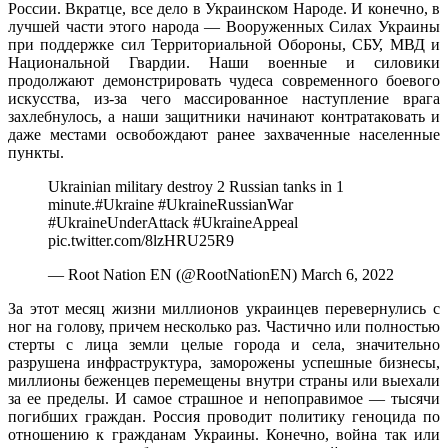
России. Вкратце, все дело в Украинском Народе. И конечно, в
лучшей части этого народа — Вооруженных Силах Украины
при поддержке сил Территориальной Обороны, СБУ, МВД и
Национальной Гвардии. Наши военные и силовики
продолжают демонстрировать чудеса современного боевого
искусства, из-за чего массированное наступление врага
захлебнулось, а наши защитники начинают контратаковать и
даже местами освобождают ранее захваченные населенные
пункты.
Ukrainian military destroy 2 Russian tanks in 1
minute.#Ukraine️ #UkraineRussianWar
#UkraineUnderAttaсk #UkraineAppeal
pic.twitter.com/8lzHRU25R9
— Root Nation EN (@RootNationEN) March 6, 2022
За этот месяц жизни миллионов украинцев перевернулись с
ног на голову, причем несколько раз. Частично или полностью
стерты с лица земли целые города и села, значительно
разрушена инфраструктура, заморожены успешные бизнесы,
миллионы беженцев перемещены внутри страны или выехали
за ее пределы. И самое страшное и непоправимое — тысячи
погибших граждан. Россия проводит политику геноцида по
отношению к гражданам Украины. Конечно, война так или