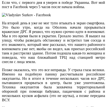
Если что, с первого дня я уверен в победе Украины. Вот мой
пост в Facebook через 5 часов после начала войны.
На второй день я уже не мог тупо втыкать в экран смартфона.
Это было утро, когда на Оболонь начали прорываться
вражеские ДРГ. Я решил, что нужно срочно идти в военкомат.
Мы в это время были в укрытии. Грохало знатно. Я вышел на
улицу, чтобы разведать обстановку и встретил там соседа и
его знакомого, который мне рассказал, что нашего районного
военкомата уже нет, якобы он видел, как приехал российский
танк и расстрелял здание. Потом подошла какая-то женщина и
поведала, что наш ближайший ТРЦ над станцией метро
снесли с лица земли.
Позже оказалось, что это все неправда. У страха глаза велики.
Именно на подобную панику рассчитывали российские
оккупанты. Но в итоге в течение нескольких часов все ДРГ,
пытавшиеся прорваться в центр, были уже уничтожены.
Техника оккупантов была захвачена территориальной
обороной при помощи бабушки, пацанчиков с района и
нескольких кусков асфальта (это не шутка), а позже передана
ВСУ.