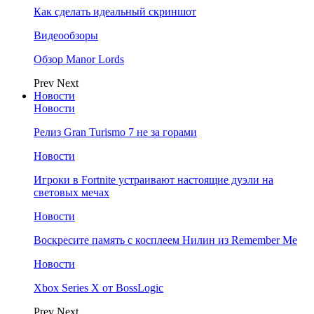
Как сделать идеальный скриншот
Видеообзоры
Обзор Manor Lords
Prev
Next
Новости
Новости
Релиз Gran Turismo 7 не за горами
Новости
Игроки в Fortnite устраивают настоящие дуэли на
световых мечах
Новости
Воскресите память с косплеем Нилин из Remember Me
Новости
Xbox Series X от BossLogic
Prev
Next