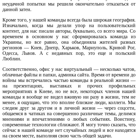
неудачной попытки мы решили окончательно отказаться от
данной затеи.
Кроме того, у нашей команды всегда была широкая география.
Изначально, когда мы делали упор на пользовательский
контент, для нас писали авторы, буквально, со всего мира. Со
временем в основном у нас сформировалась команда из
Украины, но все равно, она объединяла жителей разных
регионов — Киев, Днепр, Харьков, Мариуполь, Кривой Рог,
Одесса, Львов. А с недавных пор, это еще и польский
Люблин.
Соответственно, офис у нас виртуальный — несколько чатов,
облачные файлы и папки, админка сайта. Время от времени до
войны мы встречались частью команды в реальной жизни —
на презентациях, выставках и прочих профильных
мероприятиях в Киеве, но не все, некоторых членов нашей
команды я вообще не видел вживую ни разу в жизни, тем не
менее, я ощущаю, что это вполне близкие люди, коллеги. Мы
следим друг за другом и в личной жизни — через соцсети,
общаемся в чатиках на совершенно различные темы, делимся
мнениями и впечатлениями о любых событиях. Воистину,
современные технологии сближают. Я могу точно сказать, что
сейчас в нашей команде нет случайных людей и все находятся
на своем месте, выполняя свою часть общей задачи.