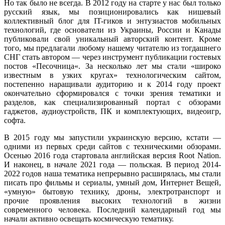
Но так было не всегда. В 2012 году на старте у нас был только
русский язык, мы позиционировались как нишевый
коллективный блог для IT-гиков и энтузиастов мобильных
технологий, где основатели из Украины, России и Канады
публиковали свой уникальный авторский контент. Кроме
того, мы предлагали любому нашему читателю из тогдашнего
СНГ стать автором — через инструмент публикации гостевых
постов «Песочница«. За несколько лет мы стали «широко
известным в узких кругах» технологическим сайтом,
постепенно наращивали аудиторию и к 2014 году проект
окончательно сформировался с точки зрения тематики и
разделов, как специализированный портал с обзорами
гаджетов, аудиоустройств, ПК и комплектующих, видеоигр,
софта.
В 2015 году мы запустили украинскую версию, кстати —
одними из первых среди сайтов с техническими обзорами.
Осенью 2016 года стартовала английская версия Root Nation.
И наконец, в начале 2021 года — польская. В период 2014-
2022 годов наша тематика непрерывно расширялась, мы стали
писать про фильмы и сериалы, умный дом, Интернет Вещей,
«умную» бытовую технику, дроны, электротранспорт и
прочие проявления высоких технологий в жизни
современного человека. Последний календарный год мы
начали активно освещать космическую тематику.