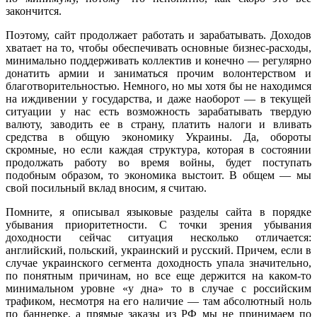
закончится.
Поэтому, сайт продолжает работать и зарабатывать. Доходов
хватает на то, чтобы обеспечивать основные бизнес-расходы,
минимально поддерживать коллектив и конечно — регулярно
донатить армии и заниматься прочим волонтерством и
благотворительностью. Немного, но мы хотя бы не находимся
на иждивении у государства, и даже наоборот — в текущей
ситуации у нас есть возможность зарабатывать твердую
валюту, заводить ее в страну, платить налоги и вливать
средства в общую экономику Украины. Да, обороты
скромные, но если каждая структура, которая в состоянии
продолжать работу во время войны, будет поступать
подобным образом, то экономика выстоит. В общем — мы
свой посильный вклад вносим, я считаю.
Помните, я описывал языковые разделы сайта в порядке
убывания приоритетности. С точки зрения убывания
доходности сейчас ситуация несколько отличается:
английский, польский, украинский и русский. Причем, если в
случае украинского сегмента доходность упала значительно,
по понятным причинам, но все еще держится на каком-то
минимальном уровне «у дна» то в случае с российским
трафиком, несмотря на его наличие — там абсолютный ноль
по баннерке, а прямые заказы из РФ мы не принимаем по