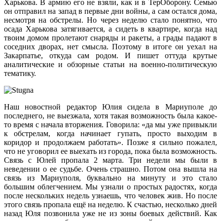
Харькова. В армию его не взяли, как и в ТерОборону. Семью
он отправил на запад в первые дни войны, а сам остался дома,
несмотря на обстрелы. Но через неделю стало понятно, что
осада Харькова затягивается, а сидеть в квартире, когда над
твоим домом пролетают снаряды и ракеты, а грады падают в
соседних дворах, нет смысла. Поэтому в итоге он уехал на
Закарпатье, откуда сам родом. И пишет оттуда крутые
аналитические и обзорные статьи на военно-политическую
тематику.
Наш новостной редактор Юлия сидела в Мариуполе до
последнего, не выезжала, хотя такая возможность была какое-
то время с начала вторжения. Говорила: «да мы уже привыкли
к обстрелам, когда начинает гупать, просто выходим в
коридор и продолжаем работать». Позже я сильно пожалел,
что не уговорил ее выехать из города, пока была возможность.
Связь с Юлей пропала 2 марта. Три недели мы были в
неведении о ее судьбе. Очень страшно. Потом она вышла на
связь из Мариуполя, буквально на минуту и это стало
большим облегчением. Мы узнали о простых радостях, когда
после нескольких недель узнаешь, что человек жив. Но после
этого связь пропала ещё на неделю. К счастью, несколько дней
назад Юля позвонила уже не из зоны боевых действий. Как