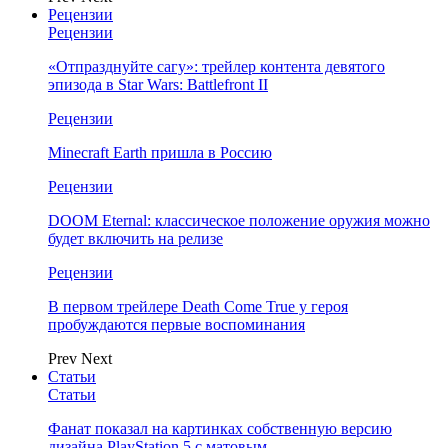
Рецензии
Рецензии
«Отпразднуйте сагу»: трейлер контента девятого
эпизода в Star Wars: Battlefront II
Рецензии
Minecraft Earth пришла в Россию
Рецензии
DOOM Eternal: классическое положение оружия можно
будет включить на релизе
Рецензии
В первом трейлере Death Come True у героя
пробуждаются первые воспоминания
Prev
Next
Статьи
Статьи
Фанат показал на картинках собственную версию
дизайна PlayStation 5 с матовым…