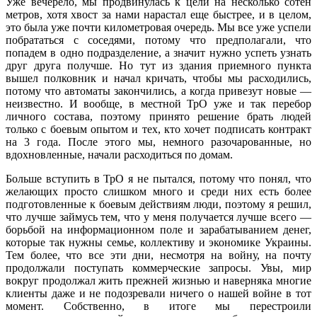
Уже вечерело, мы продвинулась к цели на несколько сотен
метров, хотя хвост за нами нарастал еще быстрее, и в целом,
это была уже почти километровая очередь. Мы все уже успели
побрататься с соседями, потому что предполагали, что
попадем в одно подразделение, а значит нужно успеть узнать
друг друга получше. Но тут из здания приемного пункта
вышел полковник и начал кричать, чтобы мы расходились,
потому что автоматы закончились, а когда привезут новые —
неизвестно. И вообще, в местной ТрО уже и так перебор
личного состава, поэтому принято решение брать людей
только с боевым опытом и тех, кто хочет подписать контракт
на 3 года. После этого мы, немного разочарованные, но
вдохновленные, начали расходиться по домам.
Больше вступить в ТрО я не пытался, потому что понял, что
желающих просто слишком много и среди них есть более
подготовленные к боевым действиям люди, поэтому я решил,
что лучше займусь тем, что у меня получается лучше всего —
борьбой на информационном поле и зарабатыванием денег,
которые так нужны семье, коллективу и экономике Украины.
Тем более, что все эти дни, несмотря на войну, на почту
продолжали поступать коммерческие запросы. Увы, мир
вокруг продолжал жить прежней жизнью и наверняка многие
клиенты даже и не подозревали ничего о нашей войне в тот
момент. Собственно, в итоге мы перестроили