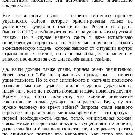
сокращаются.
Все что я описал выше — касается типичных проблем
украинских сайтов, которые ориентированы только на
украинскую аудиторию (частично на Россию и страны
бывшего СНГ) и публикуют контент на украинском и русском
языках. Но в случае нашего сайта я даже испытываю
определенную гордость за то, что у нас получилось создать
экономическую модель, которая зависит от ситуации внутри
страны лишь частично, но в целом обладает повышенным
запасом прочности за счет диверсификации трафика.
Да, наши доходы также упали, причем очень значительно.
Более чем на 50% по примерным прикидкам — ничего
удивительного. Но за счет английского и частично польского
разделов нам пока удается вполне уверенно держаться на
плаву, ни у кого не просить помощи и даже помогать другим.
Кроме того, стоит понимать, что военное положение
сократило не только доходы, но и расходы. Ведь, ну что
нужно человеку во время войны? Запросы стали намного
скромнее по сравнению с мирным временем — это продукты
первой необходимости, жилье, тепло, минимальная одежда,
связь. Никаких серьезных покупок осуществлять не хочется,
даже если бы и были возможности, люди стараются тратить
по минимуму, потому что непонятно, как скоро это все