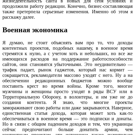
жизнедеятельность сайта в новых для себя условиях и
продолжили работу редакции. Конечно, бизнес-составляющая
также претерпела серьезные изменения. Именно об этом я
расскажу далее.
Военная экономика
Я думаю, не стоит объяснять вам про то, что доходы
контентных проектов, подобных нашему, в военное время
стремятся к нулю, а с учетом хоть и небольших, но все же
имеющихся расходов на поддержание работоспособности
сайтов, они становятся убыточными. Это неудивительно —
трафик падает, рынок гаджетов, который нас кормит —
сокращается, рекламодатели массово уходят с него. Ну а на
обеспечении редакционных бюджетов можно вообще
поставить крест во время войны. Кроме того, многие
мужчины и женщины просто уходят в ряды ВСУ или в
Территориальную Оборону, в волонтеры, и им уже не до
создания контента. Я знаю, что многие проекты
замораживают свою работы или даже закрываются. Наверное,
единственная статья дохода, которая может хоть как-то
обеспечиваться в военное время — это подписки и донаты.
Но в связи с общим падением доходов и тем, что украинцы
сейчас предпочитают больше донатить армии, чем
контентным проектам, эти источники также значительно