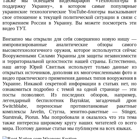
Также мы освещаем видеомарафон «Техноблогеры в
поддержку Украину», в котором самые популярные
украинские технологические YouTube-блогеры высказывают
свое отношение к текущей политической ситуации в связи с
вторжением России в Украину. Вы можете посмотреть эти
видео ТУТ.
Внезапно мы открыли для себя совершенно новую нишу —
импровизированные аналитические обзоры самого
высокотехнологичного оружия, которое используется сейчас
Вооруженными Силами Украины для защиты независимости
и территориальной целостности нашей страны. Естественно,
наш автор Юрий Свитлык использует только данные из
открытых источников, дополняя их многочисленными фото и
видео практического применения данных типов вооружения в
Украине. Никакой секретной информации в статьях нет, но
ознакомиться подробно с темой на одной странице — эти
посты позволяют. Из последних обзоров, например,
легендарный беспилотник Bayraktar, загадочный дрон
Switchblabe, переносные противотанковые ракетные
комплексы Javelin, Стугна, зенитно-ракетные — Stinger,
Starstreak, Piorun. Мы попробовали и оказалось что эта тема
также интересна широкому кругу наших читателей со всего
мира. Поэтому данные статьи мы публикуем на всех языках.