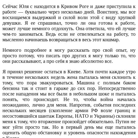
Сейчас Юля с находится в Кривом Роге и даже приступила к
работе — буквально через несколько дней. Воистину, мы все
восхищаемся выдержкой и силой воли этой с виду хрупкой
девушки. Я ее спрашивал, точно ли она готова к работе,
может лучше немного отдохнуть. Она ответила, что ей лучше
чем-то заниматься. Ведь если не отвелекаться на работу, то
мысленно начинаешь возвращаться в весь этот кошмар.
Немного подробнее я могу рассказать про свой опыт, ну
просто потому, что писать про других я могу только то, что
они рассказывают, а про себя я знаю абсолютно все.
Я принял решение остаться в Киеве. Хотя почти каждое утро
в течение нескольких недель жена пыталась меня склонить к
тому, что пора эвакуироваться. Машина с полным баком
бензина так и стоит в гараже до сих пор. Непосредственно
после нападения мы все были в небольшом шоке и пытались
понять, что происходит. Не то, чтобы война началась
неожиданно, лично для меня. Напротив, события последних
нескольких месяцев (скопление армии РФ возле границ и
несостоявшийся шантаж Европы, НАТО и Украины) склоняли
меня к тому, что вторжение произойдет обязательно. Путин не
мог уйти просто так. Но в первый день мы еще пытались
оценить общую обстановку и уровень опасности нахождения