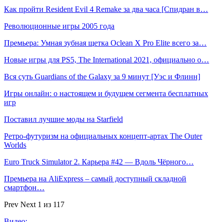
Как пройти Resident Evil 4 Remake за два часа [Спидран в…
Революционные игры 2005 года
Премьера: Умная зубная щетка Oclean X Pro Elite всего за…
Новые игры для PS5, The International 2021, официально о…
Вся суть Guardians of the Galaxy за 9 минут [Уэс и Флинн]
Игры онлайн: о настоящем и будущем сегмента бесплатных
игр
Поставил лучшие моды на Starfield
Ретро-футуризм на официальных концепт-артах The Outer
Worlds
Euro Truck Simulator 2. Карьера #42 — Вдоль Чёрного…
Премьера на AliExpress – самый доступный складной
смартфон…
Prev
Next
1 из 117
Видео: