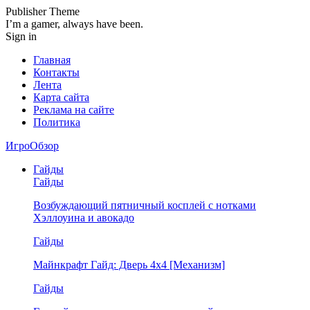
Publisher Theme
I’m a gamer, always have been.
Sign in
Главная
Контакты
Лента
Карта сайта
Реклама на сайте
Политика
ИгроОбзор
Гайды
Гайды
Возбуждающий пятничный косплей с нотками
Хэллоуина и авокадо
Гайды
Майнкрафт Гайд: Дверь 4х4 [Механизм]
Гайды