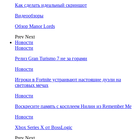
Как сделать идеальный скриншот
Видеообзоры
Обзор Manor Lords
Prev
Next
Новости
Новости
Релиз Gran Turismo 7 не за горами
Новости
Игроки в Fortnite устраивают настоящие дуэли на
световых мечах
Новости
Воскресите память с косплеем Нилин из Remember Me
Новости
Xbox Series X от BossLogic
Prev
Next