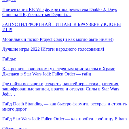
Презентация RE Village, критика ремастера Diablo 2, Days
Gone на ПК, бесплатная Deponia…
ЗАПУСТИЛ ФОРТНАЙТ И ПАБГ В БРАУЗЕРЕ ? КЛОНЫ
ИГР!
Мобильный позор Project Cars (и как могло быть иначе!)
Лучшие игры 2022 [Итоги народного голосования]
Гайды:
Как решить головоломку с ледяным кристаллом в Храме
Джедаев в Star Wars Jedi: Fallen Order — гайд
Где найти все ящики, секреты, контейнеры стим, растения,
зашифрованные записи, врагов и отзвуки Силы в Star Wars
Jedi:…
Гайд Death Stranding — как быстро фармить ресурсы и строить
много дорог
Гайд Star Wars Jedi: Fallen Order — как пройти гробницу Eilram
Обзоры игр: