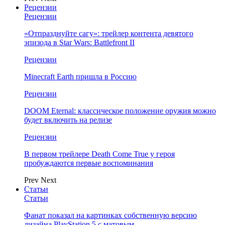
Рецензии
Рецензии
«Отпразднуйте сагу»: трейлер контента девятого
эпизода в Star Wars: Battlefront II
Рецензии
Minecraft Earth пришла в Россию
Рецензии
DOOM Eternal: классическое положение оружия можно
будет включить на релизе
Рецензии
В первом трейлере Death Come True у героя
пробуждаются первые воспоминания
Prev
Next
Статьи
Статьи
Фанат показал на картинках собственную версию
дизайна PlayStation 5 с матовым…