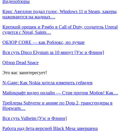
Видеообзоры
Крис Авеллон подал голос, Windows 11 и Steam, хакеры
наживаются на жадных…
Крепкий орешек и Рэмбо в Call of Duty, создатель Unreal
судится с Nreal, Saints…
ОБЗОР CORE — как Роблокс, но лучше
Вся суть Disco Elysium за 10 минут [Уэс и Флинн]
Обзор Dead Space
Это вас заинтересует!
N-Gage: Как Nokia хотела изменить геймдев
Майнкрафт видео онлайн — Стив против Мобов! Как…
Трейлеры Subverse и аниме по Dota 2, трансгендеры в
Hogwarts…
Вся суть Valheim [Уэс и Флинн]
Работа над бета-версией Black Mesa завершена