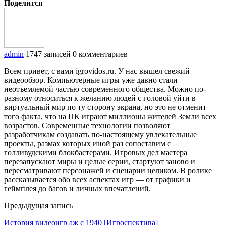
Поделится
admin
1747 записей
0 комментариев
Всем привет, с вами igrovidos.ru. У нас вышел свежий
видеообзор. Компьютерные игры уже давно стали
неотъемлемой частью современного общества. Можно по-
разному относиться к желанию людей с головой уйти в
виртуальный мир по ту сторону экрана, но это не отменит
того факта, что на ПК играют миллионы жителей Земли всех
возрастов. Современные технологии позволяют
разработчикам создавать по-настоящему увлекательные
проекты, размах которых иной раз сопоставим с
голливудскими блокбастерами. Игровых дел мастера
перезапускают миры и целые серии, стартуют заново и
пересматривают персонажей и сценарии целиком. В ролике
рассказывается обо всех аспектах игр — от графики и
геймплея до багов и личных впечатлений.
Предыдущая запись
История видеоигр аж с 1940 [Игроспектива]