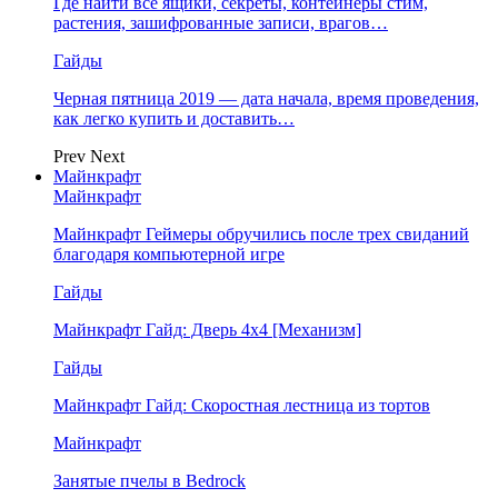
Где найти все ящики, секреты, контейнеры стим,
растения, зашифрованные записи, врагов…
Гайды
Черная пятница 2019 — дата начала, время проведения,
как легко купить и доставить…
Prev
Next
Майнкрафт
Майнкрафт
Майнкрафт Геймеры обручились после трех свиданий
благодаря компьютерной игре
Гайды
Майнкрафт Гайд: Дверь 4х4 [Механизм]
Гайды
Майнкрафт Гайд: Скоростная лестница из тортов
Майнкрафт
Занятые пчелы в Bedrock