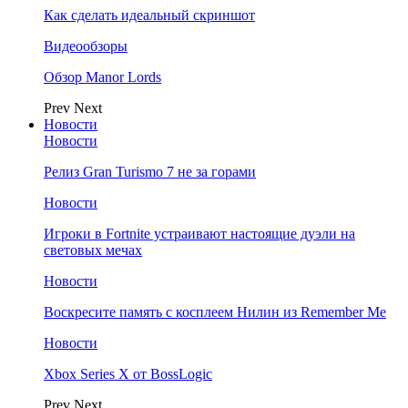
Как сделать идеальный скриншот
Видеообзоры
Обзор Manor Lords
Prev
Next
Новости
Новости
Релиз Gran Turismo 7 не за горами
Новости
Игроки в Fortnite устраивают настоящие дуэли на
световых мечах
Новости
Воскресите память с косплеем Нилин из Remember Me
Новости
Xbox Series X от BossLogic
Prev
Next