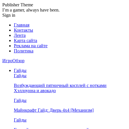
Publisher Theme
I’m a gamer, always have been.
Sign in
Главная
Контакты
Лента
Карта сайта
Реклама на сайте
Политика
ИгроОбзор
Гайды
Гайды
Возбуждающий пятничный косплей с нотками
Хэллоуина и авокадо
Гайды
Майнкрафт Гайд: Дверь 4х4 [Механизм]
Гайды