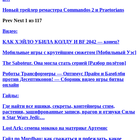
Новый трейлер ремастера Commandos 2 и Praetorians
Prev
Next
1 из 117
Видео:
КАК ХЭЙЛО УБИЛА КОЛДУ И BF 2042 — конец?
Мобильные игры с крутейшим сюжетом [Мобильный Уэс]
The Saboteur. Она могла стать серией [Разбор полётов]
Роботы Трансформеры — Оптимус Прайм и Бамблби
против Десептиконов! — Сборник видео игры битвы
онлайн
Гайды:
Где найти все ящики, секреты, контейнеры стим,
растения, зашифрованные записи, врагов и отзвуки Силы
в Star Wars Jedi:…
Lost Ark: cемена мококо на материке Артемис
Гайд по Mordhau: как сражаться и побеждать, какое