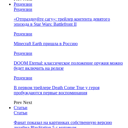
Рецензии
Рецензии
«Отпразднуйте сагу»: трейлер контента девятого
эпизода в Star Wars: Battlefront II
Рецензии
Minecraft Earth пришла в Россию
Рецензии
DOOM Eternal: классическое положение оружия можно
будет включить на релизе
Рецензии
В первом трейлере Death Come True у героя
пробуждаются первые воспоминания
Prev
Next
Статьи
Статьи
Фанат показал на картинках собственную версию
дизайна PlayStation 5 с матовым…