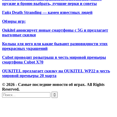
оружие и броню выбрать, лучшие перки и советы
Гайд Death Stranding — камео известных людей
Обзоры игр:
Oukitel анонсирует новые смартфоны с 5G и предлагает
выгодные скидки
Кольца для него или какие бывают разновидности этих
прекрасных украшений
Cubot проводит розыгрыш в честь мировой премьеры
смартфона Cubot X70
OUKITEL предлагает скидку на OUKITEL WP22 в честь
мировой премьеры 20 марта
© 2026 - Самые последние новости об играх. All Rights
Reserved.