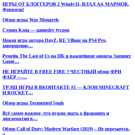
ИГРЫ ОТ БЛОГГЕРОВ 2 Windy31, ВЛАД A4, МАРМОК,
Форкмэн!
Обзор игры War Mongrels
Стрим Кэпа — gamedev tycoon
Новая игра автора DayZ, RE Village на PS4 Pro,
завершение…
Ремейк The Last of Us на ПК и важнейшие анонсы Summer
Game…
НЕ ИГРАЙТЕ В FREE FIRE ? ЧЕСТНЫЙ обзор ФРИ
ФАЕР —…
ТРЭШ ИГРЫ В ВКОНТАКТЕ #1 — КЛОН MINECRAFT
И ROCKET…
Обзор игры Tormented Souls
Всё самое важное, что нужно знать о фракциях и
дипломатии в…
Обзор Call of Duty: Modern Warfare (2019) – Не перезапуск,
а…