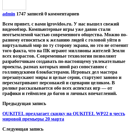
admin
1747 записей
0 комментариев
Всем привет, с вами igrovidos.ru. У нас вышел свежий
видеообзор. Компьютерные игры уже давно стали
неотъемлемой частью современного общества. Можно по-
разному относиться к желанию людей с головой уйти в
виртуальный мир по ту сторону экрана, но это не отменит
того факта, что на ПК играют миллионы жителей Земли
всех возрастов. Современные технологии позволяют
разработчикам создавать по-настоящему увлекательные
проекты, размах которых иной раз сопоставим с
голливудскими блокбастерами. Игровых дел мастера
перезапускают миры и целые серии, стартуют заново и
пересматривают персонажей и сценарии целиком. В
ролике рассказывается обо всех аспектах игр — от
графики и геймплея до багов и личных впечатлений.
Предыдущая запись
OUKITEL предлагает скидку на OUKITEL WP22 в честь
мировой премьеры 20 марта
Следующая запись