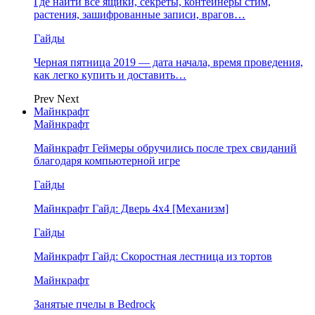
Где найти все ящики, секреты, контейнеры стим,
растения, зашифрованные записи, врагов…
Гайды
Черная пятница 2019 — дата начала, время проведения,
как легко купить и доставить…
Prev
Next
Майнкрафт
Майнкрафт
Майнкрафт Геймеры обручились после трех свиданий
благодаря компьютерной игре
Гайды
Майнкрафт Гайд: Дверь 4х4 [Механизм]
Гайды
Майнкрафт Гайд: Скоростная лестница из тортов
Майнкрафт
Занятые пчелы в Bedrock