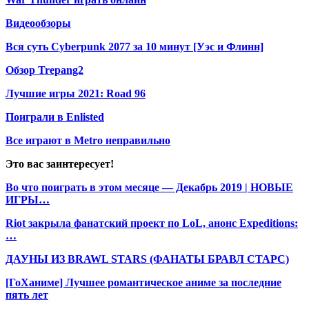
Видеообзоры
Вся суть Cyberpunk 2077 за 10 минут [Уэс и Флинн]
Обзор Trepang2
Лучшие игры 2021: Road 96
Поиграли в Enlisted
Все играют в Metro неправильно
Это вас заинтересует!
Во что поиграть в этом месяце — Декабрь 2019 | НОВЫЕ
ИГРЫ…
Riot закрыла фанатский проект по LoL, анонс Expeditions:
…
ДАУНЫ ИЗ BRAWL STARS (ФАНАТЫ БРАВЛ СТАРС)
[ГоХаниме] Лучшее романтическое аниме за последние
пять лет