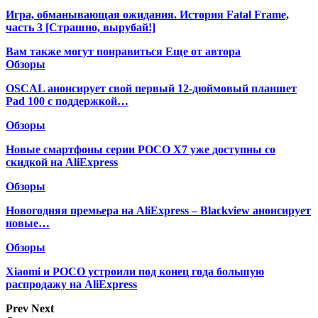
Игра, обманывающая ожидания. История Fatal Frame,
часть 3 [Страшно, вырубай!]
Вам также могут понравиться
Еще от автора
Обзоры
OSCAL анонсирует свой первый 12-дюймовый планшет
Pad 100 с поддержкой…
Обзоры
Новые смартфоны серии POCO X7 уже доступны со
скидкой на AliExpress
Обзоры
Новогодняя премьера на AliExpress – Blackview анонсирует
новые…
Обзоры
Xiaomi и POCO устроили под конец года большую
распродажу на AliExpress
Prev
Next