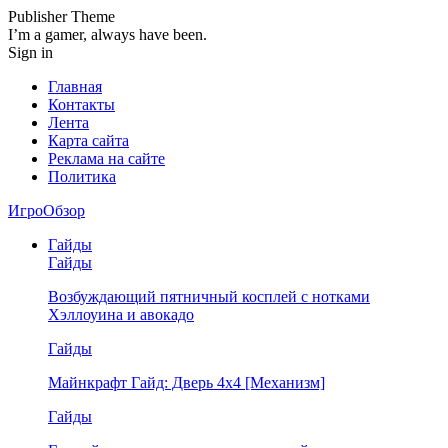
Publisher Theme
I’m a gamer, always have been.
Sign in
Главная
Контакты
Лента
Карта сайта
Реклама на сайте
Политика
ИгроОбзор
Гайды
Гайды
Возбуждающий пятничный косплей с нотками
Хэллоуина и авокадо
Гайды
Майнкрафт Гайд: Дверь 4х4 [Механизм]
Гайды