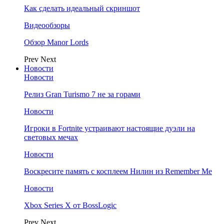
Как сделать идеальный скриншот
Видеообзоры
Обзор Manor Lords
Prev
Next
Новости
Новости
Релиз Gran Turismo 7 не за горами
Новости
Игроки в Fortnite устраивают настоящие дуэли на
световых мечах
Новости
Воскресите память с косплеем Нилин из Remember Me
Новости
Xbox Series X от BossLogic
Prev
Next