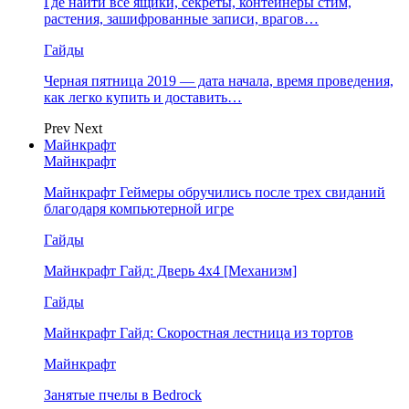
Где найти все ящики, секреты, контейнеры стим,
растения, зашифрованные записи, врагов…
Гайды
Черная пятница 2019 — дата начала, время проведения,
как легко купить и доставить…
Prev
Next
Майнкрафт
Майнкрафт
Майнкрафт Геймеры обручились после трех свиданий
благодаря компьютерной игре
Гайды
Майнкрафт Гайд: Дверь 4х4 [Механизм]
Гайды
Майнкрафт Гайд: Скоростная лестница из тортов
Майнкрафт
Занятые пчелы в Bedrock