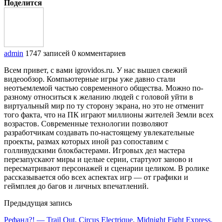
Поделится
admin
1747 записей
0 комментариев
Всем привет, с вами igrovidos.ru. У нас вышел свежий
видеообзор. Компьютерные игры уже давно стали
неотъемлемой частью современного общества. Можно по-
разному относиться к желанию людей с головой уйти в
виртуальный мир по ту сторону экрана, но это не отменит
того факта, что на ПК играют миллионы жителей Земли всех
возрастов. Современные технологии позволяют
разработчикам создавать по-настоящему увлекательные
проекты, размах которых иной раз сопоставим с
голливудскими блокбастерами. Игровых дел мастера
перезапускают миры и целые серии, стартуют заново и
пересматривают персонажей и сценарии целиком. В ролике
рассказывается обо всех аспектах игр — от графики и
геймплея до багов и личных впечатлений.
Предыдущая запись
Рефанд?! — Trail Out, Circus Electrique, Midnight Fight Express,