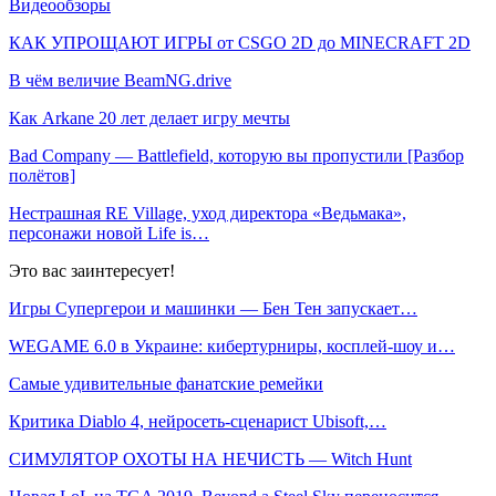
Видеообзоры
КАК УПРОЩАЮТ ИГРЫ от CSGO 2D до MINECRAFT 2D
В чём величие BeamNG.drive
Как Arkane 20 лет делает игру мечты
Bad Company — Battlefield, которую вы пропустили [Разбор
полётов]
Нестрашная RE Village, уход директора «Ведьмака»,
персонажи новой Life is…
Это вас заинтересует!
Игры Супергерои и машинки — Бен Тен запускает…
WEGAME 6.0 в Украине: кибертурниры, косплей-шоу и…
Самые удивительные фанатские ремейки
Критика Diablo 4, нейросеть-сценарист Ubisoft,…
СИМУЛЯТОР ОХОТЫ НА НЕЧИСТЬ — Witch Hunt