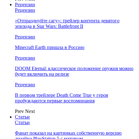
Рецензии
Рецензии
«Отпразднуйте сагу»: трейлер контента девятого
эпизода в Star Wars: Battlefront II
Рецензии
Minecraft Earth пришла в Россию
Рецензии
DOOM Eternal: классическое положение оружия можно
будет включить на релизе
Рецензии
В первом трейлере Death Come True у героя
пробуждаются первые воспоминания
Prev
Next
Статьи
Статьи
Фанат показал на картинках собственную версию
дизайна PlayStation 5 с матовым…