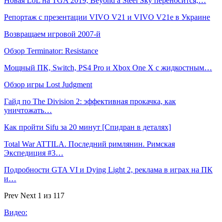
Новая LoL на TGA 2019, Beyond a Steel Sky переносится,…
Репортаж с презентации VIVO V21 и VIVO V21e в Украине
Возвращаем игровой 2007-й
Обзор Terminator: Resistance
Мощный ПК, Switch, PS4 Pro и Xbox One X с жидкостным…
Обзор игры Lost Judgment
Гайд по The Division 2: эффективная прокачка, как
уничтожать…
Как пройти Sifu за 20 минут [Спидран в деталях]
Total War ATTILA. Последний римлянин. Римская
Экспедиция #3…
Подробности GTA VI и Dying Light 2, реклама в играх на ПК
и…
Prev
Next
1 из 117
Видео: