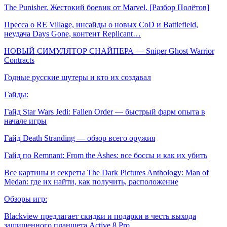
The Punisher. Жестокий боевик от Marvel. [Разбор Полётов]
Пресса о RE Village, инсайды о новых CoD и Battlefield,
неудача Days Gone, контент Replicant…
НОВЫЙ СИМУЛЯТОР СНАЙПЕРА — Sniper Ghost Warrior
Contracts
Годные русские шутеры и кто их создавал
Гайды:
Гайд Star Wars Jedi: Fallen Order — быстрый фарм опыта в
начале игры
Гайд Death Stranding — обзор всего оружия
Гайд по Remnant: From the Ashes: все боссы и как их убить
Все картины и секреты The Dark Pictures Anthology: Man of
Medan: где их найти, как получить, расположение
Обзоры игр:
Blackview предлагает скидки и подарки в честь выхода
защищенного планшета Active 8 Pro