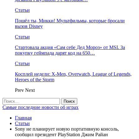
Статьи
Пошёл ты, Микки! Мультфильмы, которые бросали
вызов Disney
Статьи
Стартовала акция «Сам себе Дед Мороз» от MSI. За
покупку геймпада дарят код на 650…
Статьи
Косплей недели: X-Men, Overwatch, League of Legends,
Heroes of the Storm
Prev
Next
Самые последние новости об играх
Главная
Статьи
Sony не планирует новую портативную консоль,
сообщил президент PlayStation Джим Райан