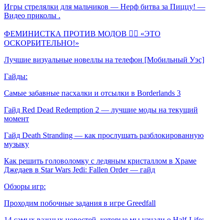
Игры стрелялки для мальчиков — Нерф битва за Пиццу! —
Видео приколы .
ФЕМИНИСТКА ПРОТИВ МОДОВ 🤦‍♀️ «ЭТО
ОСКОРБИТЕЛЬНО!»
Лучшие визуальные новеллы на телефон [Мобильный Уэс]
Гайды:
Самые забавные пасхалки и отсылки в Borderlands 3
Гайд Red Dead Redemption 2 — лучшие моды на текущий
момент
Гайд Death Stranding — как прослушать разблокированную
музыку
Как решить головоломку с ледяным кристаллом в Храме
Джедаев в Star Wars Jedi: Fallen Order — гайд
Обзоры игр:
Проходим побочные задания в игре Greedfall
14 самых важных новостей, которые мы узнали о Half-Life: