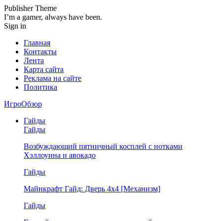
Publisher Theme
I’m a gamer, always have been.
Sign in
Главная
Контакты
Лента
Карта сайта
Реклама на сайте
Политика
ИгроОбзор
Гайды
Гайды
Возбуждающий пятничный косплей с нотками
Хэллоуина и авокадо
Гайды
Майнкрафт Гайд: Дверь 4х4 [Механизм]
Гайды