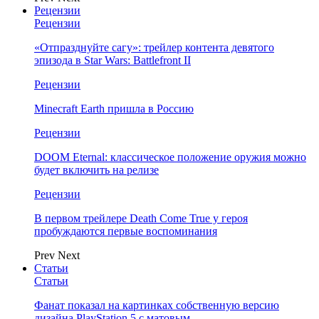
Рецензии
Рецензии
«Отпразднуйте сагу»: трейлер контента девятого
эпизода в Star Wars: Battlefront II
Рецензии
Minecraft Earth пришла в Россию
Рецензии
DOOM Eternal: классическое положение оружия можно
будет включить на релизе
Рецензии
В первом трейлере Death Come True у героя
пробуждаются первые воспоминания
Prev
Next
Статьи
Статьи
Фанат показал на картинках собственную версию
дизайна PlayStation 5 с матовым…