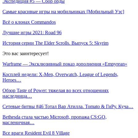
Экспедиция #5 — Сбор орды
Самые красивые игры на мобильниках [Мобильный Уэс]
Всё о клонах Commandos
Лучшие игры 2021: Road 96
История серии The Elder Scrolls. Выпуск 5: Skyrim
Это вас заинтересует!
Warframe — Эксклюзивный показ дополнения «Empyrean»
Косплей недели: X-Men, Overwatch, League of Legends,
Heroes…
Обзор Taste of Power: тяжелая во всех отношениях
наследница…
Сетевые битвы #46 Тотал Вар Атилла. Tomato & ГиРу. Куча…
Bethesda стала частью Microsoft, пропажа CS:GO,
масленичная…
Все враги Resident Evil 8 Village