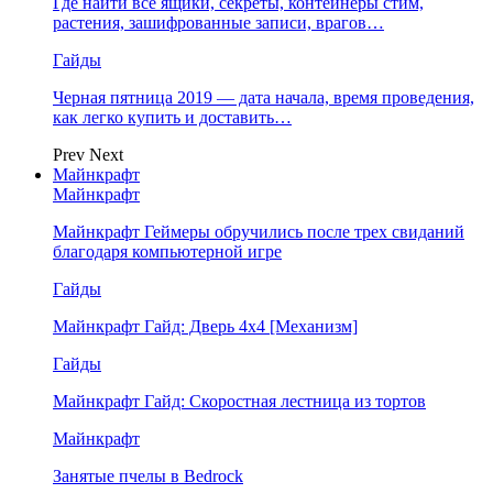
Где найти все ящики, секреты, контейнеры стим,
растения, зашифрованные записи, врагов…
Гайды
Черная пятница 2019 — дата начала, время проведения,
как легко купить и доставить…
Prev
Next
Майнкрафт
Майнкрафт
Майнкрафт Геймеры обручились после трех свиданий
благодаря компьютерной игре
Гайды
Майнкрафт Гайд: Дверь 4х4 [Механизм]
Гайды
Майнкрафт Гайд: Скоростная лестница из тортов
Майнкрафт
Занятые пчелы в Bedrock