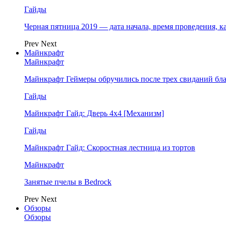
Гайды
Черная пятница 2019 — дата начала, время проведения, к
Prev
Next
Майнкрафт
Майнкрафт
Майнкрафт Геймеры обручились после трех свиданий бл
Гайды
Майнкрафт Гайд: Дверь 4х4 [Механизм]
Гайды
Майнкрафт Гайд: Скоростная лестница из тортов
Майнкрафт
Занятые пчелы в Bedrock
Prev
Next
Обзоры
Обзоры