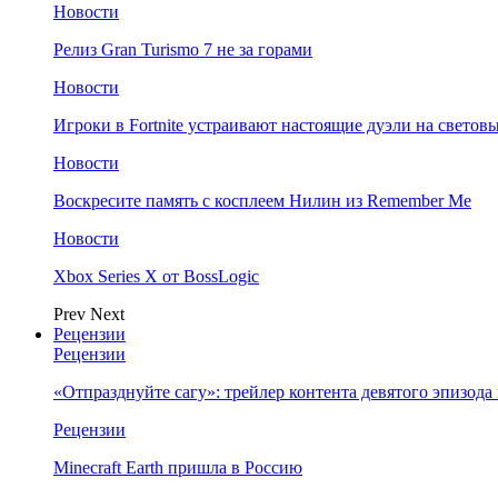
Новости
Релиз Gran Turismo 7 не за горами
Новости
Игроки в Fortnite устраивают настоящие дуэли на светов
Новости
Воскресите память с косплеем Нилин из Remember Me
Новости
Xbox Series X от BossLogic
Prev
Next
Рецензии
Рецензии
«Отпразднуйте сагу»: трейлер контента девятого эпизода в S
Рецензии
Minecraft Earth пришла в Россию