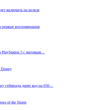
дет включить на релизе
ся первые воспоминания
 PlayStation 5 с матовым…
 Disney
пку геймпада дарят код на 650…
oes of the Storm