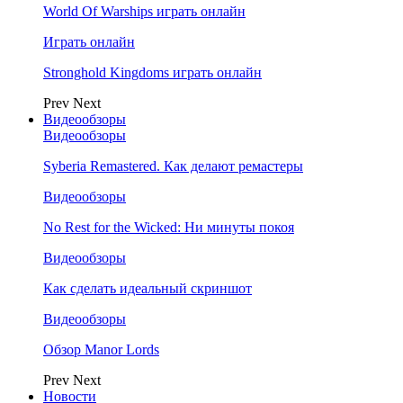
World Of Warships играть онлайн
Играть онлайн
Stronghold Kingdoms играть онлайн
Prev
Next
Видеообзоры
Видеообзоры
Syberia Remastered. Как делают ремастеры
Видеообзоры
No Rest for the Wicked: Ни минуты покоя
Видеообзоры
Как сделать идеальный скриншот
Видеообзоры
Обзор Manor Lords
Prev
Next
Новости