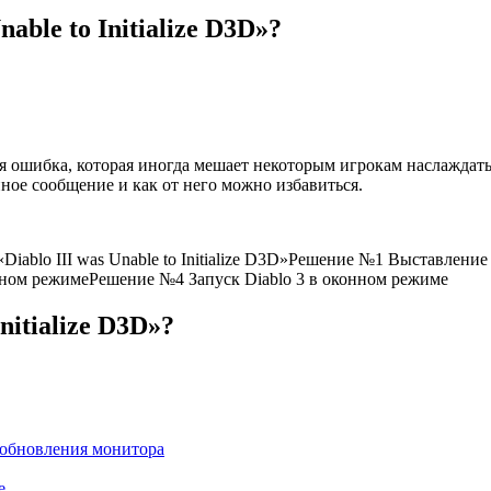
able to Initialize D3D»?
ивая ошибка, которая иногда мешает некоторым игрокам наслаждать
ное сообщение и как от него можно избавиться.
ие «Diablo III was Unable to Initialize D3D»Решение №1 Выставл
ном режимеРешение №4 Запуск Diablo 3 в оконном режиме
nitialize D3D»?
обновления монитора
е