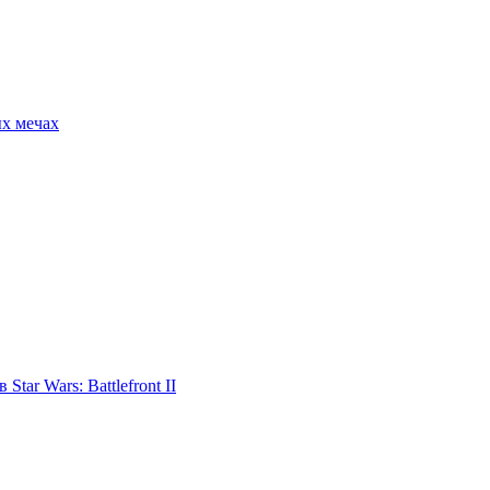
ых мечах
tar Wars: Battlefront II