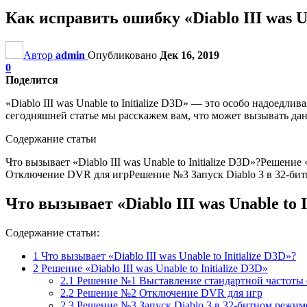
Как исправить ошибку «Diablo III was Un
Автор
admin
Опубликовано
Дек 16, 2019
0
Поделится
«Diablo III was Unable to Initialize D3D» — это особо надоедл
сегодняшней статье мы расскажем вам, что может вызывать дан
Содержание статьи
Что вызывает «Diablo III was Unable to Initialize D3D»?Решен
Отключение DVR для игрРешение №3 Запуск Diablo 3 в 32-бит
Что вызывает «Diablo III was Unable to I
Содержание статьи:
1
Что вызывает «Diablo III was Unable to Initialize D3D»?
2
Решение «Diablo III was Unable to Initialize D3D»
2.1
Решение №1 Выставление стандартной частоты 
2.2
Решение №2 Отключение DVR для игр
2.3
Решение №3 Запуск Diablo 3 в 32-битном режим