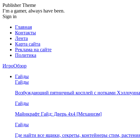
Publisher Theme
I’m a gamer, always have been.
Sign in
Главная
Контакты
Лента
Карта сайта
Реклама на сайте
Политика
ИгроОбзор
Гайды
Гайды
Возбуждающий пятничный косплей с нотками Хэллоуина
Гайды
Майнкрафт Гайд: Дверь 4х4 [Механизм]
Гайды
Где найти все ящики, секреты, контейнеры стим, растен