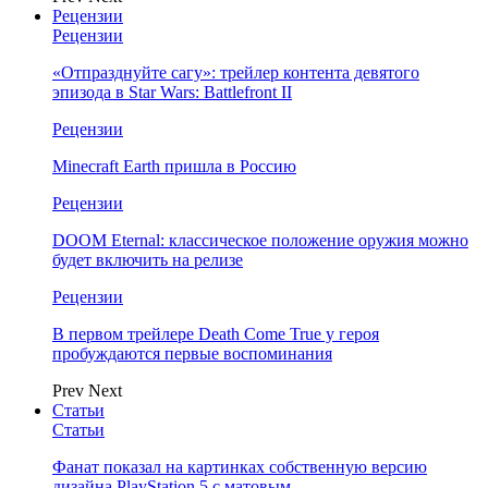
Рецензии
Рецензии
«Отпразднуйте сагу»: трейлер контента девятого
эпизода в Star Wars: Battlefront II
Рецензии
Minecraft Earth пришла в Россию
Рецензии
DOOM Eternal: классическое положение оружия можно
будет включить на релизе
Рецензии
В первом трейлере Death Come True у героя
пробуждаются первые воспоминания
Prev
Next
Статьи
Статьи
Фанат показал на картинках собственную версию
дизайна PlayStation 5 с матовым…