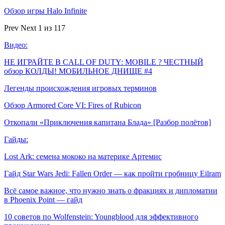
Обзор игры Halo Infinite
Prev
Next
1 из 117
Видео:
НЕ ИГРАЙТЕ В CALL OF DUTY: MOBILE ? ЧЕСТНЫЙ
обзор КОЛДЫ! МОБИЛЬНОЕ ДНИЩЕ #4
Легенды происхождения игровых терминов
Обзор Armored Core VI: Fires of Rubicon
Откопали «Приключения капитана Блада» [Разбор полётов]
Гайды:
Lost Ark: cемена мококо на материке Артемис
Гайд Star Wars Jedi: Fallen Order — как пройти гробницу Eilram
Всё самое важное, что нужно знать о фракциях и дипломатии
в Phoenix Point — гайд
10 советов по Wolfenstein: Youngblood для эффективного