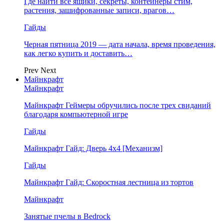
Где найти все ящики, секреты, контейнеры стим,
растения, зашифрованные записи, врагов…
Гайды
Черная пятница 2019 — дата начала, время проведения,
как легко купить и доставить…
Prev
Next
Майнкрафт
Майнкрафт
Майнкрафт Геймеры обручились после трех свиданий
благодаря компьютерной игре
Гайды
Майнкрафт Гайд: Дверь 4х4 [Механизм]
Гайды
Майнкрафт Гайд: Скоростная лестница из тортов
Майнкрафт
Занятые пчелы в Bedrock