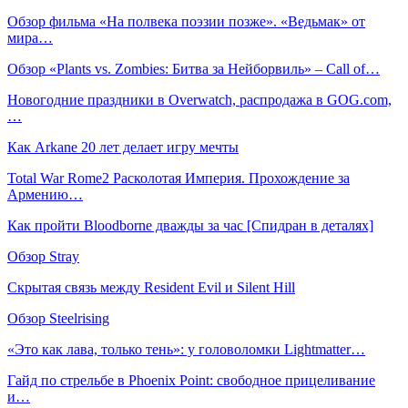
Обзор фильма «На полвека поэзии позже». «Ведьмак» от
мира…
Обзор «Plants vs. Zombies: Битва за Нейборвиль» – Call of…
Новогодние праздники в Overwatch, распродажа в GOG.com,
…
Как Arkane 20 лет делает игру мечты
Total War Rome2 Расколотая Империя. Прохождение за
Армению…
Как пройти Bloodborne дважды за час [Спидран в деталях]
Обзор Stray
Скрытая связь между Resident Evil и Silent Hill
Обзор Steelrising
«Это как лава, только тень»: у головоломки Lightmatter…
Гайд по стрельбе в Phoenix Point: свободное прицеливание
и…