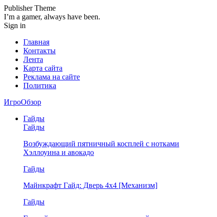
Publisher Theme
I’m a gamer, always have been.
Sign in
Главная
Контакты
Лента
Карта сайта
Реклама на сайте
Политика
ИгроОбзор
Гайды
Гайды
Возбуждающий пятничный косплей с нотками
Хэллоуина и авокадо
Гайды
Майнкрафт Гайд: Дверь 4х4 [Механизм]
Гайды