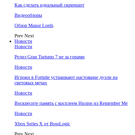
Как сделать идеальный скриншот
Видеообзоры
Обзор Manor Lords
Prev
Next
Новости
Новости
Релиз Gran Turismo 7 не за горами
Новости
Игроки в Fortnite устраивают настоящие дуэли на
световых мечах
Новости
Воскресите память с косплеем Нилин из Remember Me
Новости
Xbox Series X от BossLogic
Prev
Next