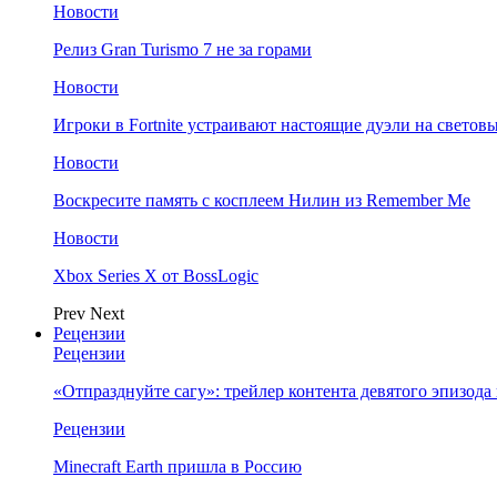
Новости
Релиз Gran Turismo 7 не за горами
Новости
Игроки в Fortnite устраивают настоящие дуэли на светов
Новости
Воскресите память с косплеем Нилин из Remember Me
Новости
Xbox Series X от BossLogic
Prev
Next
Рецензии
Рецензии
«Отпразднуйте сагу»: трейлер контента девятого эпизода в S
Рецензии
Minecraft Earth пришла в Россию