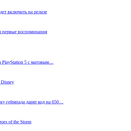
дет включить на релизе
ся первые воспоминания
 PlayStation 5 с матовым…
 Disney
пку геймпада дарят код на 650…
oes of the Storm