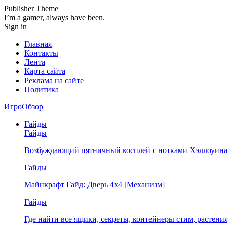
Publisher Theme
I’m a gamer, always have been.
Sign in
Главная
Контакты
Лента
Карта сайта
Реклама на сайте
Политика
ИгроОбзор
Гайды
Гайды
Возбуждающий пятничный косплей с нотками Хэллоуина
Гайды
Майнкрафт Гайд: Дверь 4х4 [Механизм]
Гайды
Где найти все ящики, секреты, контейнеры стим, растен