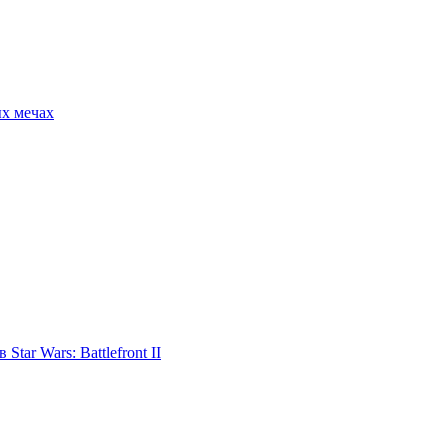
ых мечах
tar Wars: Battlefront II