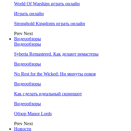
World Of Warships играть онлайн
Играть онлайн
Stronghold Kingdoms играть онлайн
Prev
Next
Видеообзоры
Видеообзоры
Syberia Remastered. Как делают ремастеры
Видеообзоры
No Rest for the Wicked: Ни минуты покоя
Видеообзоры
Как сделать идеальный скриншот
Видеообзоры
Обзор Manor Lords
Prev
Next
Новости