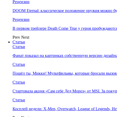
Рецензии
DOOM Eternal: классическое положение оружия можно бу
Рецензии
В первом трейлере Death Come True у героя пробуждают
Prev
Next
Статьи
Статьи
Фанат показал на картинках собственную версию дизайна
Статьи
Пошёл ты, Микки! Мультфильмы, которые бросали вызов
Статьи
Стартовала акция «Сам себе Дед Мороз» от MSI. За поку
Статьи
Косплей недели: X-Men, Overwatch, League of Legends, Her