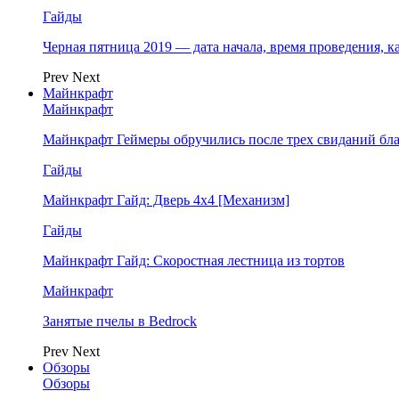
Гайды
Черная пятница 2019 — дата начала, время проведения, к
Prev
Next
Майнкрафт
Майнкрафт
Майнкрафт Геймеры обручились после трех свиданий бл
Гайды
Майнкрафт Гайд: Дверь 4х4 [Механизм]
Гайды
Майнкрафт Гайд: Скоростная лестница из тортов
Майнкрафт
Занятые пчелы в Bedrock
Prev
Next
Обзоры
Обзоры