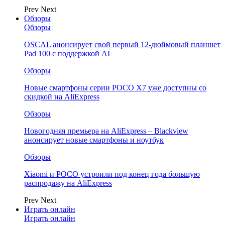
Prev
Next
Обзоры
Обзоры
OSCAL анонсирует свой первый 12-дюймовый планшет
Pad 100 с поддержкой AI
Обзоры
Новые смартфоны серии POCO X7 уже доступны со
скидкой на AliExpress
Обзоры
Новогодняя премьера на AliExpress – Blackview
анонсирует новые смартфоны и ноутбук
Обзоры
Xiaomi и POCO устроили под конец года большую
распродажу на AliExpress
Prev
Next
Играть онлайн
Играть онлайн