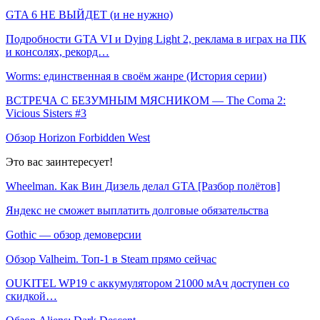
GTA 6 НЕ ВЫЙДЕТ (и не нужно)
Подробности GTA VI и Dying Light 2, реклама в играх на ПК
и консолях, рекорд…
Worms: единственная в своём жанре (История серии)
ВСТРЕЧА С БЕЗУМНЫМ МЯСНИКОМ — The Coma 2:
Vicious Sisters #3
Обзор Horizon Forbidden West
Это вас заинтересует!
Wheelman. Как Вин Дизель делал GTA [Разбор полётов]
Яндекс не сможет выплатить долговые обязательства
Gothic — обзор демоверсии
Обзор Valheim. Топ-1 в Steam прямо сейчас
OUKITEL WP19 с аккумулятором 21000 мАч доступен со
скидкой…