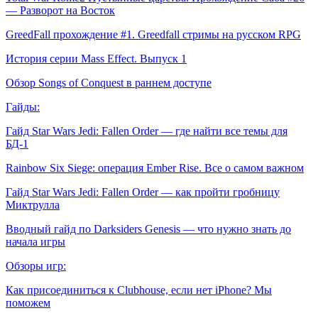
— Разворот на Восток
GreedFall прохождение #1. Greedfall стримы на русском RPG
История серии Mass Effect. Выпуск 1
Обзор Songs of Conquest в раннем доступе
Гайды:
Гайд Star Wars Jedi: Fallen Order — где найти все темы для
БД-1
Rainbow Six Siege: операция Ember Rise. Все о самом важном
Гайд Star Wars Jedi: Fallen Order — как пройти гробницу
Миктрулла
Вводный гайд по Darksiders Genesis — что нужно знать до
начала игры
Обзоры игр:
Как присоединиться к Clubhouse, если нет iPhone? Мы
поможем