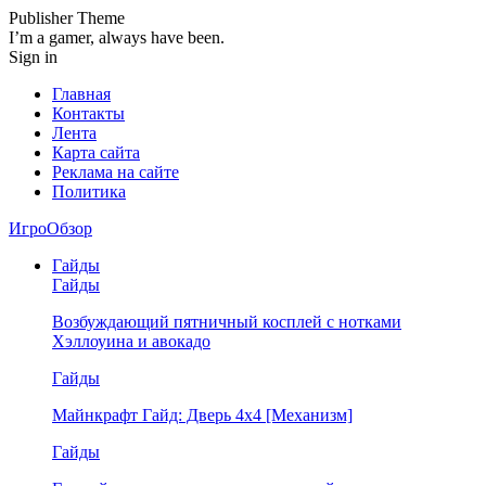
Publisher Theme
I’m a gamer, always have been.
Sign in
Главная
Контакты
Лента
Карта сайта
Реклама на сайте
Политика
ИгроОбзор
Гайды
Гайды
Возбуждающий пятничный косплей с нотками
Хэллоуина и авокадо
Гайды
Майнкрафт Гайд: Дверь 4х4 [Механизм]
Гайды