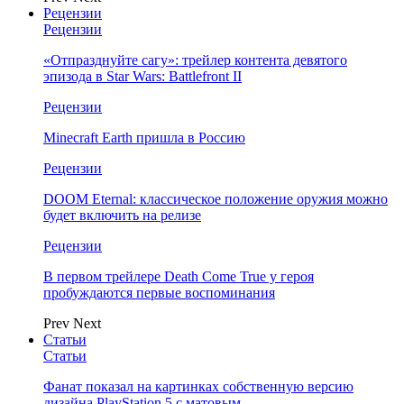
Рецензии
Рецензии
«Отпразднуйте сагу»: трейлер контента девятого
эпизода в Star Wars: Battlefront II
Рецензии
Minecraft Earth пришла в Россию
Рецензии
DOOM Eternal: классическое положение оружия можно
будет включить на релизе
Рецензии
В первом трейлере Death Come True у героя
пробуждаются первые воспоминания
Prev
Next
Статьи
Статьи
Фанат показал на картинках собственную версию
дизайна PlayStation 5 с матовым…