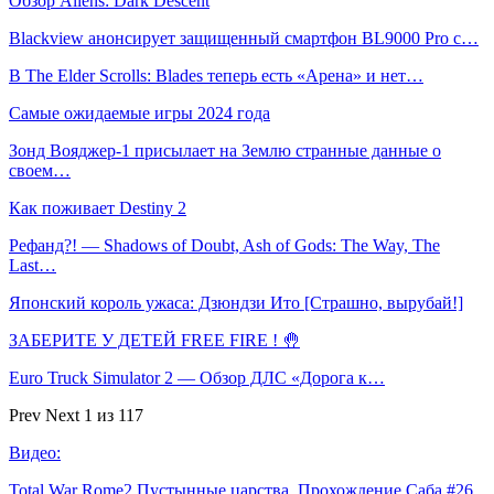
Обзор Aliens: Dark Descent
Blackview анонсирует защищенный смартфон BL9000 Pro с…
В The Elder Scrolls: Blades теперь есть «Арена» и нет…
Самые ожидаемые игры 2024 года
Зонд Вояджер-1 присылает на Землю странные данные о
своем…
Как поживает Destiny 2
Рефанд?! — Shadows of Doubt, Ash of Gods: The Way, The
Last…
Японский король ужаса: Дзюндзи Ито [Страшно, вырубай!]
ЗАБЕРИТЕ У ДЕТЕЙ FREE FIRE ! 🤚
Euro Truck Simulator 2 — Обзор ДЛС «Дорога к…
Prev
Next
1 из 117
Видео:
Total War Rome2 Пустынные царства. Прохождение Саба #26