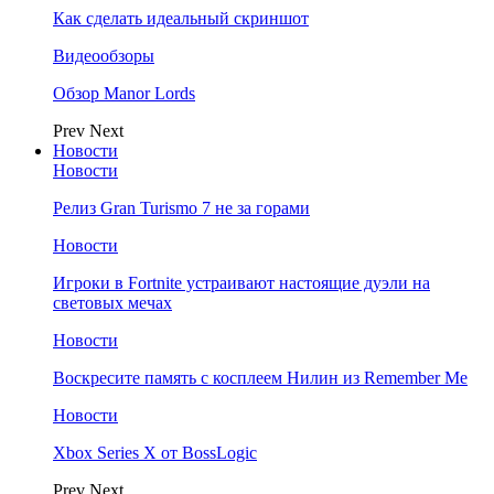
Как сделать идеальный скриншот
Видеообзоры
Обзор Manor Lords
Prev
Next
Новости
Новости
Релиз Gran Turismo 7 не за горами
Новости
Игроки в Fortnite устраивают настоящие дуэли на
световых мечах
Новости
Воскресите память с косплеем Нилин из Remember Me
Новости
Xbox Series X от BossLogic
Prev
Next