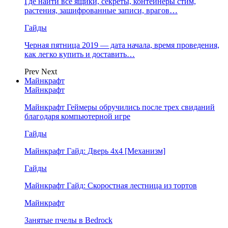
Где найти все ящики, секреты, контейнеры стим,
растения, зашифрованные записи, врагов…
Гайды
Черная пятница 2019 — дата начала, время проведения,
как легко купить и доставить…
Prev
Next
Майнкрафт
Майнкрафт
Майнкрафт Геймеры обручились после трех свиданий
благодаря компьютерной игре
Гайды
Майнкрафт Гайд: Дверь 4х4 [Механизм]
Гайды
Майнкрафт Гайд: Скоростная лестница из тортов
Майнкрафт
Занятые пчелы в Bedrock