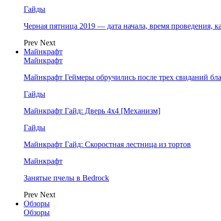
Гайды
Черная пятница 2019 — дата начала, время проведения, к
Prev
Next
Майнкрафт
Майнкрафт
Майнкрафт Геймеры обручились после трех свиданий бл
Гайды
Майнкрафт Гайд: Дверь 4х4 [Механизм]
Гайды
Майнкрафт Гайд: Скоростная лестница из тортов
Майнкрафт
Занятые пчелы в Bedrock
Prev
Next
Обзоры
Обзоры