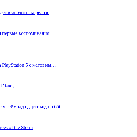
дет включить на релизе
ся первые воспоминания
 PlayStation 5 с матовым…
 Disney
пку геймпада дарят код на 650…
oes of the Storm