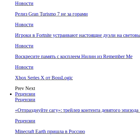
Новости
Релиз Gran Turismo 7 не за горами
Новости
Игроки в Fortnite устраивают настоящие дуэли на светов
Новости
Воскресите память с косплеем Нилин из Remember Me
Новости
Xbox Series X от BossLogic
Prev
Next
Рецензии
Рецензии
«Отпразднуйте сагу»: трейлер контента девятого эпизода в S
Рецензии
Minecraft Earth пришла в Россию