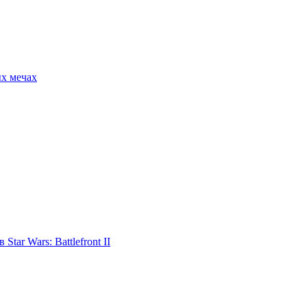
ых мечах
tar Wars: Battlefront II