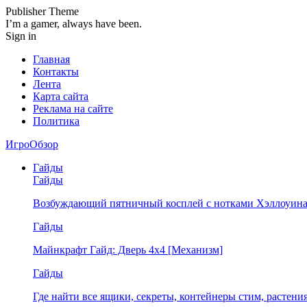
Publisher Theme
I’m a gamer, always have been.
Sign in
Главная
Контакты
Лента
Карта сайта
Реклама на сайте
Политика
ИгроОбзор
Гайды
Гайды
Возбуждающий пятничный косплей с нотками Хэллоуина
Гайды
Майнкрафт Гайд: Дверь 4х4 [Механизм]
Гайды
Где найти все ящики, секреты, контейнеры стим, растен