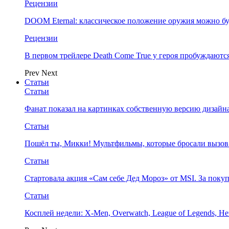
Рецензии
DOOM Eternal: классическое положение оружия можно бу
Рецензии
В первом трейлере Death Come True у героя пробуждают
Prev
Next
Статьи
Статьи
Фанат показал на картинках собственную версию дизайна
Статьи
Пошёл ты, Микки! Мультфильмы, которые бросали вызов
Статьи
Стартовала акция «Сам себе Дед Мороз» от MSI. За поку
Статьи
Косплей недели: X-Men, Overwatch, League of Legends, Her