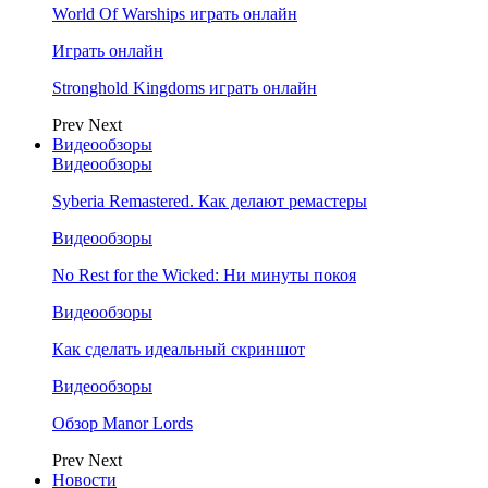
World Of Warships играть онлайн
Играть онлайн
Stronghold Kingdoms играть онлайн
Prev
Next
Видеообзоры
Видеообзоры
Syberia Remastered. Как делают ремастеры
Видеообзоры
No Rest for the Wicked: Ни минуты покоя
Видеообзоры
Как сделать идеальный скриншот
Видеообзоры
Обзор Manor Lords
Prev
Next
Новости