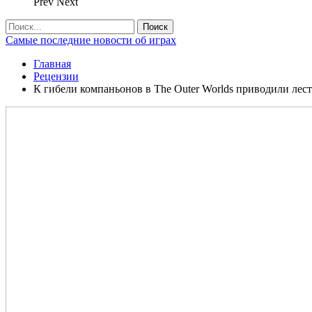
Prev
Next
Самые последние новости об играх
Главная
Рецензии
К гибели компаньонов в The Outer Worlds приводили ле