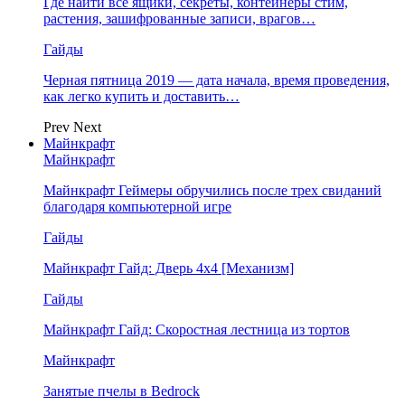
Где найти все ящики, секреты, контейнеры стим,
растения, зашифрованные записи, врагов…
Гайды
Черная пятница 2019 — дата начала, время проведения,
как легко купить и доставить…
Prev
Next
Майнкрафт
Майнкрафт
Майнкрафт Геймеры обручились после трех свиданий
благодаря компьютерной игре
Гайды
Майнкрафт Гайд: Дверь 4х4 [Механизм]
Гайды
Майнкрафт Гайд: Скоростная лестница из тортов
Майнкрафт
Занятые пчелы в Bedrock