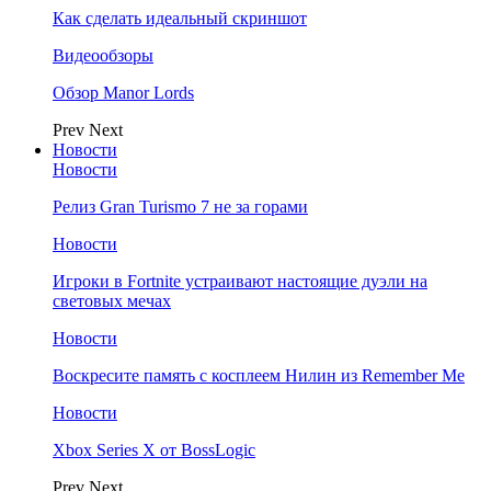
Как сделать идеальный скриншот
Видеообзоры
Обзор Manor Lords
Prev
Next
Новости
Новости
Релиз Gran Turismo 7 не за горами
Новости
Игроки в Fortnite устраивают настоящие дуэли на
световых мечах
Новости
Воскресите память с косплеем Нилин из Remember Me
Новости
Xbox Series X от BossLogic
Prev
Next