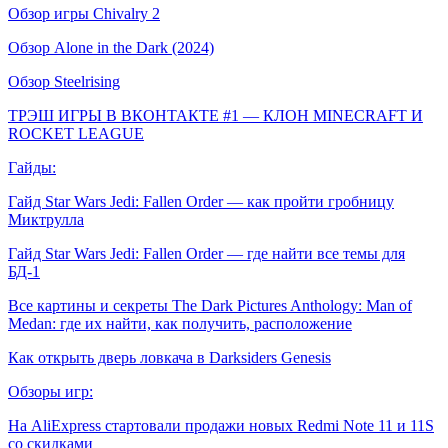
Обзор игры Chivalry 2
Обзор Alone in the Dark (2024)
Обзор Steelrising
ТРЭШ ИГРЫ В ВКОНТАКТЕ #1 — КЛОН MINECRAFT И
ROCKET LEAGUE
Гайды:
Гайд Star Wars Jedi: Fallen Order — как пройти гробницу
Миктрулла
Гайд Star Wars Jedi: Fallen Order — где найти все темы для
БД-1
Все картины и секреты The Dark Pictures Anthology: Man of
Medan: где их найти, как получить, расположение
Как открыть дверь ловкача в Darksiders Genesis
Обзоры игр:
На AliExpress стартовали продажи новых Redmi Note 11 и 11S
со скидками