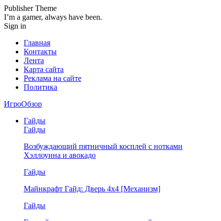
Publisher Theme
I’m a gamer, always have been.
Sign in
Главная
Контакты
Лента
Карта сайта
Реклама на сайте
Политика
ИгроОбзор
Гайды
Гайды
Возбуждающий пятничный косплей с нотками
Хэллоуина и авокадо
Гайды
Майнкрафт Гайд: Дверь 4х4 [Механизм]
Гайды