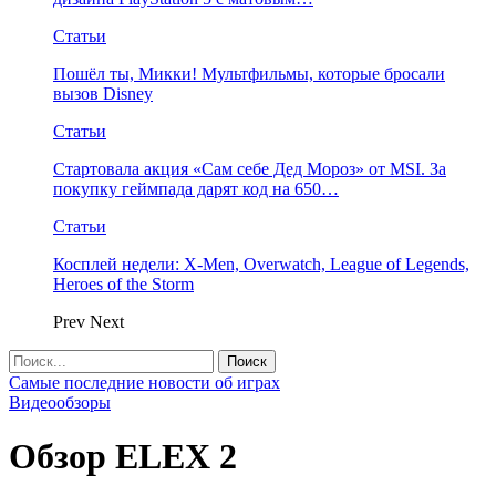
Статьи
Пошёл ты, Микки! Мультфильмы, которые бросали
вызов Disney
Статьи
Стартовала акция «Сам себе Дед Мороз» от MSI. За
покупку геймпада дарят код на 650…
Статьи
Косплей недели: X-Men, Overwatch, League of Legends,
Heroes of the Storm
Prev
Next
Самые последние новости об играх
Видеообзоры
Обзор ELEX 2