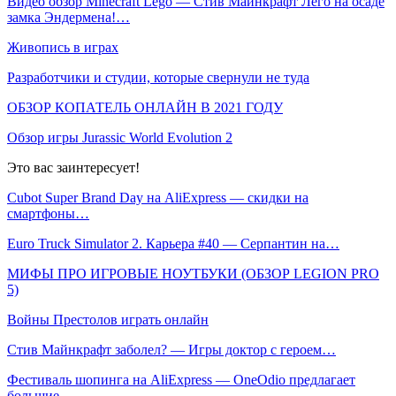
Видео обзор Minecraft Lego — Стив Майнкрафт Лего на осаде
замка Эндермена!…
Живопись в играх
Разработчики и студии, которые свернули не туда
ОБЗОР КОПАТЕЛЬ ОНЛАЙН В 2021 ГОДУ
Обзор игры Jurassic World Evolution 2
Это вас заинтересует!
Cubot Super Brand Day на AliExpress — скидки на
смартфоны…
Euro Truck Simulator 2. Карьера #40 — Серпантин на…
МИФЫ ПРО ИГРОВЫЕ НОУТБУКИ (ОБЗОР LEGION PRO
5)
Войны Престолов играть онлайн
Стив Майнкрафт заболел? — Игры доктор с героем…
Фестиваль шопинга на AliExpress — OneOdio предлагает
большие…