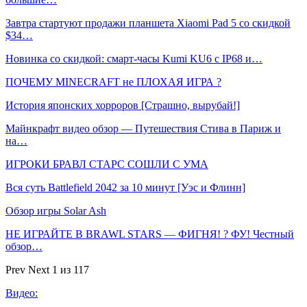
Завтра стартуют продажи планшета Xiaomi Pad 5 со скидкой
$34…
Новинка со скидкой: смарт-часы Kumi KU6 с IP68 и…
ПОЧЕМУ MINECRAFT не ПЛОХАЯ ИГРА ?
История японских хорроров [Страшно, вырубай!]
Майнкрафт видео обзор — Путешествия Стива в Париж и
на…
ИГРОКИ БРАВЛ СТАРС СОШЛИ С УМА
Вся суть Battlefield 2042 за 10 минут [Уэс и Флинн]
Обзор игры Solar Ash
НЕ ИГРАЙТЕ В BRAWL STARS — ФИГНЯ! ? ФУ! Честный
обзор…
Prev
Next
1 из 117
Видео: