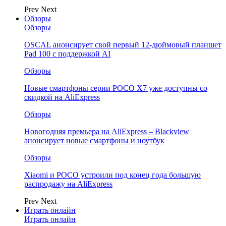
Prev
Next
Обзоры
Обзоры
OSCAL анонсирует свой первый 12-дюймовый планшет
Pad 100 с поддержкой AI
Обзоры
Новые смартфоны серии POCO X7 уже доступны со
скидкой на AliExpress
Обзоры
Новогодняя премьера на AliExpress – Blackview
анонсирует новые смартфоны и ноутбук
Обзоры
Xiaomi и POCO устроили под конец года большую
распродажу на AliExpress
Prev
Next
Играть онлайн
Играть онлайн