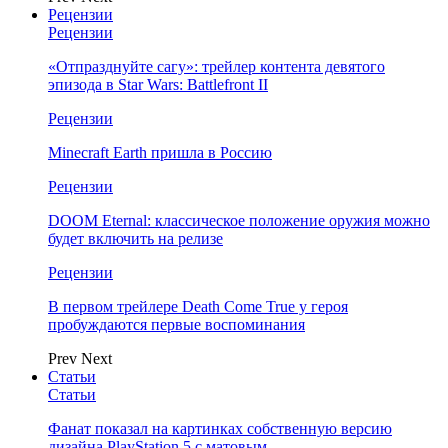
Рецензии
Рецензии
«Отпразднуйте сагу»: трейлер контента девятого
эпизода в Star Wars: Battlefront II
Рецензии
Minecraft Earth пришла в Россию
Рецензии
DOOM Eternal: классическое положение оружия можно
будет включить на релизе
Рецензии
В первом трейлере Death Come True у героя
пробуждаются первые воспоминания
Prev
Next
Статьи
Статьи
Фанат показал на картинках собственную версию
дизайна PlayStation 5 с матовым…