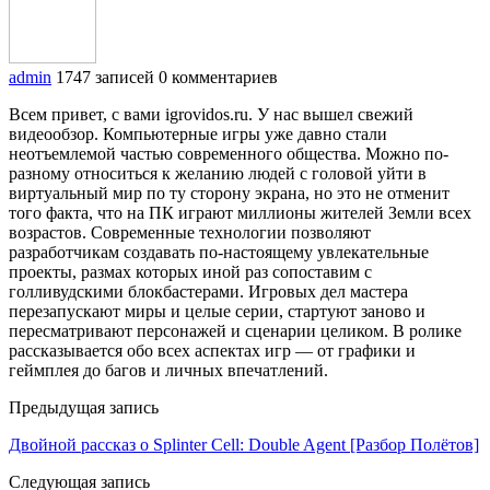
admin
1747 записей
0 комментариев
Всем привет, с вами igrovidos.ru. У нас вышел свежий
видеообзор. Компьютерные игры уже давно стали
неотъемлемой частью современного общества. Можно по-
разному относиться к желанию людей с головой уйти в
виртуальный мир по ту сторону экрана, но это не отменит
того факта, что на ПК играют миллионы жителей Земли всех
возрастов. Современные технологии позволяют
разработчикам создавать по-настоящему увлекательные
проекты, размах которых иной раз сопоставим с
голливудскими блокбастерами. Игровых дел мастера
перезапускают миры и целые серии, стартуют заново и
пересматривают персонажей и сценарии целиком. В ролике
рассказывается обо всех аспектах игр — от графики и
геймплея до багов и личных впечатлений.
Предыдущая запись
Двойной рассказ о Splinter Cell: Double Agent [Разбор Полётов]
Следующая запись