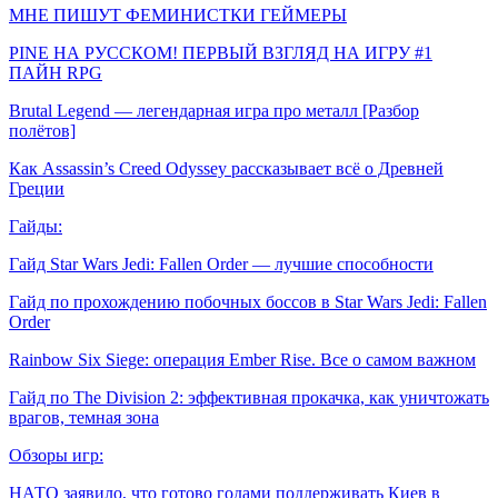
МНЕ ПИШУТ ФЕМИНИСТКИ ГЕЙМЕРЫ
PINE НА РУССКОМ! ПЕРВЫЙ ВЗГЛЯД НА ИГРУ #1
ПАЙН RPG
Brutal Legend — легендарная игра про металл [Разбор
полётов]
Как Assassin’s Creed Odyssey рассказывает всё о Древней
Греции
Гайды:
Гайд Star Wars Jedi: Fallen Order — лучшие способности
Гайд по прохождению побочных боссов в Star Wars Jedi: Fallen
Order
Rainbow Six Siege: операция Ember Rise. Все о самом важном
Гайд по The Division 2: эффективная прокачка, как уничтожать
врагов, темная зона
Обзоры игр:
НАТО заявило, что готово годами поддерживать Киев в