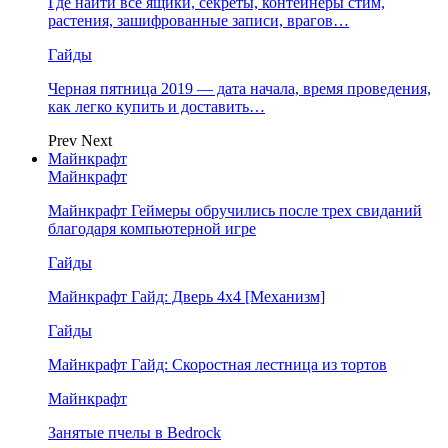
Где найти все ящики, секреты, контейнеры стим,
растения, зашифрованные записи, врагов…
Гайды
Черная пятница 2019 — дата начала, время проведения,
как легко купить и доставить…
Prev
Next
Майнкрафт
Майнкрафт
Майнкрафт Геймеры обручились после трех свиданий
благодаря компьютерной игре
Гайды
Майнкрафт Гайд: Дверь 4х4 [Механизм]
Гайды
Майнкрафт Гайд: Скоростная лестница из тортов
Майнкрафт
Занятые пчелы в Bedrock