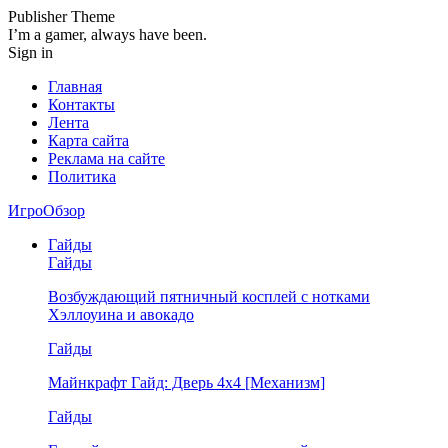
Publisher Theme
I’m a gamer, always have been.
Sign in
Главная
Контакты
Лента
Карта сайта
Реклама на сайте
Политика
ИгроОбзор
Гайды
Гайды
Возбуждающий пятничный косплей с нотками
Хэллоуина и авокадо
Гайды
Майнкрафт Гайд: Дверь 4х4 [Механизм]
Гайды