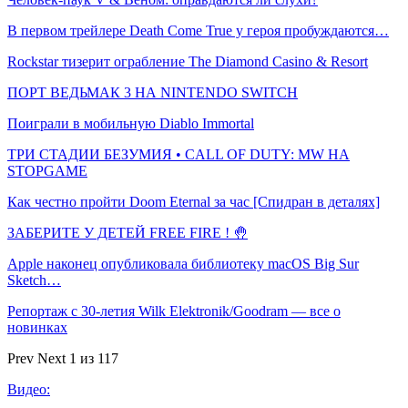
В первом трейлере Death Come True у героя пробуждаются…
Rockstar тизерит ограбление The Diamond Casino & Resort
ПОРТ ВЕДЬМАК 3 НА NINTENDO SWITCH
Поиграли в мобильную Diablo Immortal
ТРИ СТАДИИ БЕЗУМИЯ • CALL OF DUTY: MW НА
STOPGAME
Как честно пройти Doom Eternal за час [Спидран в деталях]
ЗАБЕРИТЕ У ДЕТЕЙ FREE FIRE ! 🤚
Apple наконец опубликовала библиотеку macOS Big Sur
Sketch…
Репортаж с 30-летия Wilk Elektronik/Goodram — все о
новинках
Prev
Next
1 из 117
Видео: