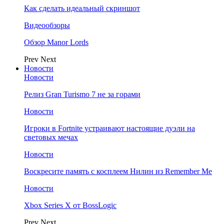
Как сделать идеальный скриншот
Видеообзоры
Обзор Manor Lords
Prev
Next
Новости
Новости
Релиз Gran Turismo 7 не за горами
Новости
Игроки в Fortnite устраивают настоящие дуэли на
световых мечах
Новости
Воскресите память с косплеем Нилин из Remember Me
Новости
Xbox Series X от BossLogic
Prev
Next