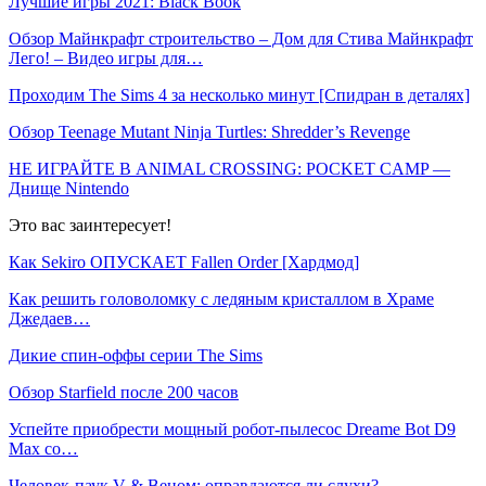
Лучшие игры 2021: Black Book
Обзор Майнкрафт строительство – Дом для Стива Майнкрафт
Лего! – Видео игры для…
Проходим The Sims 4 за несколько минут [Спидран в деталях]
Обзор Teenage Mutant Ninja Turtles: Shredder’s Revenge
НЕ ИГРАЙТЕ В ANIMAL CROSSING: POCKET CAMP —
Днище Nintendo
Это вас заинтересует!
Как Sekiro ОПУСКАЕТ Fallen Order [Хардмод]
Как решить головоломку с ледяным кристаллом в Храме
Джедаев…
Дикие спин-оффы серии The Sims
Обзор Starfield после 200 часов
Успейте приобрести мощный робот-пылесос Dreame Bot D9
Max со…
Человек-паук V & Веном: оправдаются ли слухи?