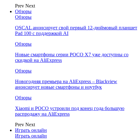
Prev
Next
Обзоры
Обзоры
OSCAL анонсирует свой первый 12-дюймовый планшет
Pad 100 с поддержкой AI
Обзоры
Новые смартфоны серии POCO X7 уже доступны со
скидкой на AliExpress
Обзоры
Новогодняя премьера на AliExpress – Blackview
анонсирует новые смартфоны и ноутбук
Обзоры
Xiaomi и POCO устроили под конец года большую
распродажу на AliExpress
Prev
Next
Играть онлайн
Играть онлайн