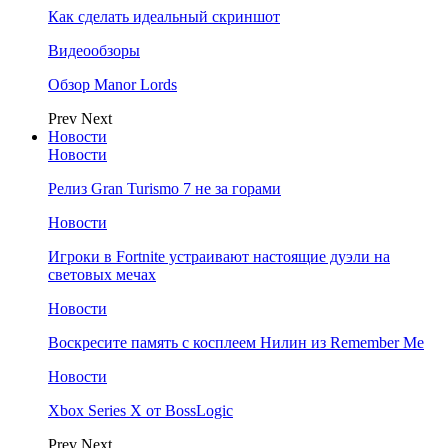
Как сделать идеальный скриншот
Видеообзоры
Обзор Manor Lords
Prev
Next
Новости
Новости
Релиз Gran Turismo 7 не за горами
Новости
Игроки в Fortnite устраивают настоящие дуэли на
световых мечах
Новости
Воскресите память с косплеем Нилин из Remember Me
Новости
Xbox Series X от BossLogic
Prev
Next