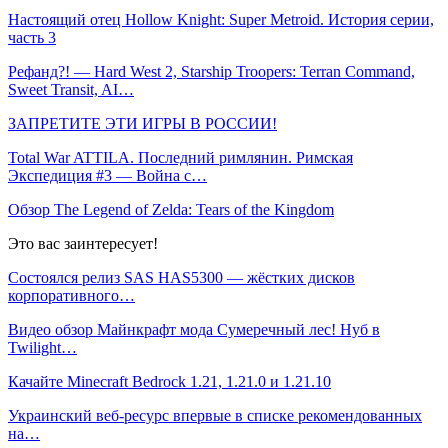
Настоящий отец Hollow Knight: Super Metroid. История серии,
часть 3
Рефанд?! — Hard West 2, Starship Troopers: Terran Command,
Sweet Transit, AI…
ЗАПРЕТИТЕ ЭТИ ИГРЫ В РОССИИ!
Total War ATTILA. Последний римлянин. Римская
Экспедиция #3 — Война с…
Обзор The Legend of Zelda: Tears of the Kingdom
Это вас заинтересует!
Состоялся релиз SAS HAS5300 — жёстких дисков
корпоративного…
Видео обзор Майнкрафт мода Сумеречный лес! Нуб в
Twilight…
Качайте Minecraft Bedrock 1.21, 1.21.0 и 1.21.10
Украинский веб-ресурс впервые в списке рекомендованных
на…