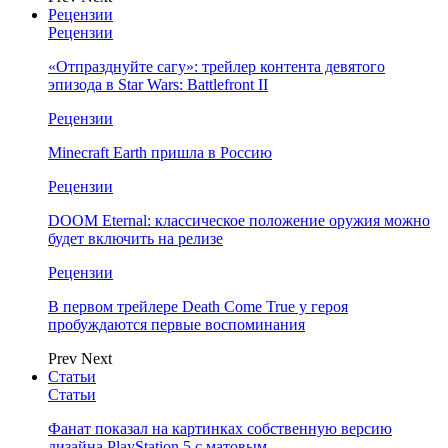
Рецензии
Рецензии
«Отпразднуйте сагу»: трейлер контента девятого
эпизода в Star Wars: Battlefront II
Рецензии
Minecraft Earth пришла в Россию
Рецензии
DOOM Eternal: классическое положение оружия можно
будет включить на релизе
Рецензии
В первом трейлере Death Come True у героя
пробуждаются первые воспоминания
Prev
Next
Статьи
Статьи
Фанат показал на картинках собственную версию
дизайна PlayStation 5 с матовым…