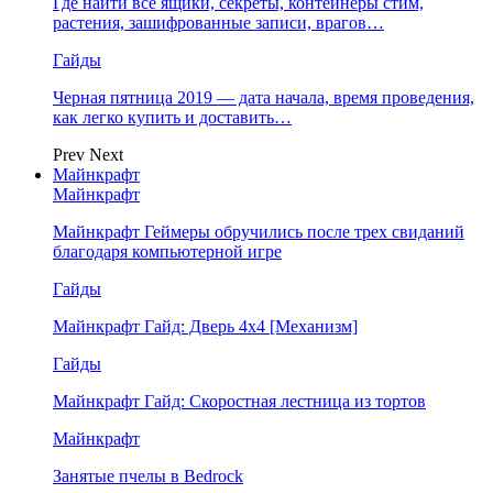
Где найти все ящики, секреты, контейнеры стим,
растения, зашифрованные записи, врагов…
Гайды
Черная пятница 2019 — дата начала, время проведения,
как легко купить и доставить…
Prev
Next
Майнкрафт
Майнкрафт
Майнкрафт Геймеры обручились после трех свиданий
благодаря компьютерной игре
Гайды
Майнкрафт Гайд: Дверь 4х4 [Механизм]
Гайды
Майнкрафт Гайд: Скоростная лестница из тортов
Майнкрафт
Занятые пчелы в Bedrock