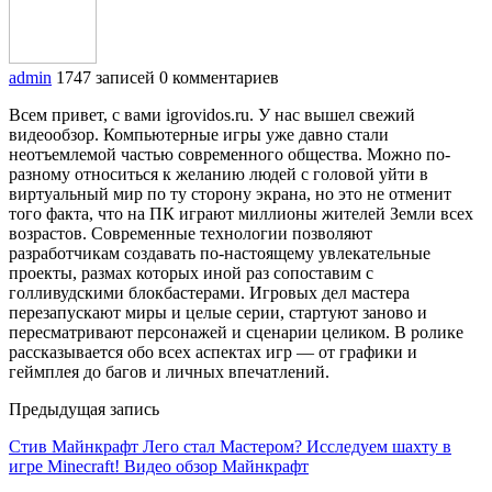
admin
1747 записей
0 комментариев
Всем привет, с вами igrovidos.ru. У нас вышел свежий
видеообзор. Компьютерные игры уже давно стали
неотъемлемой частью современного общества. Можно по-
разному относиться к желанию людей с головой уйти в
виртуальный мир по ту сторону экрана, но это не отменит
того факта, что на ПК играют миллионы жителей Земли всех
возрастов. Современные технологии позволяют
разработчикам создавать по-настоящему увлекательные
проекты, размах которых иной раз сопоставим с
голливудскими блокбастерами. Игровых дел мастера
перезапускают миры и целые серии, стартуют заново и
пересматривают персонажей и сценарии целиком. В ролике
рассказывается обо всех аспектах игр — от графики и
геймплея до багов и личных впечатлений.
Предыдущая запись
Стив Майнкрафт Лего стал Мастером? Исследуем шахту в
игре Minecraft! Видео обзор Майнкрафт