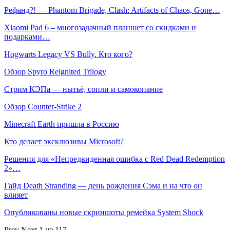
Рефанд?! — Phantom Brigade, Clash: Artifacts of Chaos, Gone…
Xiaomi Pad 6 – многозадачный планшет со скидками и
подарками…
Hogwarts Legacy VS Bully. Кто кого?
Обзор Spyro Reignited Trilogy
Стрим КЭПа — нытьё, сопли и самокопание
Обзор Counter-Strike 2
Minecraft Earth пришла в Россию
Кто делает эксклюзивы Microsoft?
Решения для «Непредвиденная ошибка с Red Dead Redemption
2»…
Гайд Death Stranding — день рождения Сэма и на что он
влияет
Опубликованы новые скриншоты ремейка System Shock
Prev
Next
1 из 117