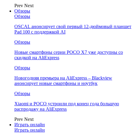
Prev
Next
Обзоры
Обзоры
OSCAL анонсирует свой первый 12-дюймовый планшет
Pad 100 с поддержкой AI
Обзоры
Новые смартфоны серии POCO X7 уже доступны со
скидкой на AliExpress
Обзоры
Новогодняя премьера на AliExpress – Blackview
анонсирует новые смартфоны и ноутбук
Обзоры
Xiaomi и POCO устроили под конец года большую
распродажу на AliExpress
Prev
Next
Играть онлайн
Играть онлайн