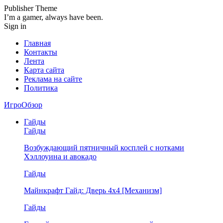
Publisher Theme
I’m a gamer, always have been.
Sign in
Главная
Контакты
Лента
Карта сайта
Реклама на сайте
Политика
ИгроОбзор
Гайды
Гайды
Возбуждающий пятничный косплей с нотками
Хэллоуина и авокадо
Гайды
Майнкрафт Гайд: Дверь 4х4 [Механизм]
Гайды