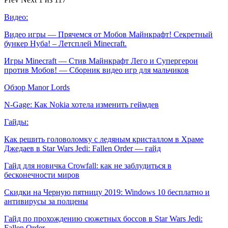
Видео:
Видео игры — Прячемся от Мобов Майнкрафт! Секретный
бункер Нуба! – Летсплей Minecraft.
Игры Minecraft — Стив Майнкрафт Лего и Супергерои
против Мобов! — Сборник видео игр для мальчиков
Обзор Manor Lords
N-Gage: Как Nokia хотела изменить геймдев
Гайды:
Как решить головоломку с ледяным кристаллом в Храме
Джедаев в Star Wars Jedi: Fallen Order — гайд
Гайд для новичка Crowfall: как не заблудиться в
бесконечности миров
Скидки на Черную пятницу 2019: Windows 10 бесплатно и
антивирусы за полцены
Гайд по прохождению сюжетных боссов в Star Wars Jedi:
Fallen Order