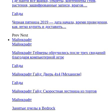
Где найти все ящики, секреты, контейнеры стим,
растения, зашифрованные записи, врагов…
Гайды
Черная пятница 2019 — дата начала, время проведения,
как легко купить и доставить…
Prev
Next
Майнкрафт
Майнкрафт
Майнкрафт Геймеры обручились после трех свиданий
благодаря компьютерной игре
Гайды
Майнкрафт Гайд: Дверь 4х4 [Механизм]
Гайды
Майнкрафт Гайд: Скоростная лестница из тортов
Майнкрафт
Занятые пчелы в Bedrock