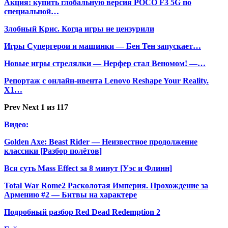
Акция: купить глобальную версия POCO F3 5G по
специальной…
Злобный Крис. Когда игры не цензурили
Игры Супергерои и машинки — Бен Тен запускает…
Новые игры стрелялки — Нерфер стал Веномом! —…
Репортаж с онлайн-ивента Lenovo Reshape Your Reality.
X1…
Prev
Next
1 из 117
Видео:
Golden Axe: Beast Rider — Неизвестное продолжение
классики [Разбор полётов]
Вся суть Mass Effect за 8 минут [Уэс и Флинн]
Total War Rome2 Расколотая Империя. Прохождение за
Армению #2 — Битвы на характере
Подробный разбор Red Dead Redemption 2