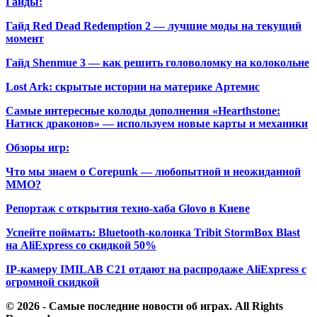
Гайды:
Гайд Red Dead Redemption 2 — лучшие моды на текущий
момент
Гайд Shenmue 3 — как решить головоломку на колокольне
Lost Ark: скрытые истории на материке Артемис
Самые интересные колоды дополнения «Hearthstone:
Натиск драконов» — используем новые карты и механики
Обзоры игр:
Что мы знаем о Corepunk — любопытной и неожиданной
MMO?
Репортаж с открытия техно-хаба Glovo в Киеве
Успейте поймать: Bluetooth-колонка Tribit StormBox Blast
на AliExpress со скидкой 50%
IP-камеру IMILAB C21 отдают на распродаже AliExpress с
огромной скидкой
© 2026 - Самые последние новости об играх. All Rights