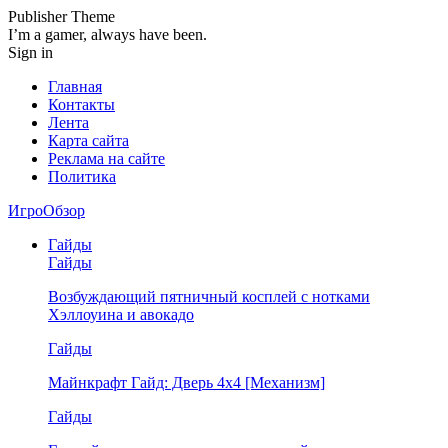
Publisher Theme
I’m a gamer, always have been.
Sign in
Главная
Контакты
Лента
Карта сайта
Реклама на сайте
Политика
ИгроОбзор
Гайды
Гайды
Возбуждающий пятничный косплей с нотками
Хэллоуина и авокадо
Гайды
Майнкрафт Гайд: Дверь 4х4 [Механизм]
Гайды