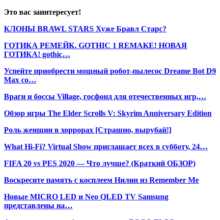
Это вас заинтересует!
КЛОНЫ BRAWL STARS Хуже Бравл Старс?
ГОТИКА РЕМЕЙК. GOTHIC 1 REMAKE! НОВАЯ
ГОТИКА! gothic…
Успейте приобрести мощный робот-пылесос Dreame Bot D9
Max со…
Враги и боссы Village, госфонд для отечественных игр,…
Обзор игры The Elder Scrolls V: Skyrim Anniversary Edition
Роль женщин в хоррорах [Страшно, вырубай!]
What Hi-Fi? Virtual Show приглашает всех в субботу, 24…
FIFA 20 vs PES 2020 — Что лучше? (Краткий ОБЗОР)
Воскресите память с косплеем Нилин из Remember Me
Новые MICRO LED и Neo QLED TV Samsung
представлены на…