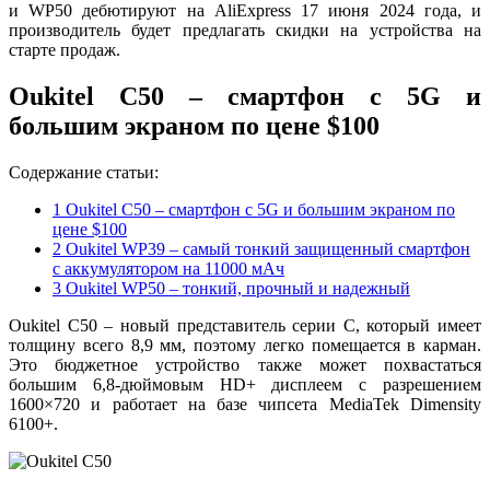
и WP50 дебютируют на AliExpress 17 июня 2024 года, и
производитель будет предлагать скидки на устройства на
старте продаж.
Oukitel C50 – смартфон с 5G и
большим экраном по цене $100
Содержание статьи:
1
Oukitel C50 – смартфон с 5G и большим экраном по
цене $100
2
Oukitel WP39 – самый тонкий защищенный смартфон
с аккумулятором на 11000 мАч
3
Oukitel WP50 – тонкий, прочный и надежный
Oukitel C50 – новый представитель серии C, который имеет
толщину всего 8,9 мм, поэтому легко помещается в карман.
Это бюджетное устройство также может похвастаться
большим 6,8-дюймовым HD+ дисплеем с разрешением
1600×720 и работает на базе чипсета MediaTek Dimensity
6100+.