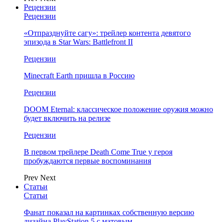
Рецензии
Рецензии
«Отпразднуйте сагу»: трейлер контента девятого
эпизода в Star Wars: Battlefront II
Рецензии
Minecraft Earth пришла в Россию
Рецензии
DOOM Eternal: классическое положение оружия можно
будет включить на релизе
Рецензии
В первом трейлере Death Come True у героя
пробуждаются первые воспоминания
Prev
Next
Статьи
Статьи
Фанат показал на картинках собственную версию
дизайна PlayStation 5 с матовым…