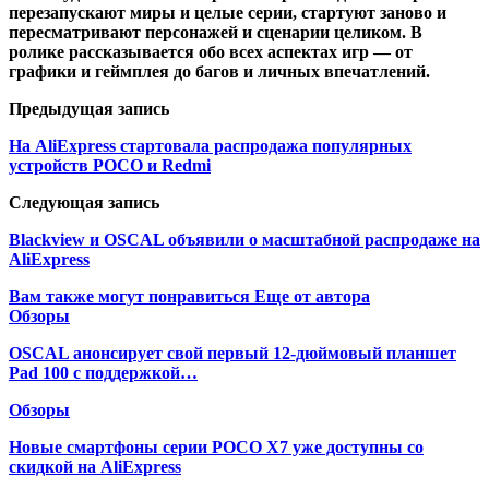
перезапускают миры и целые серии, стартуют заново и
пересматривают персонажей и сценарии целиком. В
ролике рассказывается обо всех аспектах игр — от
графики и геймплея до багов и личных впечатлений.
Предыдущая запись
На AliExpress стартовала распродажа популярных
устройств POCO и Redmi
Следующая запись
Blackview и OSCAL объявили о масштабной распродаже на
AliExpress
Вам также могут понравиться
Еще от автора
Обзоры
OSCAL анонсирует свой первый 12-дюймовый планшет
Pad 100 с поддержкой…
Обзоры
Новые смартфоны серии POCO X7 уже доступны со
скидкой на AliExpress