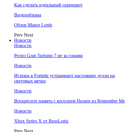
Как сделать идеальный скриншот
Видеообзоры
Обзор Manor Lords
Prev
Next
Новости
Новости
Релиз Gran Turismo 7 не за горами
Новости
Игроки в Fortnite устраивают настоящие дуэли на
световых мечах
Новости
Воскресите память с косплеем Нилин из Remember Me
Новости
Xbox Series X от BossLogic
Prev
Next