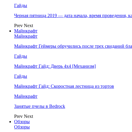
Гайды
Черная пятница 2019 — дата начала, время проведения, к
Prev
Next
Майнкрафт
Майнкрафт
Майнкрафт Геймеры обручились после трех свиданий бл
Гайды
Майнкрафт Гайд: Дверь 4х4 [Механизм]
Гайды
Майнкрафт Гайд: Скоростная лестница из тортов
Майнкрафт
Занятые пчелы в Bedrock
Prev
Next
Обзоры
Обзоры