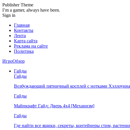
Publisher Theme
I’m a gamer, always have been.
Sign in
Главная
Контакты
Лента
Карта сайта
Реклама на сайте
Политика
ИгроОбзор
Гайды
Гайды
Возбуждающий пятничный косплей с нотками Хэллоуина
Гайды
Майнкрафт Гайд: Дверь 4х4 [Механизм]
Гайды
Где найти все ящики, секреты, контейнеры стим, растен