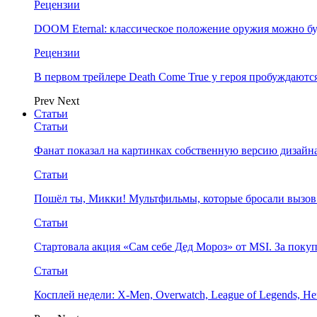
Рецензии
DOOM Eternal: классическое положение оружия можно бу
Рецензии
В первом трейлере Death Come True у героя пробуждают
Prev
Next
Статьи
Статьи
Фанат показал на картинках собственную версию дизайна
Статьи
Пошёл ты, Микки! Мультфильмы, которые бросали вызов
Статьи
Стартовала акция «Сам себе Дед Мороз» от MSI. За поку
Статьи
Косплей недели: X-Men, Overwatch, League of Legends, Her