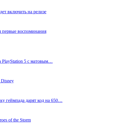
дет включить на релизе
ся первые воспоминания
 PlayStation 5 с матовым…
 Disney
пку геймпада дарят код на 650…
oes of the Storm