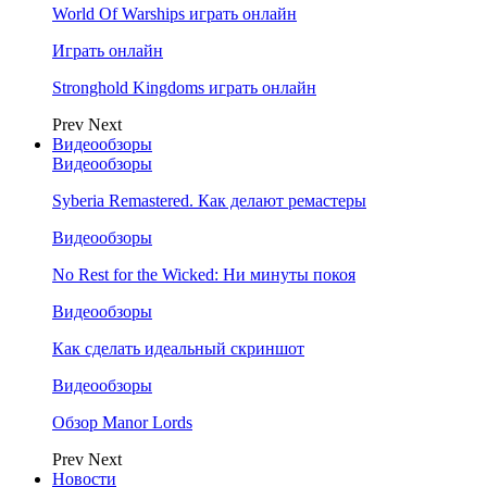
World Of Warships играть онлайн
Играть онлайн
Stronghold Kingdoms играть онлайн
Prev
Next
Видеообзоры
Видеообзоры
Syberia Remastered. Как делают ремастеры
Видеообзоры
No Rest for the Wicked: Ни минуты покоя
Видеообзоры
Как сделать идеальный скриншот
Видеообзоры
Обзор Manor Lords
Prev
Next
Новости