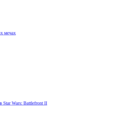
ых мечах
tar Wars: Battlefront II