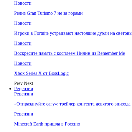
Новости
Релиз Gran Turismo 7 не за горами
Новости
Игроки в Fortnite устраивают настоящие дуэли на светов
Новости
Воскресите память с косплеем Нилин из Remember Me
Новости
Xbox Series X от BossLogic
Prev
Next
Рецензии
Рецензии
«Отпразднуйте сагу»: трейлер контента девятого эпизода в S
Рецензии
Minecraft Earth пришла в Россию