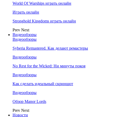
World Of Warships играть онлайн
Играть онлайн
Stronghold Kingdoms играть онлайн
Prev
Next
Видеообзоры
Видеообзоры
Syberia Remastered. Как делают ремастеры
Видеообзоры
No Rest for the Wicked: Ни минуты покоя
Видеообзоры
Как сделать идеальный скриншот
Видеообзоры
Обзор Manor Lords
Prev
Next
Новости