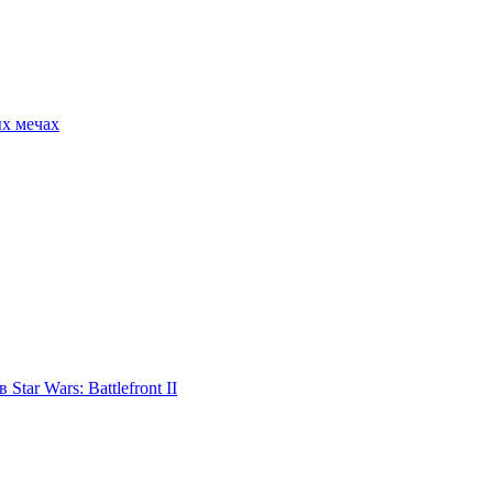
ых мечах
tar Wars: Battlefront II