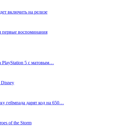
дет включить на релизе
ся первые воспоминания
 PlayStation 5 с матовым…
 Disney
пку геймпада дарят код на 650…
oes of the Storm