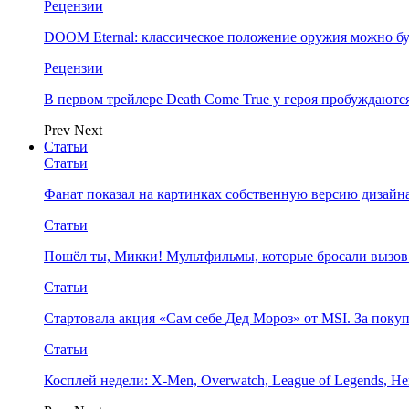
Рецензии
DOOM Eternal: классическое положение оружия можно бу
Рецензии
В первом трейлере Death Come True у героя пробуждают
Prev
Next
Статьи
Статьи
Фанат показал на картинках собственную версию дизайна
Статьи
Пошёл ты, Микки! Мультфильмы, которые бросали вызов
Статьи
Стартовала акция «Сам себе Дед Мороз» от MSI. За поку
Статьи
Косплей недели: X-Men, Overwatch, League of Legends, Her