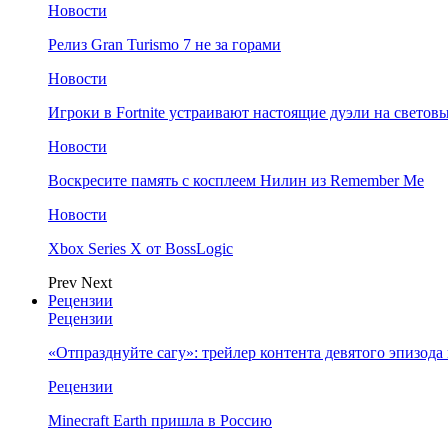
Новости
Релиз Gran Turismo 7 не за горами
Новости
Игроки в Fortnite устраивают настоящие дуэли на светов
Новости
Воскресите память с косплеем Нилин из Remember Me
Новости
Xbox Series X от BossLogic
Prev
Next
Рецензии
Рецензии
«Отпразднуйте сагу»: трейлер контента девятого эпизода в S
Рецензии
Minecraft Earth пришла в Россию