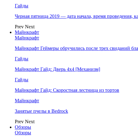
Гайды
Черная пятница 2019 — дата начала, время проведения, к
Prev
Next
Майнкрафт
Майнкрафт
Майнкрафт Геймеры обручились после трех свиданий бл
Гайды
Майнкрафт Гайд: Дверь 4х4 [Механизм]
Гайды
Майнкрафт Гайд: Скоростная лестница из тортов
Майнкрафт
Занятые пчелы в Bedrock
Prev
Next
Обзоры
Обзоры