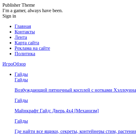
Publisher Theme
I’m a gamer, always have been.
Sign in
Главная
Контакты
Лента
Карта сайта
Реклама на сайте
Политика
ИгроОбзор
Гайды
Гайды
Возбуждающий пятничный косплей с нотками Хэллоуина
Гайды
Майнкрафт Гайд: Дверь 4х4 [Механизм]
Гайды
Где найти все ящики, секреты, контейнеры стим, растен