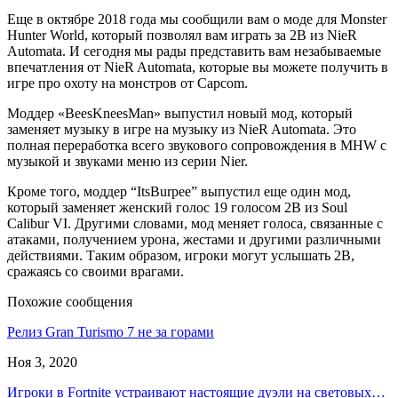
Еще в октябре 2018 года мы сообщили вам о моде для Monster
Hunter World, который позволял вам играть за 2B из NieR
Automata. И сегодня мы рады представить вам незабываемые
впечатления от NieR Automata, которые вы можете получить в
игре про охоту на монстров от Capcom.
Моддер «BeesKneesMan» выпустил новый мод, который
заменяет музыку в игре на музыку из NieR Automata. Это
полная переработка всего звукового сопровождения в MHW с
музыкой и звуками меню из серии Nier.
Кроме того, моддер “ItsBurpee” выпустил еще один мод,
который заменяет женский голос 19 голосом 2B из Soul
Calibur VI. Другими словами, мод меняет голоса, связанные с
атаками, получением урона, жестами и другими различными
действиями. Таким образом, игроки могут услышать 2B,
сражаясь со своими врагами.
Похожие сообщения
Релиз Gran Turismo 7 не за горами
Ноя 3, 2020
Игроки в Fortnite устраивают настоящие дуэли на световых…