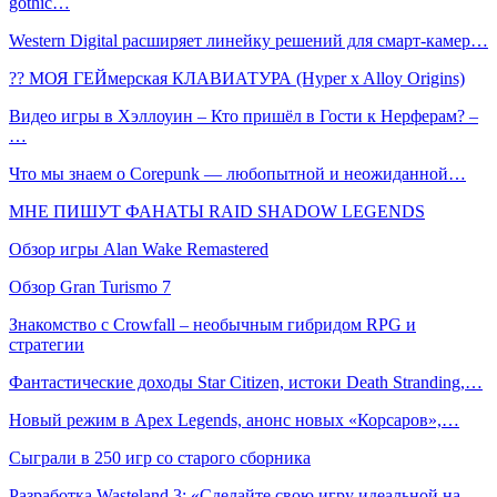
gothic…
Western Digital расширяет линейку решений для смарт-камер…
?️‍? МОЯ ГЕЙмерская КЛАВИАТУРА (Hyper x Alloy Origins)
Видео игры в Хэллоуин – Кто пришёл в Гости к Нерферам? –
…
Что мы знаем о Corepunk — любопытной и неожиданной…
МНЕ ПИШУТ ФАНАТЫ RAID SHADOW LEGENDS
Обзор игры Alan Wake Remastered
Обзор Gran Turismo 7
Знакомство с Crowfall – необычным гибридом RPG и
стратегии
Фантастические доходы Star Citizen, истоки Death Stranding,…
Новый режим в Apex Legends, анонс новых «Корсаров»,…
Сыграли в 250 игр со старого сборника
Разработка Wasteland 3: «Сделайте свою игру идеальной на…