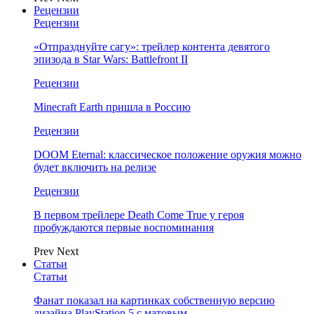
Рецензии
Рецензии
«Отпразднуйте сагу»: трейлер контента девятого
эпизода в Star Wars: Battlefront II
Рецензии
Minecraft Earth пришла в Россию
Рецензии
DOOM Eternal: классическое положение оружия можно
будет включить на релизе
Рецензии
В первом трейлере Death Come True у героя
пробуждаются первые воспоминания
Prev
Next
Статьи
Статьи
Фанат показал на картинках собственную версию
дизайна PlayStation 5 с матовым…