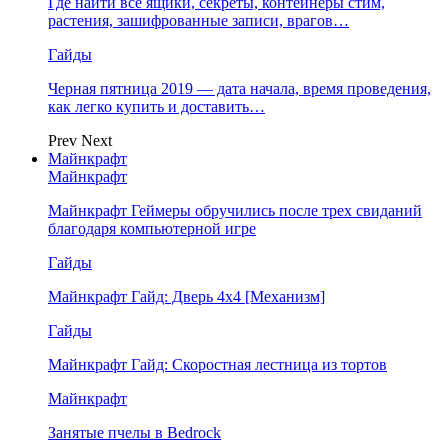
Где найти все ящики, секреты, контейнеры стим,
растения, зашифрованные записи, врагов…
Гайды
Черная пятница 2019 — дата начала, время проведения,
как легко купить и доставить…
Prev
Next
Майнкрафт
Майнкрафт
Майнкрафт Геймеры обручились после трех свиданий
благодаря компьютерной игре
Гайды
Майнкрафт Гайд: Дверь 4х4 [Механизм]
Гайды
Майнкрафт Гайд: Скоростная лестница из тортов
Майнкрафт
Занятые пчелы в Bedrock