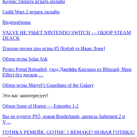
Кодекс Пирата играть онлайн
Guild Wars 2 играть онлайн
Видеообзоры
VALVE НЕ УБЬЕТ NINTENDO SWITCH — ОБЗОР STEAM
DEACK
Плохие песни про игры #5 [Бэбэй vs Иван Лоев]
Обзор игры Solar Ash
Релиз Portal Reloaded, уход Джеффа Каплана из Blizzard, Mass
Effect без дисков,…
Обзор игры Marvel’s Guardians of the Galaxy
Это вас заинтересует!
Обзор Song of Horror — Episodes 1-2
Вы не купите PS5, новая Borderlands, анонсы Judgment 2 и
V…
ГОТИКА РЕМЕЙК. GOTHIC 1 REMAKE! НОВАЯ ГОТИКА!