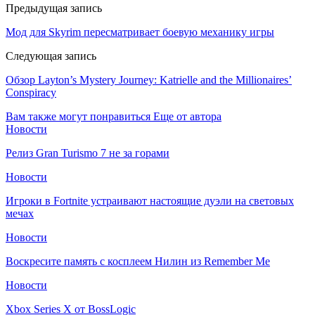
Предыдущая запись
Мод для Skyrim пересматривает боевую механику игры
Следующая запись
Обзор Layton’s Mystery Journey: Katrielle and the Millionaires’
Conspiracy
Вам также могут понравиться
Еще от автора
Новости
Релиз Gran Turismo 7 не за горами
Новости
Игроки в Fortnite устраивают настоящие дуэли на световых
мечах
Новости
Воскресите память с косплеем Нилин из Remember Me
Новости
Xbox Series X от BossLogic