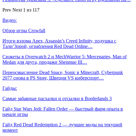
Prev
Next
1 из 117
Видео:
Обзор игры Crowfall
Итоги взлома Apex, Assassin’s Creed Infinity, подушка с
Тали’Зорой, ограбления Red Dead Online…
Сюжеты в Overwatch 2 и MechWarrior 5: Mercenaries, Man of
Medan для друга, продажи Shenmue III…
Переосмысление Dead Space, Sonic в Minecraft, Cyberpunk
2077 снова в PS Store, Швеция VS киберспорт…
Гайды:
Самые забавные пасхалки и отсылки в Borderlands 3
Гайд Star Wars Jedi: Fallen Order — быстрый фарм опыта в
начале игры
Гайд Red Dead Redemption 2 — лучшие моды на текущий
момент