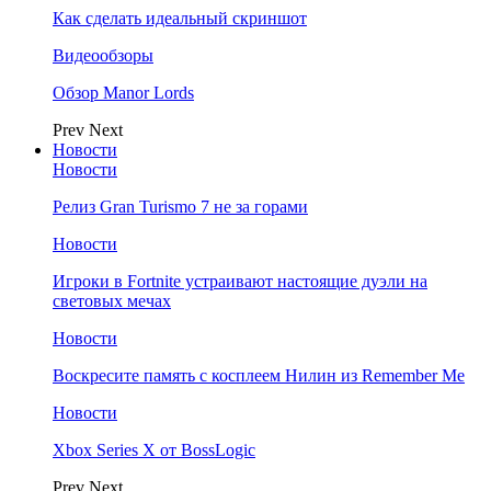
Как сделать идеальный скриншот
Видеообзоры
Обзор Manor Lords
Prev
Next
Новости
Новости
Релиз Gran Turismo 7 не за горами
Новости
Игроки в Fortnite устраивают настоящие дуэли на
световых мечах
Новости
Воскресите память с косплеем Нилин из Remember Me
Новости
Xbox Series X от BossLogic
Prev
Next