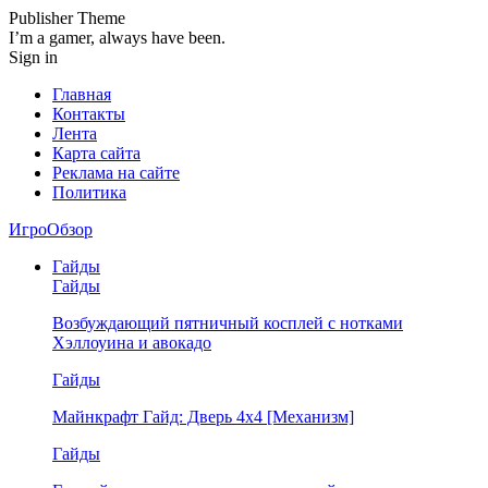
Publisher Theme
I’m a gamer, always have been.
Sign in
Главная
Контакты
Лента
Карта сайта
Реклама на сайте
Политика
ИгроОбзор
Гайды
Гайды
Возбуждающий пятничный косплей с нотками
Хэллоуина и авокадо
Гайды
Майнкрафт Гайд: Дверь 4х4 [Механизм]
Гайды