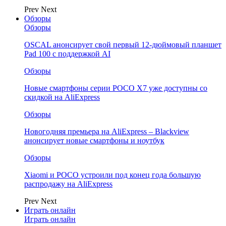
Prev
Next
Обзоры
Обзоры
OSCAL анонсирует свой первый 12-дюймовый планшет
Pad 100 с поддержкой AI
Обзоры
Новые смартфоны серии POCO X7 уже доступны со
скидкой на AliExpress
Обзоры
Новогодняя премьера на AliExpress – Blackview
анонсирует новые смартфоны и ноутбук
Обзоры
Xiaomi и POCO устроили под конец года большую
распродажу на AliExpress
Prev
Next
Играть онлайн
Играть онлайн