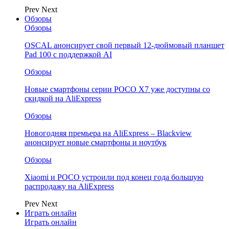
Prev
Next
Обзоры
Обзоры
OSCAL анонсирует свой первый 12-дюймовый планшет
Pad 100 с поддержкой AI
Обзоры
Новые смартфоны серии POCO X7 уже доступны со
скидкой на AliExpress
Обзоры
Новогодняя премьера на AliExpress – Blackview
анонсирует новые смартфоны и ноутбук
Обзоры
Xiaomi и POCO устроили под конец года большую
распродажу на AliExpress
Prev
Next
Играть онлайн
Играть онлайн