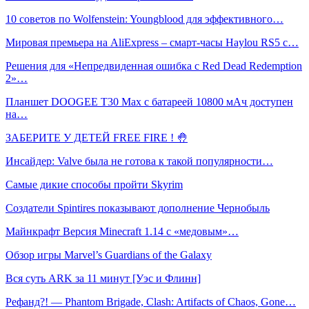
10 советов по Wolfenstein: Youngblood для эффективного…
Мировая премьера на AliExpress – смарт-часы Haylou RS5 с…
Решения для «Непредвиденная ошибка с Red Dead Redemption
2»…
Планшет DOOGEE T30 Max с батареей 10800 мАч доступен
на…
ЗАБЕРИТЕ У ДЕТЕЙ FREE FIRE ! 🤚
Инсайдер: Valve была не готова к такой популярности…
Самые дикие способы пройти Skyrim
Создатели Spintires показывают дополнение Чернобыль
Майнкрафт Версия Minecraft 1.14 с «медовым»…
Обзор игры Marvel’s Guardians of the Galaxy
Вся суть ARK за 11 минут [Уэс и Флинн]
Рефанд?! — Phantom Brigade, Clash: Artifacts of Chaos, Gone…