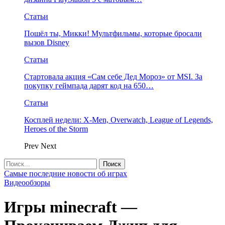
Статьи
Пошёл ты, Микки! Мультфильмы, которые бросали
вызов Disney
Статьи
Стартовала акция «Сам себе Дед Мороз» от MSI. За
покупку геймпада дарят код на 650…
Статьи
Косплей недели: X-Men, Overwatch, League of Legends,
Heroes of the Storm
Prev
Next
Самые последние новости об играх
Видеообзоры
Игры minecraft —