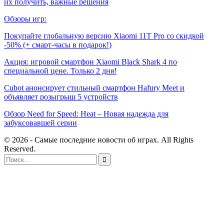
их получить, важные решения
Обзоры игр:
Покупайте глобальную версию Xiaomi 11T Pro со скидкой
-50% (+ смарт-часы в подарок!)
Акция: игровой смартфон Xiaomi Black Shark 4 по
специальной цене. Только 2 дня!
Cubot анонсирует стильный смартфон Hafury Meet и
объявляет розыгрыш 5 устройств
Обзор Need for Speed: Heat – Новая надежда для
забуксовавшей серии
© 2026 - Самые последние новости об играх. All Rights
Reserved.