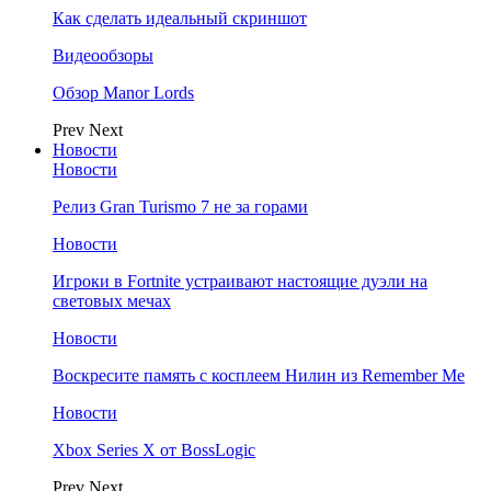
Как сделать идеальный скриншот
Видеообзоры
Обзор Manor Lords
Prev
Next
Новости
Новости
Релиз Gran Turismo 7 не за горами
Новости
Игроки в Fortnite устраивают настоящие дуэли на
световых мечах
Новости
Воскресите память с косплеем Нилин из Remember Me
Новости
Xbox Series X от BossLogic
Prev
Next