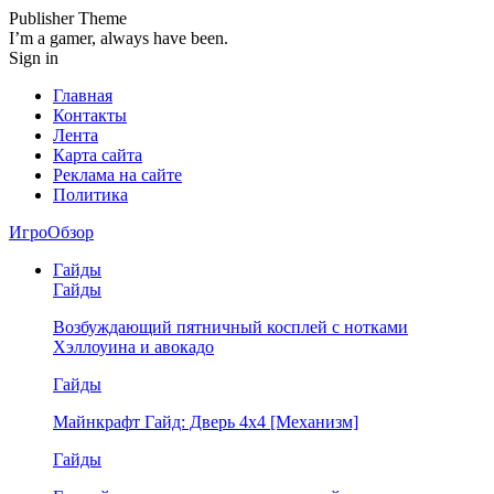
Publisher Theme
I’m a gamer, always have been.
Sign in
Главная
Контакты
Лента
Карта сайта
Реклама на сайте
Политика
ИгроОбзор
Гайды
Гайды
Возбуждающий пятничный косплей с нотками
Хэллоуина и авокадо
Гайды
Майнкрафт Гайд: Дверь 4х4 [Механизм]
Гайды