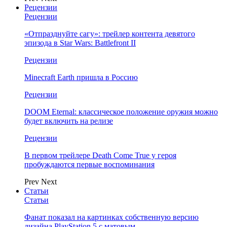
Рецензии
Рецензии
«Отпразднуйте сагу»: трейлер контента девятого
эпизода в Star Wars: Battlefront II
Рецензии
Minecraft Earth пришла в Россию
Рецензии
DOOM Eternal: классическое положение оружия можно
будет включить на релизе
Рецензии
В первом трейлере Death Come True у героя
пробуждаются первые воспоминания
Prev
Next
Статьи
Статьи
Фанат показал на картинках собственную версию
дизайна PlayStation 5 с матовым…