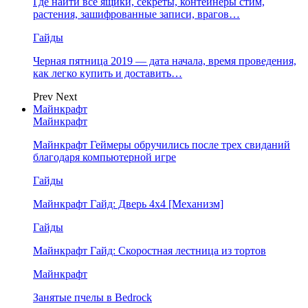
Где найти все ящики, секреты, контейнеры стим,
растения, зашифрованные записи, врагов…
Гайды
Черная пятница 2019 — дата начала, время проведения,
как легко купить и доставить…
Prev
Next
Майнкрафт
Майнкрафт
Майнкрафт Геймеры обручились после трех свиданий
благодаря компьютерной игре
Гайды
Майнкрафт Гайд: Дверь 4х4 [Механизм]
Гайды
Майнкрафт Гайд: Скоростная лестница из тортов
Майнкрафт
Занятые пчелы в Bedrock