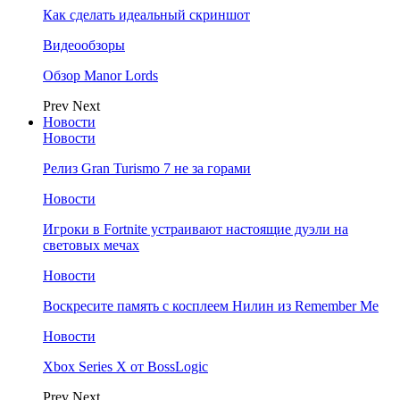
Как сделать идеальный скриншот
Видеообзоры
Обзор Manor Lords
Prev
Next
Новости
Новости
Релиз Gran Turismo 7 не за горами
Новости
Игроки в Fortnite устраивают настоящие дуэли на
световых мечах
Новости
Воскресите память с косплеем Нилин из Remember Me
Новости
Xbox Series X от BossLogic
Prev
Next