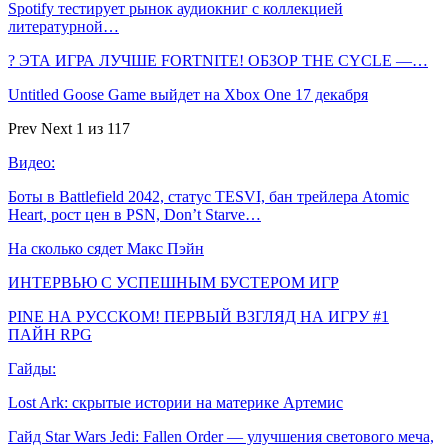
Spotify тестирует рынок аудиокниг с коллекцией
литературной…
? ЭТА ИГРА ЛУЧШЕ FORTNITE! ОБЗОР THE CYCLE —…
Untitled Goose Game выйдет на Xbox One 17 декабря
Prev
Next
1 из 117
Видео:
Боты в Battlefield 2042, статус TESVI, бан трейлера Atomic
Heart, рост цен в PSN, Don’t Starve…
На сколько сядет Макс Пэйн
ИНТЕРВЬЮ С УСПЕШНЫМ БУСТЕРОМ ИГР
PINE НА РУССКОМ! ПЕРВЫЙ ВЗГЛЯД НА ИГРУ #1
ПАЙН RPG
Гайды:
Lost Ark: скрытые истории на материке Артемис
Гайд Star Wars Jedi: Fallen Order — улучшения светового меча,