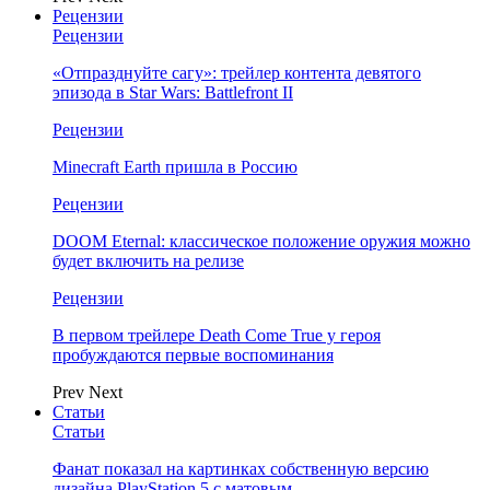
Рецензии
Рецензии
«Отпразднуйте сагу»: трейлер контента девятого
эпизода в Star Wars: Battlefront II
Рецензии
Minecraft Earth пришла в Россию
Рецензии
DOOM Eternal: классическое положение оружия можно
будет включить на релизе
Рецензии
В первом трейлере Death Come True у героя
пробуждаются первые воспоминания
Prev
Next
Статьи
Статьи
Фанат показал на картинках собственную версию
дизайна PlayStation 5 с матовым…