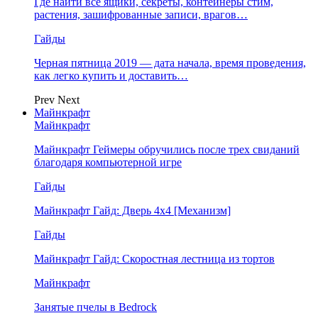
Где найти все ящики, секреты, контейнеры стим,
растения, зашифрованные записи, врагов…
Гайды
Черная пятница 2019 — дата начала, время проведения,
как легко купить и доставить…
Prev
Next
Майнкрафт
Майнкрафт
Майнкрафт Геймеры обручились после трех свиданий
благодаря компьютерной игре
Гайды
Майнкрафт Гайд: Дверь 4х4 [Механизм]
Гайды
Майнкрафт Гайд: Скоростная лестница из тортов
Майнкрафт
Занятые пчелы в Bedrock