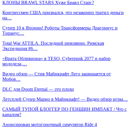
КЛОНЫ BRAWL STARS Хуже Бравл Старс?
Конгрессмен США признался, что незаконно тратил деньги
на…
Супер 10 в Японии! Роботы Трансформеры Драгониус и
Тиранус…
Total War ATTILA. Последний римлянин. Римская
Экспедиция #6…
«Врата Обливиона» в TESO, Cyberpunk 2077 и набор
мододела,…
Видео обзор — Стив Майнкрафт Лего защищается от
Мобов…
DLC для Doom Eternal — это плохо
Летсплей Супер Марио в Майнкрафт! — Видео обзор игры…
САМЫЙ ТУПОЙ БЛОГГЕР ПО ГЕНШИН ИМПАКТ / Что с
каналом?
Анонсирован мотогоночный симулятор Ride 4