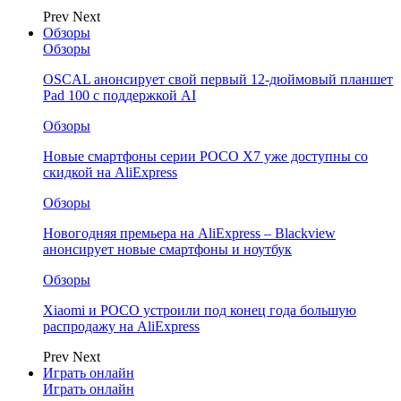
Prev
Next
Обзоры
Обзоры
OSCAL анонсирует свой первый 12-дюймовый планшет
Pad 100 с поддержкой AI
Обзоры
Новые смартфоны серии POCO X7 уже доступны со
скидкой на AliExpress
Обзоры
Новогодняя премьера на AliExpress – Blackview
анонсирует новые смартфоны и ноутбук
Обзоры
Xiaomi и POCO устроили под конец года большую
распродажу на AliExpress
Prev
Next
Играть онлайн
Играть онлайн