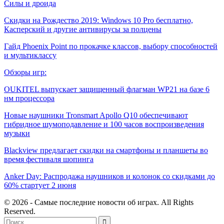
Силы и дроида
Скидки на Рождество 2019: Windows 10 Pro бесплатно,
Касперский и другие антивирусы за полцены
Гайд Phoenix Point по прокачке классов, выбору способностей
и мультиклассу
Обзоры игр:
OUKITEL выпускает защищенный флагман WP21 на базе 6
нм процессора
Новые наушники Tronsmart Apollo Q10 обеспечивают
гибридное шумоподавление и 100 часов воспроизведения
музыки
Blackview предлагает скидки на смартфоны и планшеты во
время фестиваля шопинга
Anker Day: Распродажа наушников и колонок со скидками до
60% стартует 2 июня
© 2026 - Самые последние новости об играх. All Rights
Reserved.