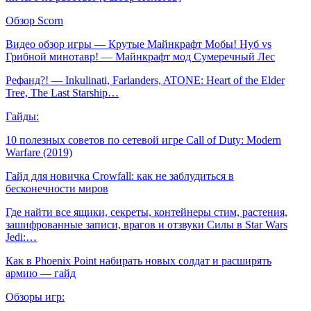
Обзор Scorn
Видео обзор игры — Крутые Майнкрафт Мобы! Нуб vs
Грибной минотавр! — Майнкрафт мод Сумеречный Лес
Рефанд?! — Inkulinati, Farlanders, ATONE: Heart of the Elder
Tree, The Last Starship…
Гайды:
10 полезных советов по сетевой игре Call of Duty: Modern
Warfare (2019)
Гайд для новичка Crowfall: как не заблудиться в
бесконечности миров
Где найти все ящики, секреты, контейнеры стим, растения,
зашифрованные записи, врагов и отзвуки Силы в Star Wars
Jedi:…
Как в Phoenix Point набирать новых солдат и расширять
армию — гайд
Обзоры игр: