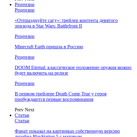
Рецензии
Рецензии
«Отпразднуйте сагу»: трейлер контента девятого
эпизода в Star Wars: Battlefront II
Рецензии
Minecraft Earth пришла в Россию
Рецензии
DOOM Eternal: классическое положение оружия можно
будет включить на релизе
Рецензии
В первом трейлере Death Come True у героя
пробуждаются первые воспоминания
Prev
Next
Статьи
Статьи
Фанат показал на картинках собственную версию
дизайна PlayStation 5 с матовым…