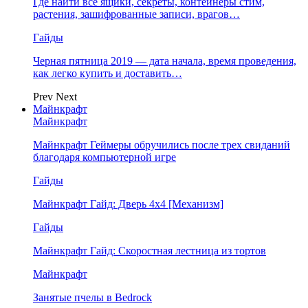
Где найти все ящики, секреты, контейнеры стим,
растения, зашифрованные записи, врагов…
Гайды
Черная пятница 2019 — дата начала, время проведения,
как легко купить и доставить…
Prev
Next
Майнкрафт
Майнкрафт
Майнкрафт Геймеры обручились после трех свиданий
благодаря компьютерной игре
Гайды
Майнкрафт Гайд: Дверь 4х4 [Механизм]
Гайды
Майнкрафт Гайд: Скоростная лестница из тортов
Майнкрафт
Занятые пчелы в Bedrock