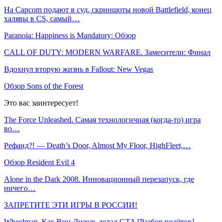
На Capcom подают в суд, скриншоты новой Battlefield, конец
халявы в CS, самый…
Paranoia: Happiness is Mandatory: Обзор
CALL OF DUTY: MODERN WARFARE. Замесители: Финал
Вдохнул вторую жизнь в Fallout: New Vegas
Обзор Sons of the Forest
Это вас заинтересует!
The Force Unleashed. Самая технологичная (когда-то) игра
во…
Рефанд?! — Death’s Door, Almost My Floor, HighFleet,…
Обзор Resident Evil 4
Alone in the Dark 2008. Инновационный перезапуск, где
ничего…
ЗАПРЕТИТЕ ЭТИ ИГРЫ В РОССИИ!
Wheelman. Как Вин Дизель делал GTA [Разбор полётов]