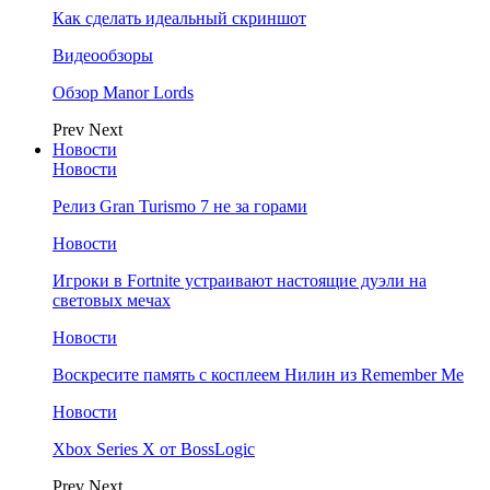
Как сделать идеальный скриншот
Видеообзоры
Обзор Manor Lords
Prev
Next
Новости
Новости
Релиз Gran Turismo 7 не за горами
Новости
Игроки в Fortnite устраивают настоящие дуэли на
световых мечах
Новости
Воскресите память с косплеем Нилин из Remember Me
Новости
Xbox Series X от BossLogic
Prev
Next