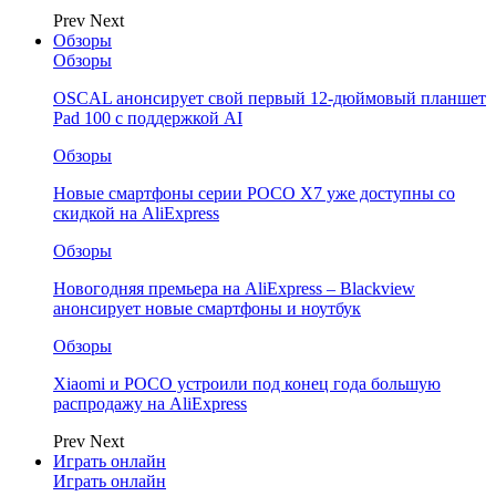
Prev
Next
Обзоры
Обзоры
OSCAL анонсирует свой первый 12-дюймовый планшет
Pad 100 с поддержкой AI
Обзоры
Новые смартфоны серии POCO X7 уже доступны со
скидкой на AliExpress
Обзоры
Новогодняя премьера на AliExpress – Blackview
анонсирует новые смартфоны и ноутбук
Обзоры
Xiaomi и POCO устроили под конец года большую
распродажу на AliExpress
Prev
Next
Играть онлайн
Играть онлайн