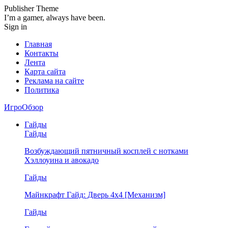
Publisher Theme
I’m a gamer, always have been.
Sign in
Главная
Контакты
Лента
Карта сайта
Реклама на сайте
Политика
ИгроОбзор
Гайды
Гайды
Возбуждающий пятничный косплей с нотками
Хэллоуина и авокадо
Гайды
Майнкрафт Гайд: Дверь 4х4 [Механизм]
Гайды