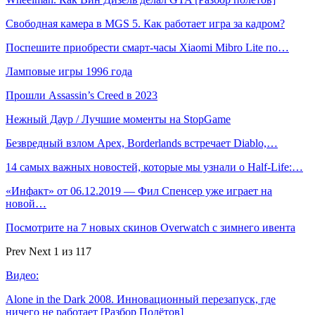
Свободная камера в MGS 5. Как работает игра за кадром?
Поспешите приобрести смарт-часы Xiaomi Mibro Lite по…
Ламповые игры 1996 года
Прошли Assassin’s Creed в 2023
Нежный Даур / Лучшие моменты на StopGame
Безвредный взлом Apex, Borderlands встречает Diablo,…
14 самых важных новостей, которые мы узнали о Half-Life:…
«Инфакт» от 06.12.2019 — Фил Спенсер уже играет на
новой…
Посмотрите на 7 новых скинов Overwatch с зимнего ивента
Prev
Next
1 из 117
Видео:
Alone in the Dark 2008. Инновационный перезапуск, где
ничего не работает [Разбор Полётов]