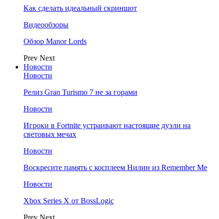
Как сделать идеальный скриншот
Видеообзоры
Обзор Manor Lords
Prev
Next
Новости
Новости
Релиз Gran Turismo 7 не за горами
Новости
Игроки в Fortnite устраивают настоящие дуэли на
световых мечах
Новости
Воскресите память с косплеем Нилин из Remember Me
Новости
Xbox Series X от BossLogic
Prev
Next