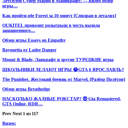
Летсплей Супер Марио в Майнкрафт! — Видео обзор
игры…
Как пройти обе Forest за 10 минут [Спидран в деталях]
OUKITEL проводит розыгрыш в честь выхода
защищенного…
Обзор игры Essays on Empathy
Bayonetta от Ladee Danger
Mount & Blade, Лавкрафт и другие ТУРЕЦКИЕ игры
ШКОЛЬНИКИ ДЕЛАЮТ ИГРЫ 😂GTA 6 ЯРОСЛАВЛЬ?
The Punisher. Жестокий боевик от Marvel. [Разбор Полётов]
Обзор игры Breathedge
НАСКОЛЬКО ЖАДНЫЕ РОКСТАР? 🤑 Gta Remastered,
GTA Online, RDR…
Prev
Next
1 из 117
Видео: