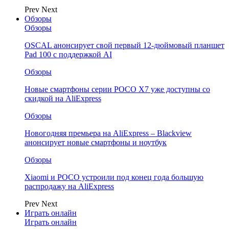
Prev
Next
Обзоры
Обзоры
OSCAL анонсирует свой первый 12-дюймовый планшет
Pad 100 с поддержкой AI
Обзоры
Новые смартфоны серии POCO X7 уже доступны со
скидкой на AliExpress
Обзоры
Новогодняя премьера на AliExpress – Blackview
анонсирует новые смартфоны и ноутбук
Обзоры
Xiaomi и POCO устроили под конец года большую
распродажу на AliExpress
Prev
Next
Играть онлайн
Играть онлайн