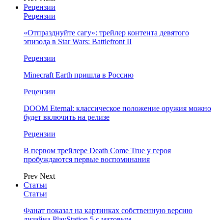
Рецензии
Рецензии
«Отпразднуйте сагу»: трейлер контента девятого
эпизода в Star Wars: Battlefront II
Рецензии
Minecraft Earth пришла в Россию
Рецензии
DOOM Eternal: классическое положение оружия можно
будет включить на релизе
Рецензии
В первом трейлере Death Come True у героя
пробуждаются первые воспоминания
Prev
Next
Статьи
Статьи
Фанат показал на картинках собственную версию
дизайна PlayStation 5 с матовым…