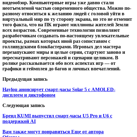
видеообзор. Компьютерные игры уже давно стали
неотъемлемой частью современного общества. Можно по-
разному относиться к желанию людей с головой уйти в
виртуальный мир по ту сторону экрана, но это не отменит
того факта, что на ПК играют миллионы жителей Земли
всех возрастов. Современные технологии позволяют
разработчикам создавать по-настоящему увлекательные
проекты, размах которых иной раз сопоставим с
голливудскими блокбастерами. Игровых дел мастера
перезапускают миры и целые серии, стартуют заново и
пересматривают персонажей и сценарии целиком. В
ролике рассказывается обо всех аспектах игр — от
графики и геймплея до багов и личных впечатлений.
Предыдущая запись
Haylou анонсирует смарт-часы Solar 5 с AMOLED-
дисплеем и диктофоном
Следующая запись
Бренд KUMI выпустил смарт-часы U5 Pro и U6 с
поддержкой AI
Вам также могут понравиться
Еще от автора