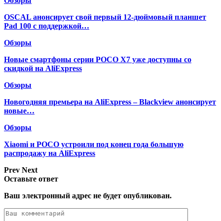
Обзоры
OSCAL анонсирует свой первый 12-дюймовый планшет
Pad 100 с поддержкой…
Обзоры
Новые смартфоны серии POCO X7 уже доступны со
скидкой на AliExpress
Обзоры
Новогодняя премьера на AliExpress – Blackview анонсирует
новые…
Обзоры
Xiaomi и POCO устроили под конец года большую
распродажу на AliExpress
Prev
Next
Оставьте ответ
Ваш электронный адрес не будет опубликован.