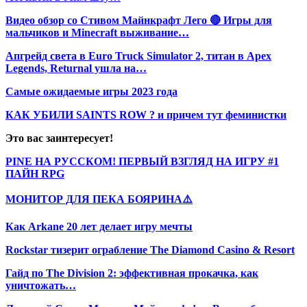
Видео обзор со Стивом Майнкрафт Лего 🔴 Игры для
мальчиков и Minecraft выживание…
Апгрейд света в Euro Truck Simulator 2, титан в Apex
Legends, Returnal ушла на…
Самые ожидаемые игры 2023 года
КАК УБИЛИ SAINTS ROW ? и причем тут феминистки
Это вас заинтересует!
PINE НА РУССКОМ! ПЕРВЫЙ ВЗГЛЯД НА ИГРУ #1
ПАЙН RPG
МОНИТОР ДЛЯ ПЕКА БОЯРИНА⚠️
Как Arkane 20 лет делает игру мечты
Rockstar тизерит ограбление The Diamond Casino & Resort
Гайд по The Division 2: эффективная прокачка, как
уничтожать…