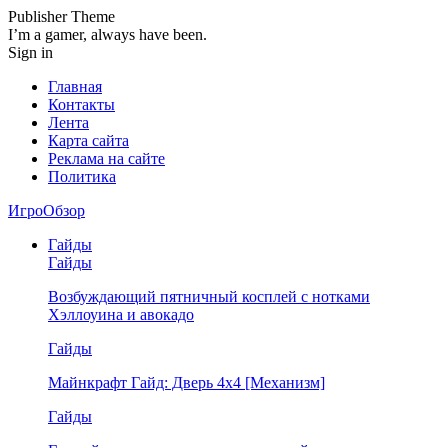
Publisher Theme
I’m a gamer, always have been.
Sign in
Главная
Контакты
Лента
Карта сайта
Реклама на сайте
Политика
ИгроОбзор
Гайды
Гайды
Возбуждающий пятничный косплей с нотками
Хэллоуина и авокадо
Гайды
Майнкрафт Гайд: Дверь 4х4 [Механизм]
Гайды