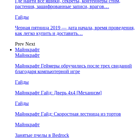
Где найти все ящики, секреты, контейнеры стим,
растения, зашифрованные записи, врагов…
Гайды
Черная пятница 2019 — дата начала, время проведения,
как легко купить и доставить…
Prev
Next
Майнкрафт
Майнкрафт
Майнкрафт Геймеры обручились после трех свиданий
благодаря компьютерной игре
Гайды
Майнкрафт Гайд: Дверь 4х4 [Механизм]
Гайды
Майнкрафт Гайд: Скоростная лестница из тортов
Майнкрафт
Занятые пчелы в Bedrock