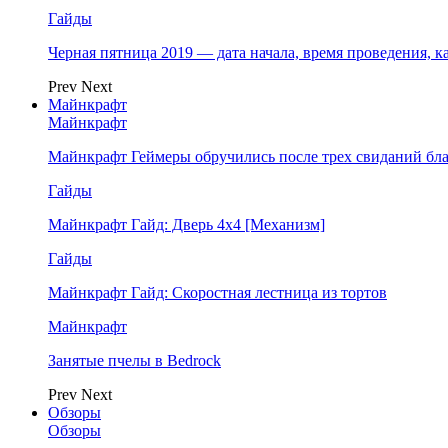
Гайды
Черная пятница 2019 — дата начала, время проведения, к
Prev
Next
Майнкрафт
Майнкрафт
Майнкрафт Геймеры обручились после трех свиданий бл
Гайды
Майнкрафт Гайд: Дверь 4х4 [Механизм]
Гайды
Майнкрафт Гайд: Скоростная лестница из тортов
Майнкрафт
Занятые пчелы в Bedrock
Prev
Next
Обзоры
Обзоры