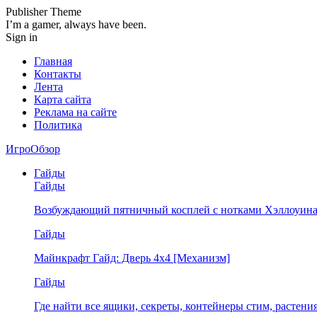
Publisher Theme
I’m a gamer, always have been.
Sign in
Главная
Контакты
Лента
Карта сайта
Реклама на сайте
Политика
ИгроОбзор
Гайды
Гайды
Возбуждающий пятничный косплей с нотками Хэллоуина
Гайды
Майнкрафт Гайд: Дверь 4х4 [Механизм]
Гайды
Где найти все ящики, секреты, контейнеры стим, растен