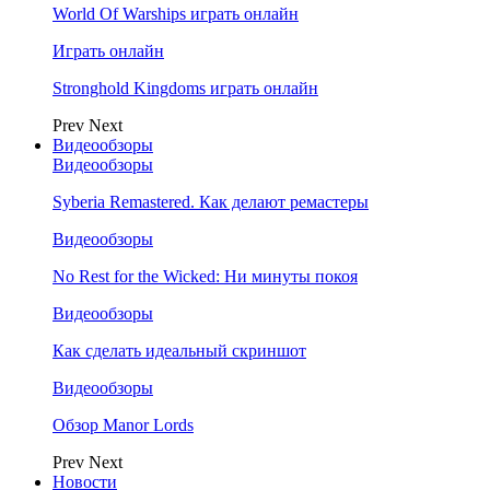
World Of Warships играть онлайн
Играть онлайн
Stronghold Kingdoms играть онлайн
Prev
Next
Видеообзоры
Видеообзоры
Syberia Remastered. Как делают ремастеры
Видеообзоры
No Rest for the Wicked: Ни минуты покоя
Видеообзоры
Как сделать идеальный скриншот
Видеообзоры
Обзор Manor Lords
Prev
Next
Новости