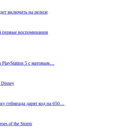
дет включить на релизе
ся первые воспоминания
 PlayStation 5 с матовым…
 Disney
пку геймпада дарят код на 650…
oes of the Storm