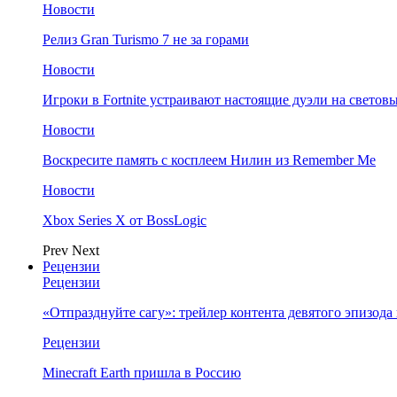
Новости
Релиз Gran Turismo 7 не за горами
Новости
Игроки в Fortnite устраивают настоящие дуэли на светов
Новости
Воскресите память с косплеем Нилин из Remember Me
Новости
Xbox Series X от BossLogic
Prev
Next
Рецензии
Рецензии
«Отпразднуйте сагу»: трейлер контента девятого эпизода в S
Рецензии
Minecraft Earth пришла в Россию