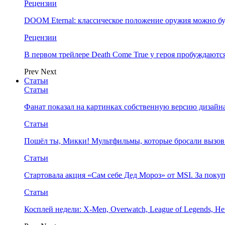
Рецензии
DOOM Eternal: классическое положение оружия можно бу
Рецензии
В первом трейлере Death Come True у героя пробуждают
Prev
Next
Статьи
Статьи
Фанат показал на картинках собственную версию дизайна
Статьи
Пошёл ты, Микки! Мультфильмы, которые бросали вызов
Статьи
Стартовала акция «Сам себе Дед Мороз» от MSI. За поку
Статьи
Косплей недели: X-Men, Overwatch, League of Legends, Her