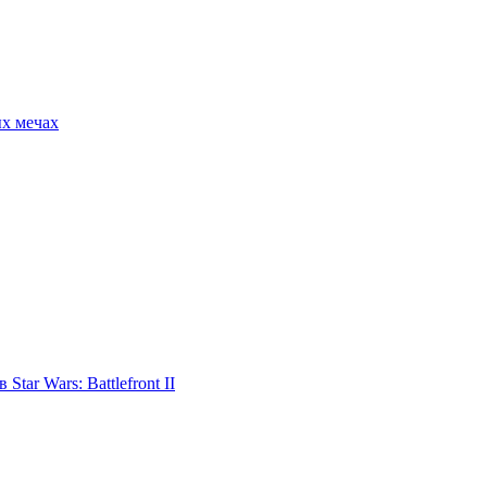
ых мечах
tar Wars: Battlefront II