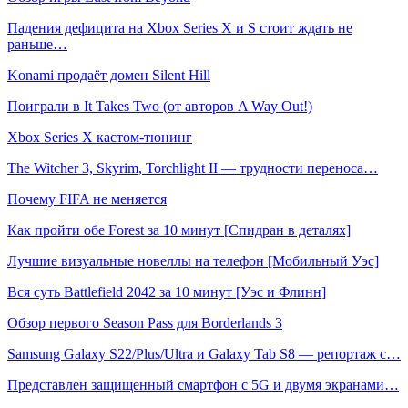
Падения дефицита на Xbox Series X и S стоит ждать не
раньше…
Konami продаёт домен Silent Hill
Поиграли в It Takes Two (от авторов A Way Out!)
Xbox Series X кастом-тюнинг
The Witcher 3, Skyrim, Torchlight II — трудности переноса…
Почему FIFA не меняется
Как пройти обе Forest за 10 минут [Спидран в деталях]
Лучшие визуальные новеллы на телефон [Мобильный Уэс]
Вся суть Battlefield 2042 за 10 минут [Уэс и Флинн]
Обзор первого Season Pass для Borderlands 3
Samsung Galaxy S22/Plus/Ultra и Galaxy Tab S8 — репортаж с…
Представлен защищенный смартфон с 5G и двумя экранами…