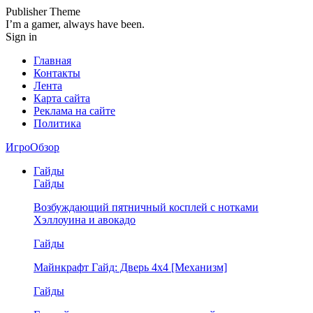
Publisher Theme
I’m a gamer, always have been.
Sign in
Главная
Контакты
Лента
Карта сайта
Реклама на сайте
Политика
ИгроОбзор
Гайды
Гайды
Возбуждающий пятничный косплей с нотками
Хэллоуина и авокадо
Гайды
Майнкрафт Гайд: Дверь 4х4 [Механизм]
Гайды