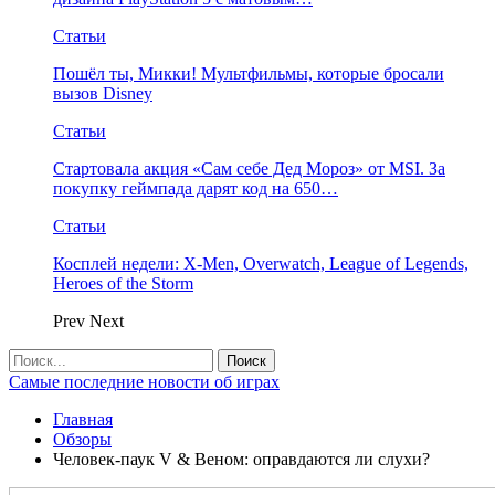
Статьи
Пошёл ты, Микки! Мультфильмы, которые бросали
вызов Disney
Статьи
Стартовала акция «Сам себе Дед Мороз» от MSI. За
покупку геймпада дарят код на 650…
Статьи
Косплей недели: X-Men, Overwatch, League of Legends,
Heroes of the Storm
Prev
Next
Самые последние новости об играх
Главная
Обзоры
Человек-паук V & Веном: оправдаются ли слухи?