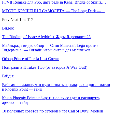
FFVII Remake для PS5, дата релиза Kena: Bridge of Spirits,…
МЕСТО КРУШЕНИЯ САМОЛЕТА — The Long Dark —…
Prev
Next
1 из 117
Видео:
The Binding of Isaac: Aferbirth+ Ждем Repentance #3
Майнкрафт видео обзор — Стив Minecraft Lego против
Эндермена! — Онлайн игры битвы для мальчиков
Обзор Prince of Persia Lost Crown
Поиграли в It Takes Two (от авторов A Way Out!)
Гайды:
Всё самое важное, что нужно знать о фракциях и дипломатии
в Phoenix Point — гайд
Как в Phoenix Point набирать новых солдат и расширять
армию — гайд
10 полезных советов по сетевой игре Call of Duty: Modern