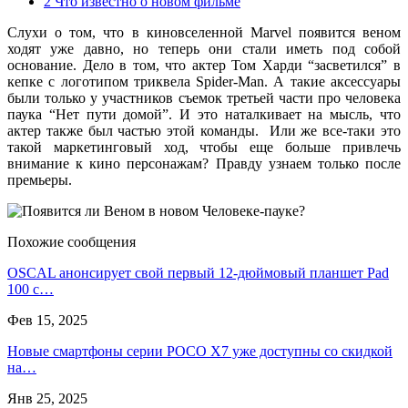
2
Что известно о новом фильме
Слухи о том, что в киновселенной Marvel появится веном
ходят уже давно, но теперь они стали иметь под собой
основание. Дело в том, что актер Том Харди “засветился” в
кепке с логотипом триквела Spider-Man. А такие аксессуары
были только у участников съемок третьей части про человека
паука “Нет пути домой”. И это наталкивает на мысль, что
актер также был частью этой команды. Или же все-таки это
такой маркетинговый ход, чтобы еще больше привлечь
внимание к кино персонажам? Правду узнаем только после
премьеры.
Похожие сообщения
OSCAL анонсирует свой первый 12-дюймовый планшет Pad
100 с…
Фев 15, 2025
Новые смартфоны серии POCO X7 уже доступны со скидкой
на…
Янв 25, 2025