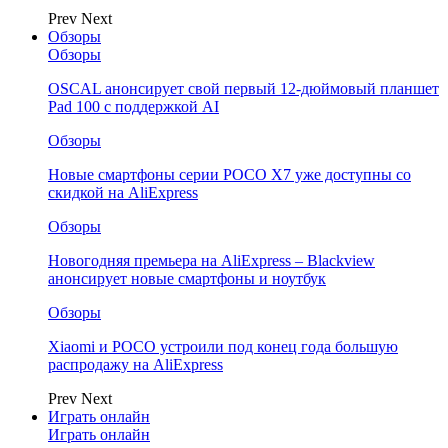
Prev
Next
Обзоры
Обзоры
OSCAL анонсирует свой первый 12-дюймовый планшет
Pad 100 с поддержкой AI
Обзоры
Новые смартфоны серии POCO X7 уже доступны со
скидкой на AliExpress
Обзоры
Новогодняя премьера на AliExpress – Blackview
анонсирует новые смартфоны и ноутбук
Обзоры
Xiaomi и POCO устроили под конец года большую
распродажу на AliExpress
Prev
Next
Играть онлайн
Играть онлайн