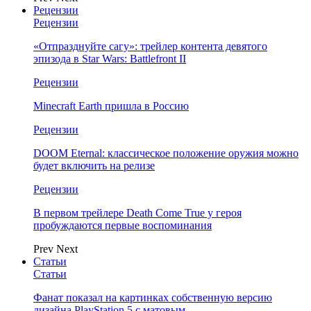
Рецензии
Рецензии
«Отпразднуйте сагу»: трейлер контента девятого
эпизода в Star Wars: Battlefront II
Рецензии
Minecraft Earth пришла в Россию
Рецензии
DOOM Eternal: классическое положение оружия можно
будет включить на релизе
Рецензии
В первом трейлере Death Come True у героя
пробуждаются первые воспоминания
Prev
Next
Статьи
Статьи
Фанат показал на картинках собственную версию
дизайна PlayStation 5 с матовым…