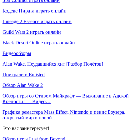
Star Conflict играть онлайн
Кодекс Пирата играть онлайн
Lineage 2 Essence играть онлайн
Guild Wars 2 играть онлайн
Black Desert Online играть онлайн
Видеообзоры
Alan Wake. Неудавшийся хит [Разбор Полётов]
Поиграли в Enlisted
Обзор Alan Wake 2
Обзор игры со Стивом Майкрафт — Выживание в Адской
Крепости! — Видео…
Графика ремастера Mass Effect, Nintendo и пенис Боузера,
открытый мир в новой…
Это вас заинтересует!
Обзор игры Lust from Beyond