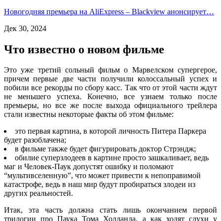
Новогодняя премьера на AliExpress – Blackview анонсирует…
Дек 30, 2024
Что известно о новом фильме
Это уже третий сольный фильм о Марвелском супергерое,
причем первые две части получили колоссальный успех и
побили все рекорды по сбору касс. Так что от этой части ждут
не меньшего успеха. Конечно, все узнаем только после
премьеры, но все же после выхода официального трейлера
стали известны некоторые факты об этом фильме:
это первая картина, в которой личность Питера Паркера
будет разоблачена;
в фильме также будет фигурировать доктор Стрэндж;
обилие суперзлодеев в картине просто зашкаливает, ведь
маг и Человек-Паук допустят ошибку и поломают
“мультивселенную”, что может привести к непоправимой
катастрофе, ведь в наш мир будут пробираться злодеи из
других реальностей.
Итак, эта часть должна стать лишь окончанием первой
трилогии про Паука Тома Холланда, а как ходят слухи у