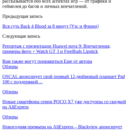
рассказывается обо всех аспектах игр — от графики и
геймплея до багов и личных впечатлений.
Предыдущая запись
Вся суть Back 4 Blood за 8 минут [Уэс и Флинн]
Следующая запись
Репортаж с презентации Huawei nova 9: Впечатления,
примеры фото + Watch GT 3 и FreeBuds Lipstick
Вам также могут понравиться
Еще от автора
Обзоры
OSCAL анонсирует свой первый 12-дюймовый планшет Pad
100 с поддержкой…
Обзоры
Новые смартфоны серии POCO X7 уже доступны со скидкой
на AliExpress
Обзоры
Новогодняя премьера на AliExpress – Blackview анонсирует