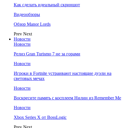
Как сделать идеальный скриншот
Видеообзоры
Обзор Manor Lords
Prev
Next
Новости
Новости
Релиз Gran Turismo 7 не за горами
Новости
Игроки в Fortnite устраивают настоящие дуэли на
световых мечах
Новости
Воскресите память с косплеем Нилин из Remember Me
Новости
Xbox Series X от BossLogic
Prev
Next