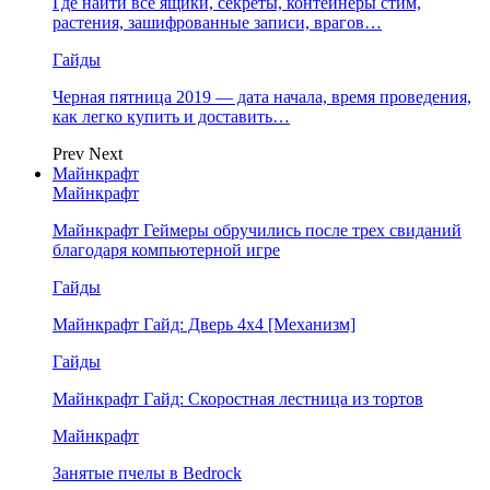
Где найти все ящики, секреты, контейнеры стим,
растения, зашифрованные записи, врагов…
Гайды
Черная пятница 2019 — дата начала, время проведения,
как легко купить и доставить…
Prev
Next
Майнкрафт
Майнкрафт
Майнкрафт Геймеры обручились после трех свиданий
благодаря компьютерной игре
Гайды
Майнкрафт Гайд: Дверь 4х4 [Механизм]
Гайды
Майнкрафт Гайд: Скоростная лестница из тортов
Майнкрафт
Занятые пчелы в Bedrock