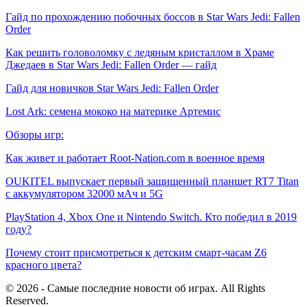
Гайд по прохождению побочных боссов в Star Wars Jedi: Fallen
Order
Как решить головоломку с ледяным кристаллом в Храме
Джедаев в Star Wars Jedi: Fallen Order — гайд
Гайд для новичков Star Wars Jedi: Fallen Order
Lost Ark: cемена мококо на материке Артемис
Обзоры игр:
Как живет и работает Root-Nation.com в военное время
OUKITEL выпускает первый защищенный планшет RT7 Titan
с аккумулятором 32000 мАч и 5G
PlayStation 4, Xbox One и Nintendo Switch. Кто победил в 2019
году?
Почему стоит присмотреться к детским смарт-часам Z6
красного цвета?
© 2026 - Самые последние новости об играх. All Rights
Reserved.