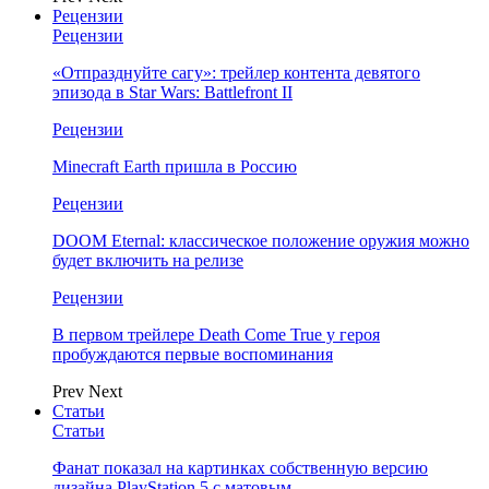
Рецензии
Рецензии
«Отпразднуйте сагу»: трейлер контента девятого
эпизода в Star Wars: Battlefront II
Рецензии
Minecraft Earth пришла в Россию
Рецензии
DOOM Eternal: классическое положение оружия можно
будет включить на релизе
Рецензии
В первом трейлере Death Come True у героя
пробуждаются первые воспоминания
Prev
Next
Статьи
Статьи
Фанат показал на картинках собственную версию
дизайна PlayStation 5 с матовым…