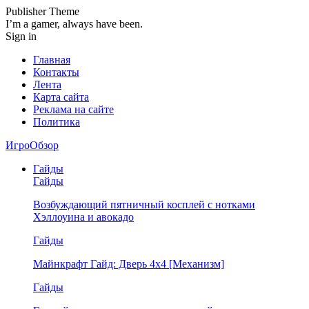
Publisher Theme
I’m a gamer, always have been.
Sign in
Главная
Контакты
Лента
Карта сайта
Реклама на сайте
Политика
ИгроОбзор
Гайды
Гайды
Возбуждающий пятничный косплей с нотками
Хэллоуина и авокадо
Гайды
Майнкрафт Гайд: Дверь 4х4 [Механизм]
Гайды