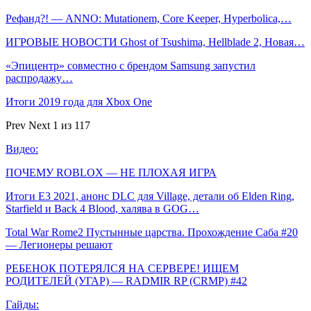
Рефанд?! — ANNO: Mutationem, Core Keeper, Hyperbolica,…
ИГРОВЫЕ НОВОСТИ Ghost of Tsushima, Hellblade 2, Новая…
«Эпицентр» совместно с брендом Samsung запустил
распродажу…
Итоги 2019 года для Xbox One
Prev
Next
1 из 117
Видео:
ПОЧЕМУ ROBLOX — НЕ ПЛОХАЯ ИГРА
Итоги E3 2021, анонс DLC для Village, детали об Elden Ring,
Starfield и Back 4 Blood, халява в GOG…
Total War Rome2 Пустынные царства. Прохождение Саба #20
— Легионеры решают
РЕБЕНОК ПОТЕРЯЛСЯ НА СЕРВЕРЕ! ИЩЕМ
РОДИТЕЛЕЙ (УГАР) — RADMIR RP (CRMP) #42
Гайды: