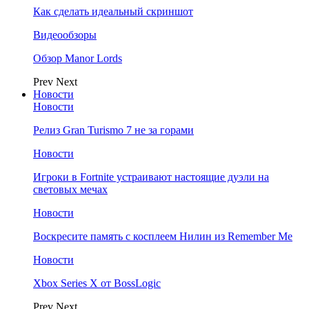
Как сделать идеальный скриншот
Видеообзоры
Обзор Manor Lords
Prev
Next
Новости
Новости
Релиз Gran Turismo 7 не за горами
Новости
Игроки в Fortnite устраивают настоящие дуэли на
световых мечах
Новости
Воскресите память с косплеем Нилин из Remember Me
Новости
Xbox Series X от BossLogic
Prev
Next