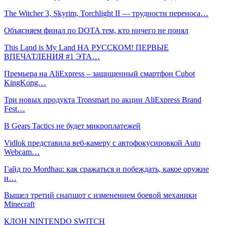
The Witcher 3, Skyrim, Torchlight II — трудности переноса…
Объясняем финал по DOTA тем, кто ничего не понял
This Land is My Land НА РУССКОМ! ПЕРВЫЕ
ВПЕЧАТЛЕНИЯ #1 ЭТА…
Премьера на AliExpress – защищенный смартфон Cubot
KingKong…
Три новых продукта Tronsmart по акции AliExpress Brand
Fest…
В Gears Tactics не будет микроплатежей
Vidlok представила веб-камеру с автофокусировкой Auto
Webcam…
Гайд по Mordhau: как сражаться и побеждать, какое оружие
и…
Вышел третий снапшот с изменением боевой механики
Minecraft
КЛОН NINTENDO SWITCH