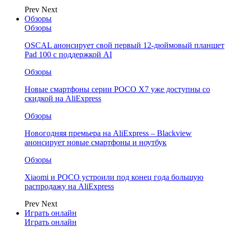
Prev
Next
Обзоры
Обзоры
OSCAL анонсирует свой первый 12-дюймовый планшет
Pad 100 с поддержкой AI
Обзоры
Новые смартфоны серии POCO X7 уже доступны со
скидкой на AliExpress
Обзоры
Новогодняя премьера на AliExpress – Blackview
анонсирует новые смартфоны и ноутбук
Обзоры
Xiaomi и POCO устроили под конец года большую
распродажу на AliExpress
Prev
Next
Играть онлайн
Играть онлайн