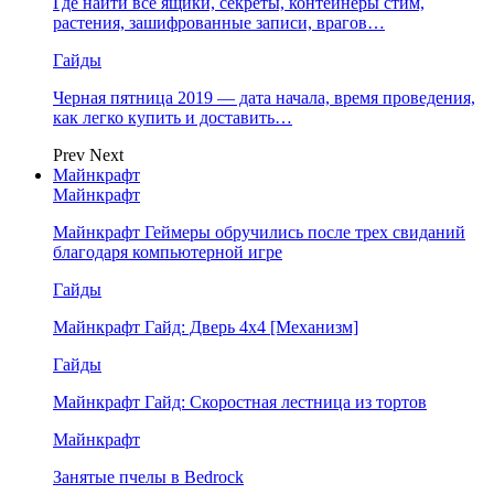
Где найти все ящики, секреты, контейнеры стим,
растения, зашифрованные записи, врагов…
Гайды
Черная пятница 2019 — дата начала, время проведения,
как легко купить и доставить…
Prev
Next
Майнкрафт
Майнкрафт
Майнкрафт Геймеры обручились после трех свиданий
благодаря компьютерной игре
Гайды
Майнкрафт Гайд: Дверь 4х4 [Механизм]
Гайды
Майнкрафт Гайд: Скоростная лестница из тортов
Майнкрафт
Занятые пчелы в Bedrock