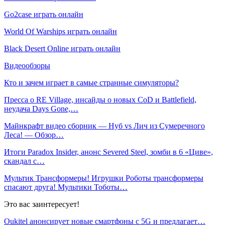
Go2case играть онлайн
World Of Warships играть онлайн
Black Desert Online играть онлайн
Видеообзоры
Кто и зачем играет в самые странные симуляторы?
Пресса о RE Village, инсайды о новых CoD и Battlefield,
неудача Days Gone,…
Майнкрафт видео сборник — Нуб vs Лич из Сумеречного
Леса! — Обзор…
Итоги Paradox Insider, анонс Severed Steel, зомби в 6 «Циве»,
скандал с…
Мультик Трансформеры! Игрушки Роботы трансформеры
спасают друга! Мультики Тоботы…
Это вас заинтересует!
Oukitel анонсирует новые смартфоны с 5G и предлагает…