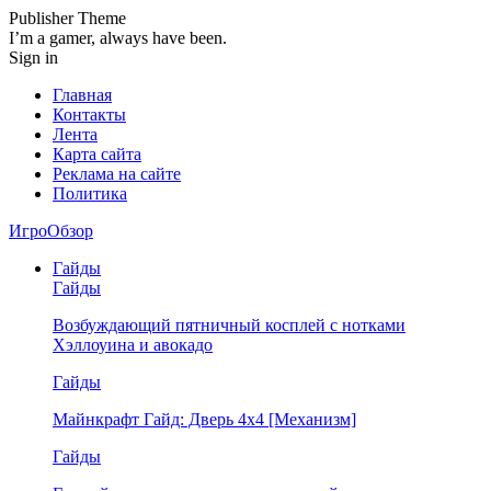
Publisher Theme
I’m a gamer, always have been.
Sign in
Главная
Контакты
Лента
Карта сайта
Реклама на сайте
Политика
ИгроОбзор
Гайды
Гайды
Возбуждающий пятничный косплей с нотками
Хэллоуина и авокадо
Гайды
Майнкрафт Гайд: Дверь 4х4 [Механизм]
Гайды