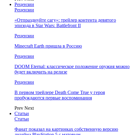
Рецензии
Рецензии
«Отпразднуйте сагу»: трейлер контента девятого
эпизода в Star Wars: Battlefront II
Рецензии
Minecraft Earth пришла в Россию
Рецензии
DOOM Eternal: классическое положение оружия можно
будет включить на релизе
Рецензии
В первом трейлере Death Come True у героя
пробуждаются первые воспоминания
Prev
Next
Статьи
Статьи
Фанат показал на картинках собственную версию
дизайна PlayStation 5 с матовым…