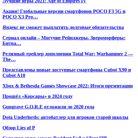
Лучшие игры 2021: Age of Empires IV
Акция! Глобальные версии смартфонов POCO F3 5G и
POCO X3 Pro…
Яндекс не сможет выплатить долговые обязательства
Сериал онлайн – Могучие Рейнджеры. Звероморферы:
Битва…
Релизный трейлер дополнения Total War: Warhammer 2 —
The…
Представлены новые доступные смартфоны Cubot X90 и
Cubot A10
Xbox & Bethesda Games Showcase 2022: Итоги презентации
Прошёл «Корсары» в 2024 году
Gungrave G.O.R.E отложили до 2020 года
Dota Underlords: автобатлер для игроков старой школы
Обзор Lies of P