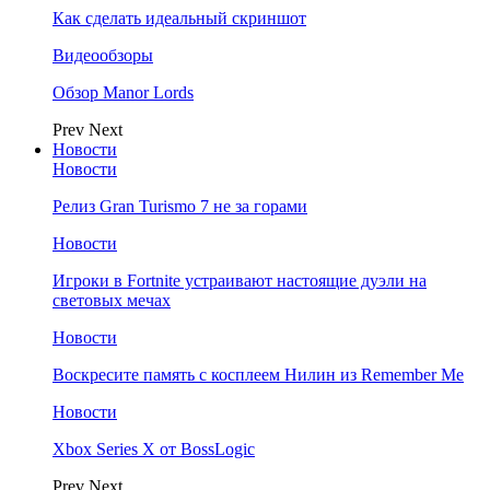
Как сделать идеальный скриншот
Видеообзоры
Обзор Manor Lords
Prev
Next
Новости
Новости
Релиз Gran Turismo 7 не за горами
Новости
Игроки в Fortnite устраивают настоящие дуэли на
световых мечах
Новости
Воскресите память с косплеем Нилин из Remember Me
Новости
Xbox Series X от BossLogic
Prev
Next