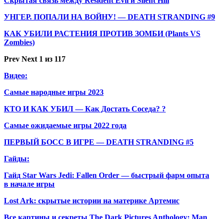
Скрытая связь между Resident Evil и Silent Hill
УНГЕР. ПОПАЛИ НА ВОЙНУ! — DEATH STRANDING #9
КАК УБИЛИ РАСТЕНИЯ ПРОТИВ ЗОМБИ (Plants VS
Zombies)
Prev
Next
1 из 117
Видео:
Самые народные игры 2023
КТО И КАК УБИЛ — Как Достать Соседа? ?
Самые ожидаемые игры 2022 года
ПЕРВЫЙ БОСС В ИГРЕ — DEATH STRANDING #5
Гайды:
Гайд Star Wars Jedi: Fallen Order — быстрый фарм опыта
в начале игры
Lost Ark: скрытые истории на материке Артемис
Все картины и секреты The Dark Pictures Anthology: Man