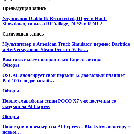
Предыдущая запись
Улучшения Diablo II: Resurrected, Шрек в Hunt:
Showdown, тормоза RE Village, DLSS в RDR 2…
Следующая запись
Мультиплеер в American Truck Simulator, перенос Darktide
и Re:Verse, анонс Steam Deck от Valve…
Вам также могут понравиться
Еще от автора
Обзоры
OSCAL анонсирует свой первый 12-дюймовый планшет
Pad 100 с поддержкой…
Обзоры
Новые смартфоны серии POCO X7 уже доступны со
скидкой на AliExpress
Обзоры
Новогодняя премьера на AliExpress – Blackview анонсирует
новые…