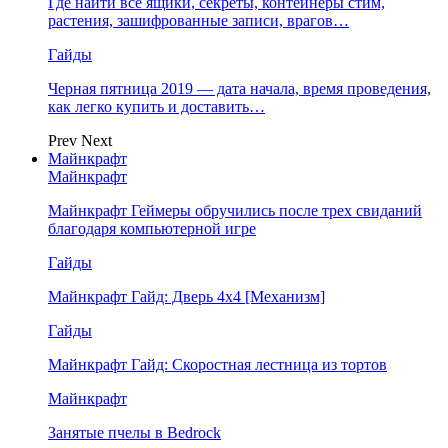
Где найти все ящики, секреты, контейнеры стим,
растения, зашифрованные записи, врагов…
Гайды
Черная пятница 2019 — дата начала, время проведения,
как легко купить и доставить…
Prev
Next
Майнкрафт
Майнкрафт
Майнкрафт Геймеры обручились после трех свиданий
благодаря компьютерной игре
Гайды
Майнкрафт Гайд: Дверь 4х4 [Механизм]
Гайды
Майнкрафт Гайд: Скоростная лестница из тортов
Майнкрафт
Занятые пчелы в Bedrock