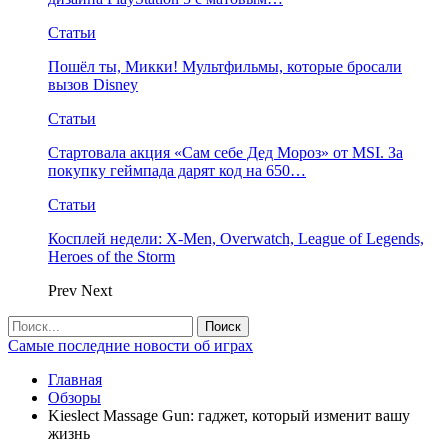
Статьи
Пошёл ты, Микки! Мультфильмы, которые бросали
вызов Disney
Статьи
Стартовала акция «Сам себе Дед Мороз» от MSI. За
покупку геймпада дарят код на 650…
Статьи
Косплей недели: X-Men, Overwatch, League of Legends,
Heroes of the Storm
Prev
Next
Самые последние новости об играх
Главная
Обзоры
Kieslect Massage Gun: гаджет, который изменит вашу
жизнь