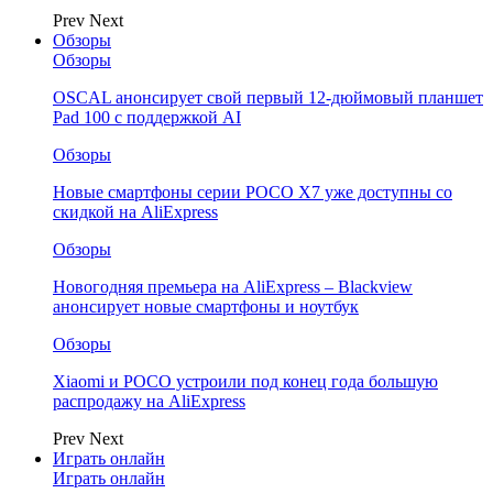
Prev
Next
Обзоры
Обзоры
OSCAL анонсирует свой первый 12-дюймовый планшет
Pad 100 с поддержкой AI
Обзоры
Новые смартфоны серии POCO X7 уже доступны со
скидкой на AliExpress
Обзоры
Новогодняя премьера на AliExpress – Blackview
анонсирует новые смартфоны и ноутбук
Обзоры
Xiaomi и POCO устроили под конец года большую
распродажу на AliExpress
Prev
Next
Играть онлайн
Играть онлайн