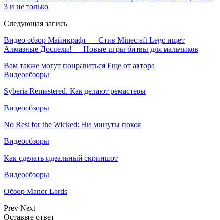
3 и не только
Следующая запись
Видео обзор Майнкрафт — Стив Minecraft Lego ищет
Алмазные Доспехи! — Новые игры битвы для мальчиков
Вам также могут понравиться
Еще от автора
Видеообзоры
Syberia Remastered. Как делают ремастеры
Видеообзоры
No Rest for the Wicked: Ни минуты покоя
Видеообзоры
Как сделать идеальный скриншот
Видеообзоры
Обзор Manor Lords
Prev
Next
Оставьте ответ