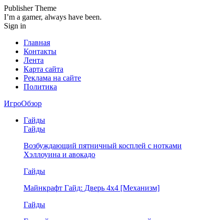
Publisher Theme
I’m a gamer, always have been.
Sign in
Главная
Контакты
Лента
Карта сайта
Реклама на сайте
Политика
ИгроОбзор
Гайды
Гайды
Возбуждающий пятничный косплей с нотками
Хэллоуина и авокадо
Гайды
Майнкрафт Гайд: Дверь 4х4 [Механизм]
Гайды