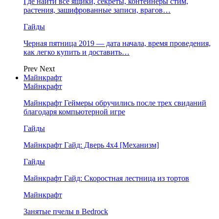
Где найти все ящики, секреты, контейнеры стим,
растения, зашифрованные записи, врагов…
Гайды
Черная пятница 2019 — дата начала, время проведения,
как легко купить и доставить…
Prev
Next
Майнкрафт
Майнкрафт
Майнкрафт Геймеры обручились после трех свиданий
благодаря компьютерной игре
Гайды
Майнкрафт Гайд: Дверь 4х4 [Механизм]
Гайды
Майнкрафт Гайд: Скоростная лестница из тортов
Майнкрафт
Занятые пчелы в Bedrock