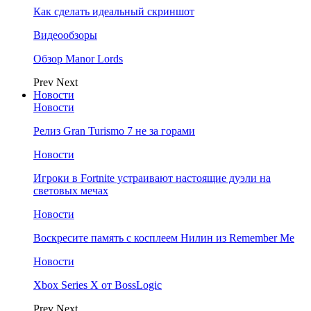
Как сделать идеальный скриншот
Видеообзоры
Обзор Manor Lords
Prev
Next
Новости
Новости
Релиз Gran Turismo 7 не за горами
Новости
Игроки в Fortnite устраивают настоящие дуэли на
световых мечах
Новости
Воскресите память с косплеем Нилин из Remember Me
Новости
Xbox Series X от BossLogic
Prev
Next