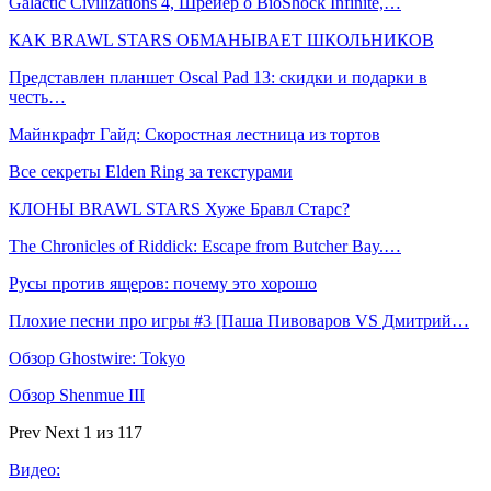
Galactic Civilizations 4, Шрейер о BioShock Infinite,…
КАК BRAWL STARS ОБМАНЫВАЕТ ШКОЛЬНИКОВ
Представлен планшет Oscal Pad 13: скидки и подарки в
честь…
Майнкрафт Гайд: Скоростная лестница из тортов
Все секреты Elden Ring за текстурами
КЛОНЫ BRAWL STARS Хуже Бравл Старс?
The Chronicles of Riddick: Escape from Butcher Bay.…
Русы против ящеров: почему это хорошо
Плохие песни про игры #3 [Паша Пивоваров VS Дмитрий…
Обзор Ghostwire: Tokyo
Обзор Shenmue III
Prev
Next
1 из 117
Видео: