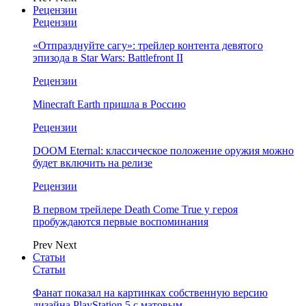
Рецензии
Рецензии
«Отпразднуйте сагу»: трейлер контента девятого
эпизода в Star Wars: Battlefront II
Рецензии
Minecraft Earth пришла в Россию
Рецензии
DOOM Eternal: классическое положение оружия можно
будет включить на релизе
Рецензии
В первом трейлере Death Come True у героя
пробуждаются первые воспоминания
Prev
Next
Статьи
Статьи
Фанат показал на картинках собственную версию
дизайна PlayStation 5 с матовым…