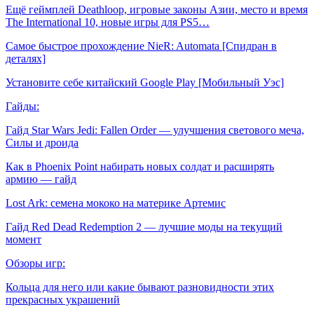
Ещё геймплей Deathloop, игровые законы Азии, место и время
The International 10, новые игры для PS5…
Самое быстрое прохождение NieR: Automata [Спидран в
деталях]
Установите себе китайский Google Play [Мобильный Уэс]
Гайды:
Гайд Star Wars Jedi: Fallen Order — улучшения светового меча,
Силы и дроида
Как в Phoenix Point набирать новых солдат и расширять
армию — гайд
Lost Ark: cемена мококо на материке Артемис
Гайд Red Dead Redemption 2 — лучшие моды на текущий
момент
Обзоры игр:
Кольца для него или какие бывают разновидности этих
прекрасных украшений