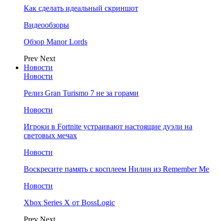
Как сделать идеальный скриншот
Видеообзоры
Обзор Manor Lords
Prev
Next
Новости
Новости
Релиз Gran Turismo 7 не за горами
Новости
Игроки в Fortnite устраивают настоящие дуэли на
световых мечах
Новости
Воскресите память с косплеем Нилин из Remember Me
Новости
Xbox Series X от BossLogic
Prev
Next