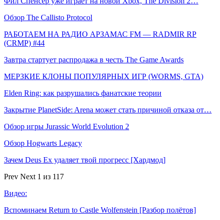
Фил Спенсер уже играет на новой Xbox, The Division 2…
Обзор The Callisto Protocol
РАБОТАЕМ НА РАДИО АРЗАМАС FM — RADMIR RP
(CRMP) #44
Завтра стартует распродажа в честь The Game Awards
МЕРЗКИЕ КЛОНЫ ПОПУЛЯРНЫХ ИГР (WORMS, GTA)
Elden Ring: как разрушались фанатские теории
Закрытие PlanetSide: Arena может стать причиной отказа от…
Обзор игры Jurassic World Evolution 2
Обзор Hogwarts Legacy
Зачем Deus Ex удаляет твой прогресс [Хардмод]
Prev
Next
1 из 117
Видео:
Вспоминаем Return to Castle Wolfenstein [Разбор полётов]