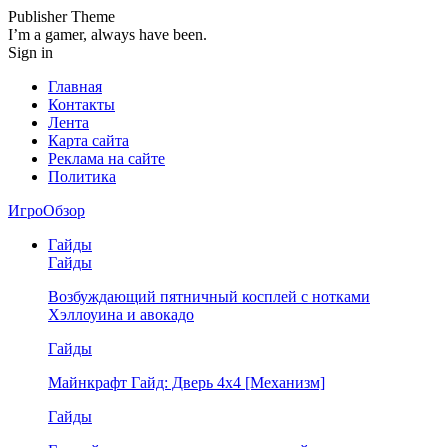
Publisher Theme
I’m a gamer, always have been.
Sign in
Главная
Контакты
Лента
Карта сайта
Реклама на сайте
Политика
ИгроОбзор
Гайды
Гайды
Возбуждающий пятничный косплей с нотками
Хэллоуина и авокадо
Гайды
Майнкрафт Гайд: Дверь 4х4 [Механизм]
Гайды