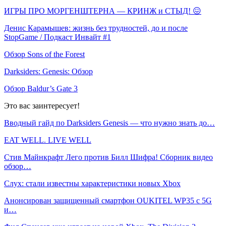
ИГРЫ ПРО МОРГЕНШТЕРНА — КРИНЖ и СТЫД! 😖
Денис Карамышев: жизнь без трудностей, до и после
StopGame / Подкаст Инвайт #1
Обзор Sons of the Forest
Darksiders: Genesis: Обзор
Обзор Baldur’s Gate 3
Это вас заинтересует!
Вводный гайд по Darksiders Genesis — что нужно знать до…
EAT WELL. LIVE WELL
Стив Майнкрафт Лего против Билл Шифра! Сборник видео
обзор…
Слух: стали известны характеристики новых Xbox
Анонсирован защищенный смартфон OUKITEL WP35 с 5G
и…