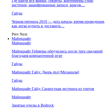
Где найти все ящики, секреты, контейнеры стим,
растения, зашифрованные записи, врагов…
Гайды
Черная пятница 2019 — дата начала, время проведения,
как легко купить и доставить…
Prev
Next
Майнкрафт
Майнкрафт
Майнкрафт Геймеры обручились после трех свиданий
благодаря компьютерной игре
Гайды
Майнкрафт Гайд: Дверь 4х4 [Механизм]
Гайды
Майнкрафт Гайд: Скоростная лестница из тортов
Майнкрафт
Занятые пчелы в Bedrock