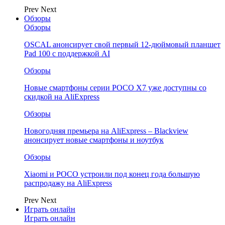
Prev
Next
Обзоры
Обзоры
OSCAL анонсирует свой первый 12-дюймовый планшет
Pad 100 с поддержкой AI
Обзоры
Новые смартфоны серии POCO X7 уже доступны со
скидкой на AliExpress
Обзоры
Новогодняя премьера на AliExpress – Blackview
анонсирует новые смартфоны и ноутбук
Обзоры
Xiaomi и POCO устроили под конец года большую
распродажу на AliExpress
Prev
Next
Играть онлайн
Играть онлайн