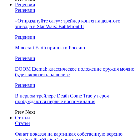
Рецензии
Рецензии
«Отпразднуйте сагу»: трейлер контента девятого
эпизода в Star Wars: Battlefront II
Рецензии
Minecraft Earth пришла в Россию
Рецензии
DOOM Eternal: классическое положение оружия можно
будет включить на релизе
Рецензии
В первом трейлере Death Come True у героя
пробуждаются первые воспоминания
Prev
Next
Статьи
Статьи
Фанат показал на картинках собственную версию
дизайна PlayStation 5 с матовым…