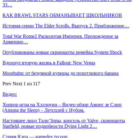
33…
КАК BRAWL STARS ОБМАНЫВАЕТ ШКОЛЬНИКОВ
История серии The Elder Scrolls. Выпуск 2. Приближение…
Total War Rome2 Расколотая Империя. Прохождение за
Армению…
Опубликованы новые скриншоты ремейка System Shock
Вдохнул вторую жизнь в Fallout: New Vegas
Moorhuhn: от безумной курицы до похотливого барана
Prev
Next
1 из 117
Видео:
Хоррор игра на Хэллоуин – Видео обзор Амонг зе Слип
(Among the Sleep) – Летсплей с Нубом.
Настоящее лицо Тали’Зоры, консоль от Valve, скриншоты
Starfield, новые подробности Dying Light 2…
Стрим Кэпа — gamedev tycoon