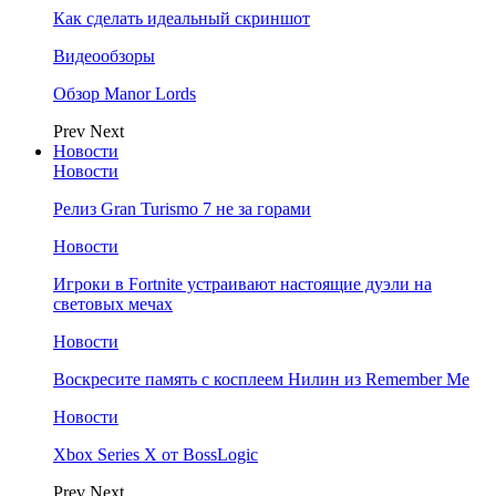
Как сделать идеальный скриншот
Видеообзоры
Обзор Manor Lords
Prev
Next
Новости
Новости
Релиз Gran Turismo 7 не за горами
Новости
Игроки в Fortnite устраивают настоящие дуэли на
световых мечах
Новости
Воскресите память с косплеем Нилин из Remember Me
Новости
Xbox Series X от BossLogic
Prev
Next