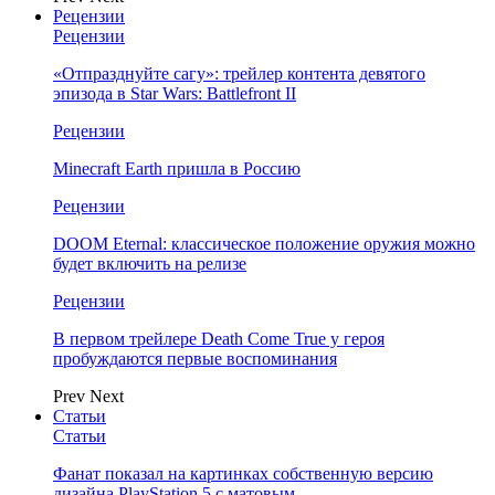
Рецензии
Рецензии
«Отпразднуйте сагу»: трейлер контента девятого
эпизода в Star Wars: Battlefront II
Рецензии
Minecraft Earth пришла в Россию
Рецензии
DOOM Eternal: классическое положение оружия можно
будет включить на релизе
Рецензии
В первом трейлере Death Come True у героя
пробуждаются первые воспоминания
Prev
Next
Статьи
Статьи
Фанат показал на картинках собственную версию
дизайна PlayStation 5 с матовым…