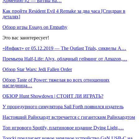
Армению #2 — Битвы на…
Как пройти Resident Evil 4 Remake за два часа [Спидран в
деталях]
Обзор игры Essays on Empathy
Это вас заинтересует!
«Инфакт» от 05.12.2019 — The Outlast Trials, сиквелы A…
Премьера Half-Life: Alyx, облачный гейминг от Amazon,…
Обзор Star Wars: Jedi Fallen Order
Обзор Taste of Power: тяжелая во всех отношениях
наследница…
ОБЗОР Hunt Showdown | СТОИТ ЛИ ИГРАТЬ?
У процедурного симулятора Sail Forth появился издатель
Настоящий Райнхардт встречается с гигантским Райнхардтом
Топ игрового Spotify, платиновое издание Dying Light,…
Toocki предлагает новое зарядное устройство GaN USB-C на