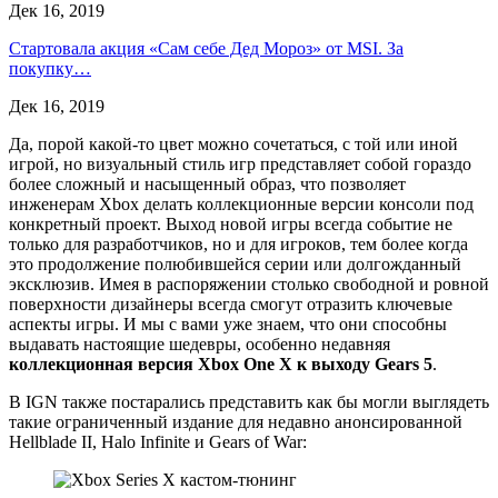
Дек 16, 2019
Стартовала акция «Сам себе Дед Мороз» от MSI. За
покупку…
Дек 16, 2019
Да, порой какой-то цвет можно сочетаться, с той или иной
игрой, но визуальный стиль игр представляет собой гораздо
более сложный и насыщенный образ, что позволяет
инженерам Xbox делать коллекционные версии консоли под
конкретный проект. Выход новой игры всегда событие не
только для разработчиков, но и для игроков, тем более когда
это продолжение полюбившейся серии или долгожданный
эксклюзив. Имея в распоряжении столько свободной и ровной
поверхности дизайнеры всегда смогут отразить ключевые
аспекты игры. И мы с вами уже знаем, что они способны
выдавать настоящие шедевры, особенно недавняя
коллекционная версия Xbox One X к выходу Gears 5
.
В IGN также постарались представить как бы могли выглядеть
такие ограниченный издание для недавно анонсированной
Hellblade II, Halo Infinite и Gears of War: