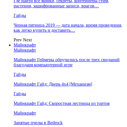
Где найти все ящики, секреты, контейнеры стим,
растения, зашифрованные записи, врагов…
Гайды
Черная пятница 2019 — дата начала, время проведения,
как легко купить и доставить…
Prev
Next
Майнкрафт
Майнкрафт
Майнкрафт Геймеры обручились после трех свиданий
благодаря компьютерной игре
Гайды
Майнкрафт Гайд: Дверь 4х4 [Механизм]
Гайды
Майнкрафт Гайд: Скоростная лестница из тортов
Майнкрафт
Занятые пчелы в Bedrock