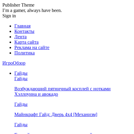
Publisher Theme
I’m a gamer, always have been.
Sign in
Главная
Контакты
Лента
Карта сайта
Реклама на сайте
Политика
ИгроОбзор
Гайды
Гайды
Возбуждающий пятничный косплей с нотками
Хэллоуина и авокадо
Гайды
Майнкрафт Гайд: Дверь 4х4 [Механизм]
Гайды