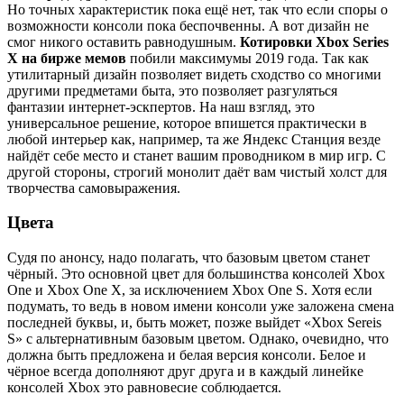
Но точных характеристик пока ещё нет, так что если споры о
возможности консоли пока беспочвенны. А вот дизайн не
смог никого оставить равнодушным.
Котировки Xbox Series
X на бирже мемов
побили максимумы 2019 года. Так как
утилитарный дизайн позволяет видеть сходство со многими
другими предметами быта, это позволяет разгуляться
фантазии интернет-эскпертов. На наш взгляд, это
универсальное решение, которое впишется практически в
любой интерьер как, например, та же Яндекс Станция везде
найдёт себе место и станет вашим проводником в мир игр. С
другой стороны, строгий монолит даёт вам чистый холст для
творчества самовыражения.
Цвета
Судя по анонсу, надо полагать, что базовым цветом станет
чёрный. Это основной цвет для большинства консолей Xbox
One и Xbox One X, за исключением Xbox One S. Хотя если
подумать, то ведь в новом имени консоли уже заложена смена
последней буквы, и, быть может, позже выйдет «Xbox Sereis
S» с альтернативным базовым цветом. Однако, очевидно, что
должна быть предложена и белая версия консоли. Белое и
чёрное всегда дополняют друг друга и в каждый линейке
консолей Xbox это равновесие соблюдается.