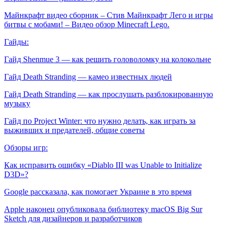
Майнкрафт видео сборник – Стив Майнкрафт Лего и игры
битвы с мобами! – Видео обзор Minecraft Lego.
Гайды:
Гайд Shenmue 3 — как решить головоломку на колокольне
Гайд Death Stranding — камео известных людей
Гайд Death Stranding — как прослушать разблокированную
музыку
Гайд по Project Winter: что нужно делать, как играть за
выживших и предателей, общие советы
Обзоры игр:
Как исправить ошибку «Diablo III was Unable to Initialize
D3D»?
Google рассказала, как помогает Украине в это время
Apple наконец опубликовала библиотеку macOS Big Sur
Sketch для дизайнеров и разработчиков