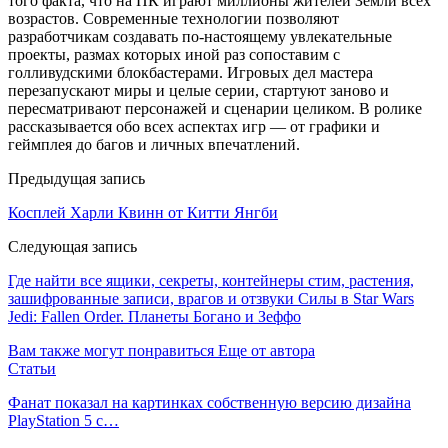
того факта, что на ПК играют миллионы жителей Земли всех
возрастов. Современные технологии позволяют
разработчикам создавать по-настоящему увлекательные
проекты, размах которых иной раз сопоставим с
голливудскими блокбастерами. Игровых дел мастера
перезапускают миры и целые серии, стартуют заново и
пересматривают персонажей и сценарии целиком. В ролике
рассказывается обо всех аспектах игр — от графики и
геймплея до багов и личных впечатлений.
Предыдущая запись
Косплей Харли Квинн от Китти Янгби
Следующая запись
Где найти все ящики, секреты, контейнеры стим, растения,
зашифрованные записи, врагов и отзвуки Силы в Star Wars
Jedi: Fallen Order. Планеты Богано и Зеффо
Вам также могут понравиться
Еще от автора
Статьи
Фанат показал на картинках собственную версию дизайна
PlayStation 5 с…